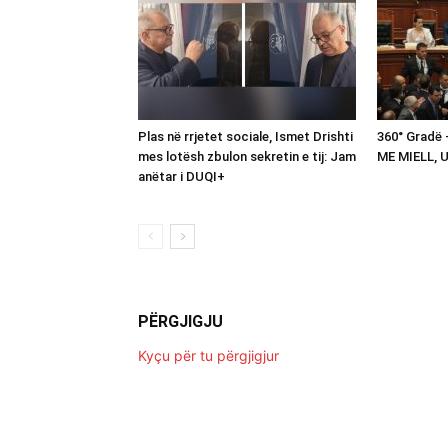
Plas në rrjetet sociale, Ismet Drishti
360° Gradë
mes lotësh zbulon sekretin e tij: Jam
ME MIELL, 
anëtar i DUQI+
PËRGJIGJU
Kyçu për tu përgjigjur