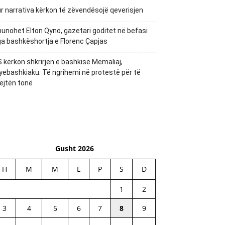
r narrativa kërkon të zëvendësojë qeverisjen
unohet Elton Qyno, gazetari goditet në befasi
a bashkëshortja e Florenc Çapjas
 kërkon shkrirjen e bashkisë Memaliaj,
yebashkiaku: Të ngrihemi në protestë për të
ejtën tonë
Gusht 2026
H
M
M
E
P
S
D
1
2
3
4
5
6
7
8
9