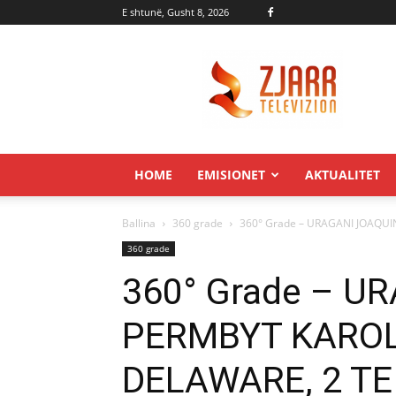
E shtunë, Gusht 8, 2026
Zjarr.tv
HOME
EMISIONET
AKTUALITET
Ballina
360 grade
360° Grade – URAGANI JOAQU
360 grade
360° Grade – U
PERMBYT KAROL
DELAWARE, 2 T