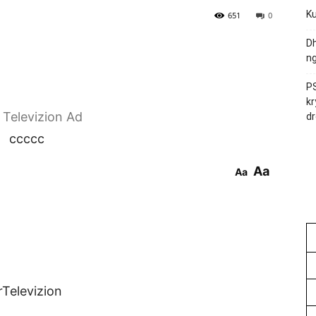
Ku
651
0
Dh
ng
PS
kr
r Televizion Ad
dr
ccccc
Aa
Aa
rTelevizion