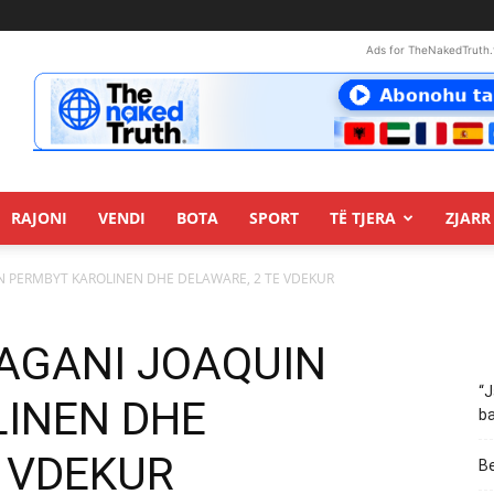
Ads for TheNakedTruth.
RAJONI
VENDI
BOTA
SPORT
TË TJERA
ZJARR 
IN PERMBYT KAROLINEN DHE DELAWARE, 2 TE VDEKUR
RAGANI JOAQUIN
“J
INEN DHE
ba
E VDEKUR
Be