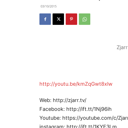
03/10/2015
Zjar
http://youtu.be/kmZqGwt8xlw
Web: http://zjarr.tv/
Facebook: http://ift.tt/1Nj96ih
Youtube: https://youtube.com/c/Zjar
instagram: http://ift.tt/1KYE3Lm