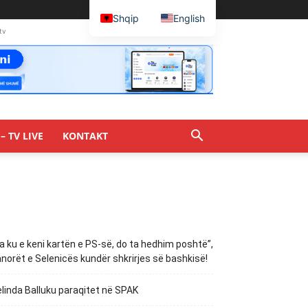
Shqip
English
tv
– TV LIVE
KONTAKT
a ku e keni kartën e PS-së, do ta hedhim poshtë”,
norët e Selenicës kundër shkrirjes së bashkisë!
linda Balluku paraqitet në SPAK