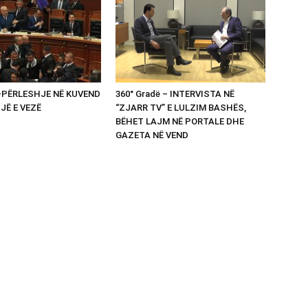
 -PËRLESHJE NË KUVEND
360° Gradë – INTERVISTA NË
UJË E VEZË
“ZJARR TV” E LULZIM BASHËS,
BËHET LAJM NË PORTALE DHE
GAZETA NË VEND