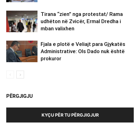
Tirana “zien” nga protestat/ Rama
udhëton në Zvicër, Ermal Dredha i
mban valixhen
Fjala e plotë e Veliajt para Gjykatës
Administrative: Ols Dado nuk është
prokuror
PËRGJIGJU
KYÇU PËR TU PËRGJIGJUR