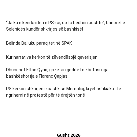
“Ja ku e keni kartën e PS-së, do ta hedhim poshtë”, banorët e
Selenicës kundër shkrirjes së bashkisë!
Belinda Balluku paraqitet në SPAK
Kur narrativa kërkon të zëvendësojë qeverisjen
Dhunohet Elton Qyno, gazetari goditet në befasi nga
bashkëshortja e Florenc Çapjas
PS kërkon shkrirjen e bashkisë Memaliaj, kryebashkiaku: Të
ngrihemi në protestë për të drejtën tonë
Gusht 2026