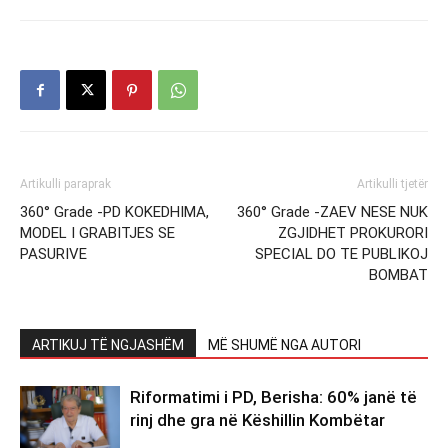
Artikulli paraprak
Artikulli tjetër
360° Grade -PD KOKEDHIMA,
360° Grade -ZAEV NESE NUK
MODEL I GRABITJES SE
ZGJIDHET PROKURORI
PASURIVE
SPECIAL DO TE PUBLIKOJ
BOMBAT
ARTIKUJ TË NGJASHËM
MË SHUMË NGA AUTORI
Riformatimi i PD, Berisha: 60% janë të
rinj dhe gra në Këshillin Kombëtar