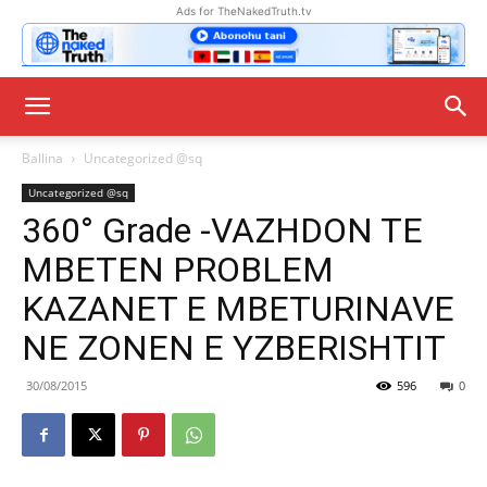
Ads for TheNakedTruth.tv
Ballina
Uncategorized @sq
Uncategorized @sq
360° Grade -VAZHDON TE
MBETEN PROBLEM
KAZANET E MBETURINAVE
NE ZONEN E YZBERISHTIT
30/08/2015
596
0