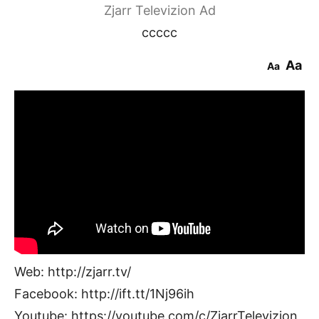
Zjarr Televizion Ad
ccccc
Aa
Aa
Web: http://zjarr.tv/
Facebook: http://ift.tt/1Nj96ih
Youtube: https://youtube.com/c/ZjarrTelevizion