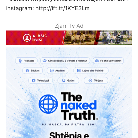
instagram: http://ift.tt/1KYE3Lm
Zjarr Tv Ad