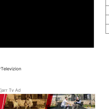
rTelevizion
jarr Tv Ad