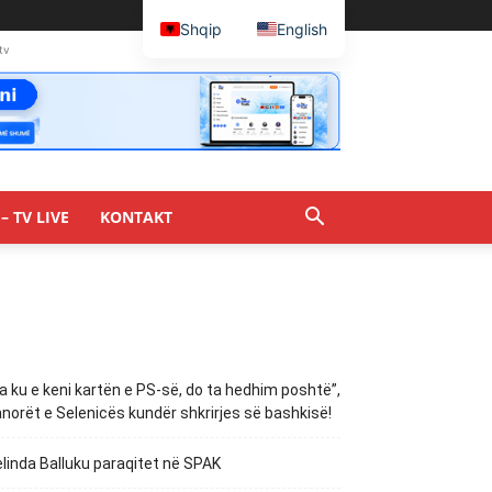
Shqip
English
tv
– TV LIVE
KONTAKT
a ku e keni kartën e PS-së, do ta hedhim poshtë”,
norët e Selenicës kundër shkrirjes së bashkisë!
linda Balluku paraqitet në SPAK