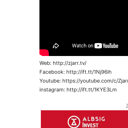
Web: http://zjarr.tv/
Facebook: http://ift.tt/1Nj96ih
Youtube: https://youtube.com/c/Zjar
instagram: http://ift.tt/1KYE3Lm
Z