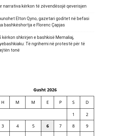
r narrativa kërkon të zëvendësojë qeverisjen
unohet Elton Qyno, gazetari goditet në befasi
a bashkëshortja e Florenc Çapjas
 kërkon shkrirjen e bashkisë Memaliaj,
yebashkiaku: Të ngrihemi në protestë për të
ejtën tonë
Gusht 2026
H
M
M
E
P
S
D
1
2
3
4
5
6
7
8
9