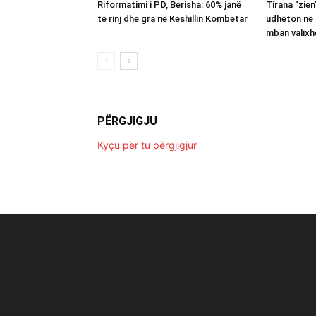
Riformatimi i PD, Berisha: 60% janë
Tirana “zie
të rinj dhe gra në Këshillin Kombëtar
udhëton në 
mban valixh
PËRGJIGJU
Kyçu për tu përgjigjur