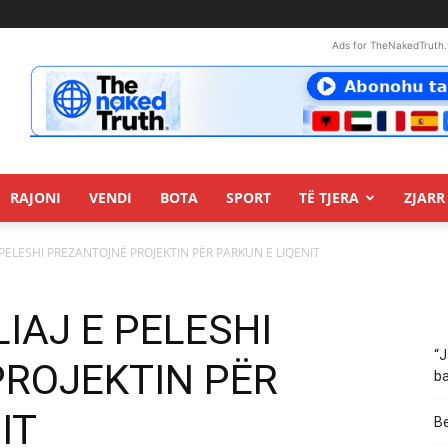
Ads for TheNakedTruth.
RAJONI
VENDI
BOTA
SPORT
TË TJERA
ZJARR 
E PELESHI PREZANTOJNË PROJEKTIN PËR PARKUN E LIQENIT
LIAJ E PELESHI
“J
ROJEKTIN PËR
ba
IT
Be