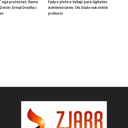
n” nga protestat/ Rama
Fjala e plotë e Veliajt para Gjykatës
Zvicër, Ermal Dredha i
Administrative: Ols Dado nuk është
en
prokuror