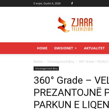
E enjte, Gusht 6, 2026
Zjarr.tv
HOME
EMISIONET
AKTUALITET
Ballina
Uncategorized @sq
360° Grade – VELIAJ 
Uncategorized @sq
360° Grade – VE
PREZANTOJNË P
PARKUN E LIQEN