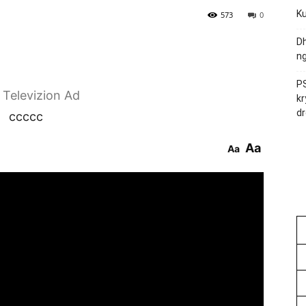
Ku
573
0
Dh
ng
PS
r Televizion Ad
kr
dr
ccccc
Aa
Aa