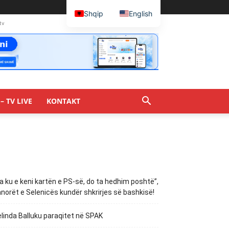
Shqip
English
tv
– TV LIVE
KONTAKT
a ku e keni kartën e PS-së, do ta hedhim poshtë”,
norët e Selenicës kundër shkrirjes së bashkisë!
linda Balluku paraqitet në SPAK