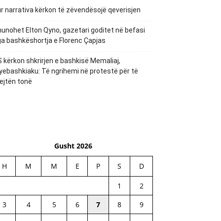
r narrativa kërkon të zëvendësojë qeverisjen
unohet Elton Qyno, gazetari goditet në befasi
a bashkëshortja e Florenc Çapjas
 kërkon shkrirjen e bashkisë Memaliaj,
yebashkiaku: Të ngrihemi në protestë për të
ejtën tonë
Gusht 2026
H
M
M
E
P
S
D
1
2
3
4
5
6
7
8
9