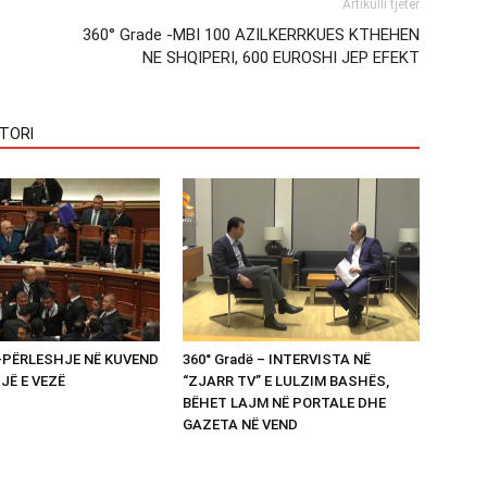
Artikulli tjetër
360° Grade -MBI 100 AZILKERRKUES KTHEHEN
NE SHQIPERI, 600 EUROSHI JEP EFEKT
TORI
 -PËRLESHJE NË KUVEND
360° Gradë – INTERVISTA NË
UJË E VEZË
“ZJARR TV” E LULZIM BASHËS,
BËHET LAJM NË PORTALE DHE
GAZETA NË VEND