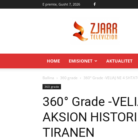
E premte, Gusht 7, 2026
Zjarr.tv
HOME
EMISIONET
AKTUALITET
Ballina
360 grade
360° Grade -VELIAJ NE 4 SHTA
360 grade
360° Grade -VEL
AKSION HISTOR
TIRANEN