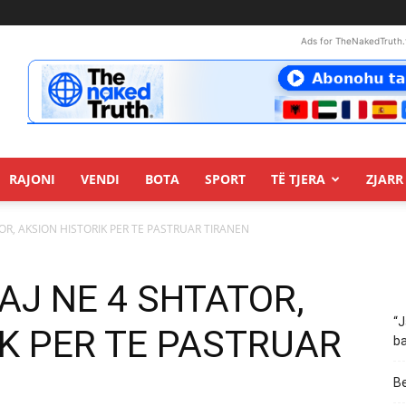
Ads for TheNakedTruth.
RAJONI
VENDI
BOTA
SPORT
TË TJERA
ZJARR 
TOR, AKSION HISTORIK PER TE PASTRUAR TIRANEN
IAJ NE 4 SHTATOR,
“J
IK PER TE PASTRUAR
ba
Be