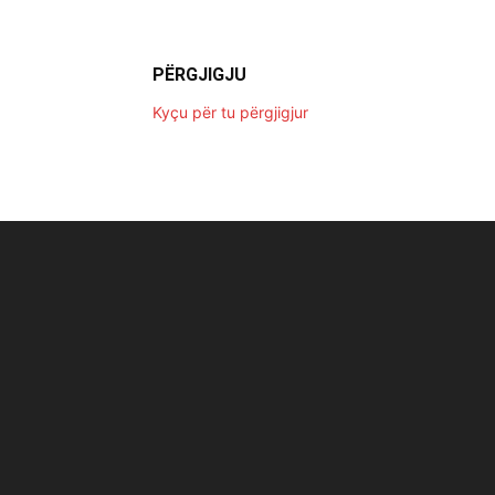
PËRGJIGJU
Kyçu për tu përgjigjur