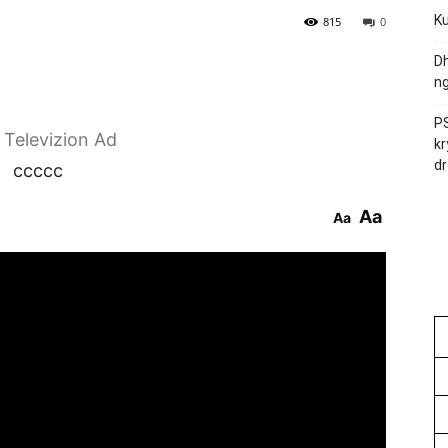
Ku
816
0
Dh
ng
PS
r Televizion Ad
kr
dr
ccccc
Aa
Aa