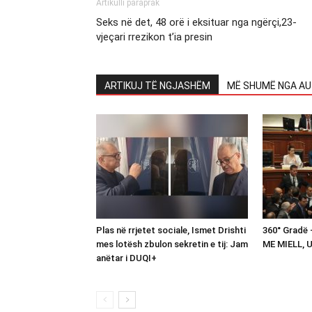
Artikulli paraprak
Seks në det, 48 orë i eksituar nga ngërçi,23-
vjeçari rrezikon t’ia presin
ARTIKUJ TË NGJASHËM
MË SHUMË NGA AU
Plas në rrjetet sociale, Ismet Drishti
360° Gradë
mes lotësh zbulon sekretin e tij: Jam
ME MIELL, 
anëtar i DUQI+