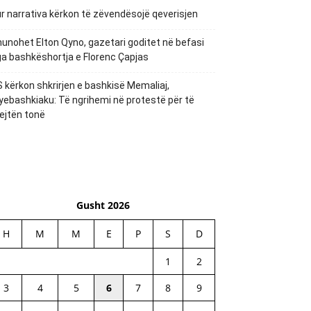
r narrativa kërkon të zëvendësojë qeverisjen
unohet Elton Qyno, gazetari goditet në befasi
a bashkëshortja e Florenc Çapjas
 kërkon shkrirjen e bashkisë Memaliaj,
yebashkiaku: Të ngrihemi në protestë për të
ejtën tonë
Gusht 2026
H
M
M
E
P
S
D
1
2
3
4
5
6
7
8
9