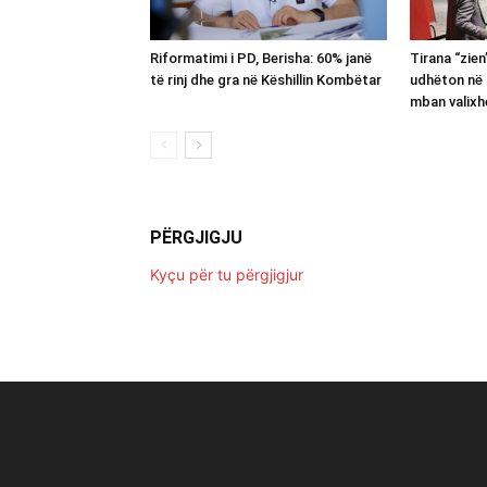
Riformatimi i PD, Berisha: 60% janë
Tirana “zie
të rinj dhe gra në Këshillin Kombëtar
udhëton në 
mban valixh
PËRGJIGJU
Kyçu për tu përgjigjur