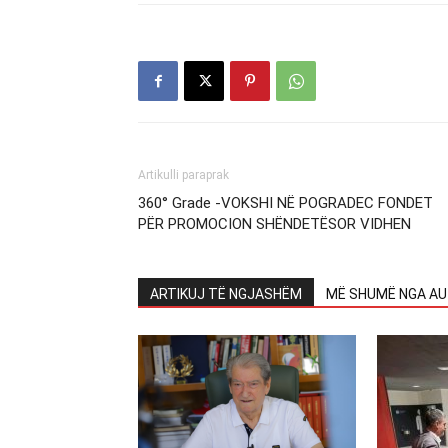
Artikulli paraprak
360° Grade -VOKSHI NË POGRADEC FONDET
PËR PROMOCION SHËNDETËSOR VIDHEN
ARTIKUJ TË NGJASHËM
MË SHUMË NGA AU