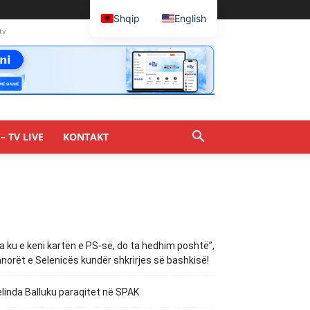
Shqip
English
tv
– TV LIVE
KONTAKT
a ku e keni kartën e PS-së, do ta hedhim poshtë”,
norët e Selenicës kundër shkrirjes së bashkisë!
linda Balluku paraqitet në SPAK