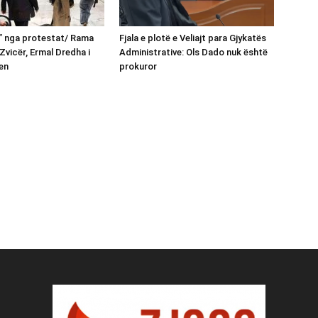
n” nga protestat/ Rama
Fjala e plotë e Veliajt para Gjykatës
Zvicër, Ermal Dredha i
Administrative: Ols Dado nuk është
en
prokuror