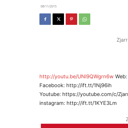
08/11/2015
Zjar
http://youtu.be/UNl9QWgrn6w
Web: h
Facebook: http://ift.tt/1Nj96ih
Youtube: https://youtube.com/c/Zjar
instagram: http://ift.tt/1KYE3Lm
Z