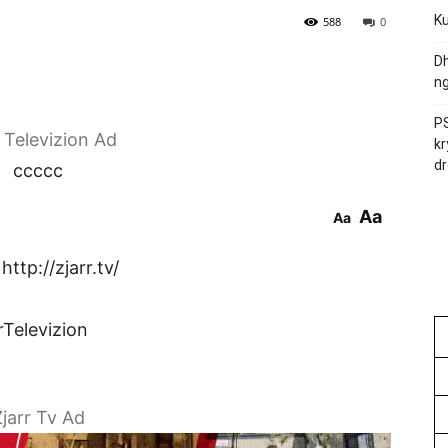
Ku
588
0
Dh
ng
PS
r Televizion Ad
kr
dr
ccccc
Aa
Aa
ttp://zjarr.tv/
rTelevizion
jarr Tv Ad