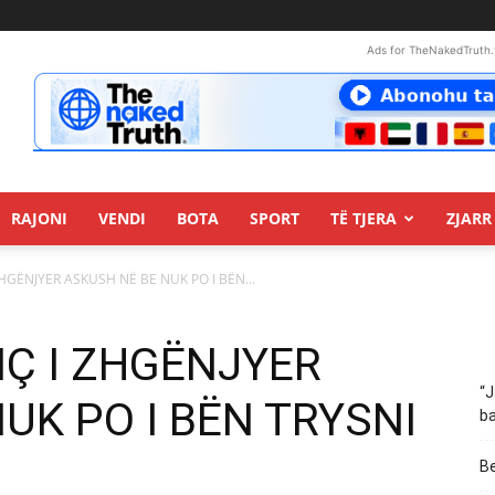
Ads for TheNakedTruth.
RAJONI
VENDI
BOTA
SPORT
TË TJERA
ZJARR 
ZHGËNJYER ASKUSH NË BE NUK PO I BËN...
ÇIÇ I ZHGËNJYER
“J
UK PO I BËN TRYSNI
ba
Be