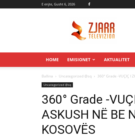
E enjte, Gusht 6, 2026
Zjarr.tv
HOME
EMISIONET
AKTUALITET
Ballina
Uncategorized @sq
360° Grade -VUÇIÇ I 
Uncategorized @sq
360° Grade -VU
ASKUSH NË BE N
KOSOVËS