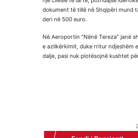
një cilësie të lartë, pothuajse identik
dokument të tillë në Shqipëri mund 
deri në 500 euro.
Në Aeroportin “Nënë Tereza” janë sh
e azilkërkimit, duke rritur ndjeshë
dalje, pasi nuk plotësojnë kushtet p
Z