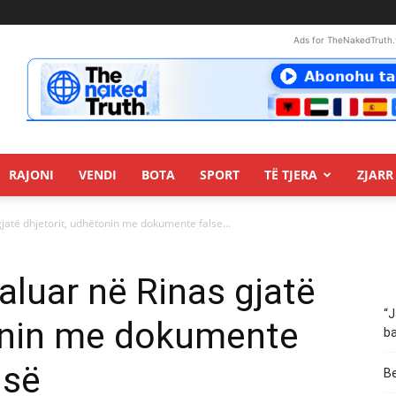
Ads for TheNakedTruth.
RAJONI
VENDI
BOTA
SPORT
TË TJERA
ZJARR 
jatë dhjetorit, udhëtonin me dokumente false...
aluar në Rinas gjatë
“J
tonin me dokumente
ba
isë
Be