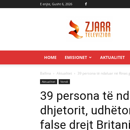
E enjte, Gusht 6, 2026
Zjarr.tv
HOME
EMISIONET
AKTUALITET
Ballina
Aktualitet
39 persona të ndaluar në Rinas g
Aktualitet
Vendi
39 persona të nd
dhjetorit, udhë
false drejt Britan