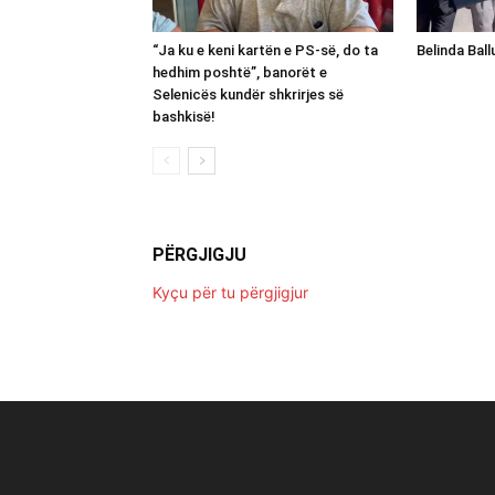
“Ja ku e keni kartën e PS-së, do ta
Belinda Bal
hedhim poshtë”, banorët e
Selenicës kundër shkrirjes së
bashkisë!
PËRGJIGJU
Kyçu për tu përgjigjur