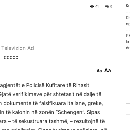
Ku
41
0
Dh
ng
PS
kr
r Televizion Ad
dr
ccccc
Aa
Aa
agjentët e Policisë Kufitare të Rinasit
atë verifikimeve për shtetasit në dalje të
ën dokumente të falsifikuara italiane, greke,
nin të kalonin në zonën “Schengen”. Sipas
ara – të sekustruara tashmë, – rezultojnë të