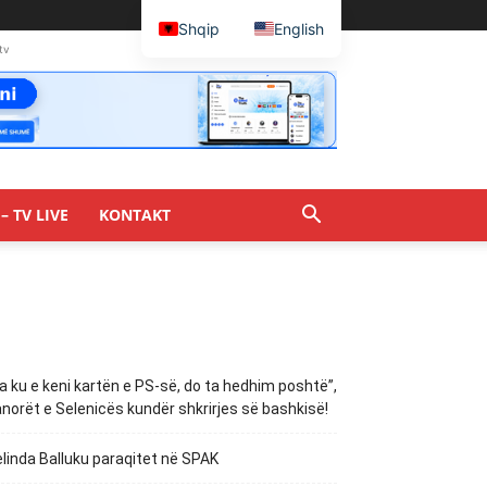
Shqip
English
tv
– TV LIVE
KONTAKT
a ku e keni kartën e PS-së, do ta hedhim poshtë”,
norët e Selenicës kundër shkrirjes së bashkisë!
linda Balluku paraqitet në SPAK