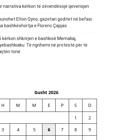
r narrativa kërkon të zëvendësojë qeverisjen
unohet Elton Qyno, gazetari goditet në befasi
a bashkëshortja e Florenc Çapjas
 kërkon shkrirjen e bashkisë Memaliaj,
yebashkiaku: Të ngrihemi në protestë për të
ejtën tonë
Gusht 2026
H
M
M
E
P
S
D
1
2
3
4
5
6
7
8
9