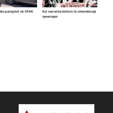
luku paraqitet në SPAK
Kur narrativa kërkon të zëvendësojë
qeverisjen