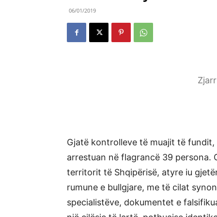
06/01/2019
Zjar
Gjatë kontrolleve të muajit të fundit, 
arrestuan në flagrancë 39 persona. Gj
territorit të Shqipërisë, atyre iu gjet
rumune e bullgjare, me të cilat syno
specialistëve, dokumentet e falsifiku