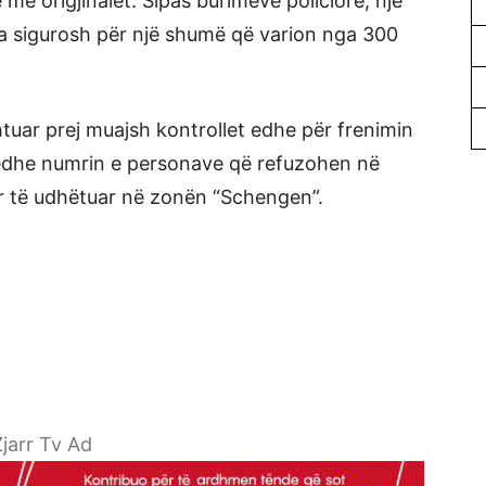
e me origjinalet. Sipas burimeve policiore, një
ta sigurosh për një shumë që varion nga 300
tuar prej muajsh kontrollet edhe për frenimin
m edhe numrin e personave që refuzohen në
ër të udhëtuar në zonën “Schengen”.
jarr Tv Ad