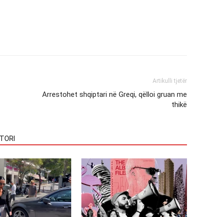
Artikulli tjetër
Arrestohet shqiptari në Greqi, qëlloi gruan me
thikë
TORI