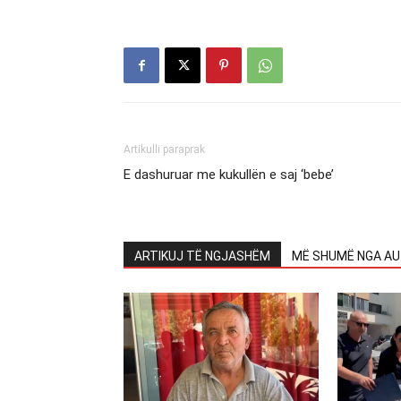
Artikulli paraprak
E dashuruar me kukullën e saj ‘bebe’
ARTIKUJ TË NGJASHËM
MË SHUMË NGA AU