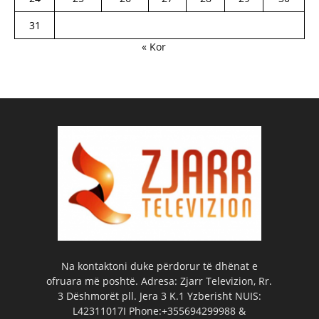
31
« Kor
Na kontaktoni duke përdorur të dhënat e
ofruara më poshtë. Adresa: Zjarr Televizion, Rr.
3 Dëshmorët pll. Jera 3 K.1 Yzberisht NUIS:
L42311017I Phone:+355694299988 &