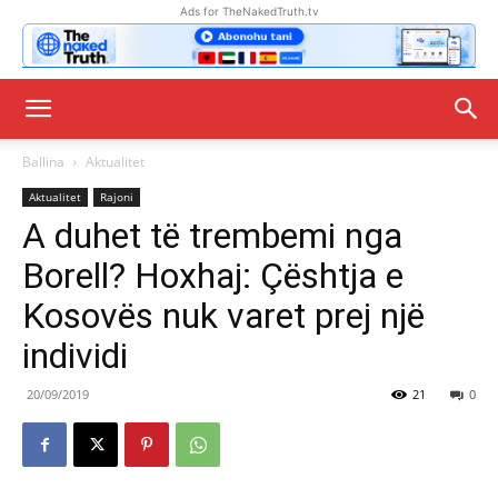
Ads for TheNakedTruth.tv
Ballina
Aktualitet
Aktualitet
Rajoni
A duhet të trembemi nga
Borell? Hoxhaj: Çështja e
Kosovës nuk varet prej një
individi
20/09/2019
21
0