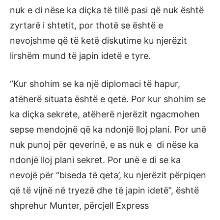
nuk e di nëse ka diçka të tillë pasi që nuk është
zyrtarë i shtetit, por thotë se është e
nevojshme që të ketë diskutime ku njerëzit
lirshëm mund të japin idetë e tyre.
“Kur shohim se ka një diplomaci të hapur,
atëherë situata është e qetë. Por kur shohim se
ka diçka sekrete, atëherë njerëzit ngacmohen
sepse mendojnë që ka ndonjë lloj plani. Por unë
nuk punoj për qeverinë, e as nuk e di nëse ka
ndonjë lloj plani sekret. Por unë e di se ka
nevojë për “biseda të qeta’, ku njerëzit përpiqen
që të vijnë në tryezë dhe të japin idetë”, është
shprehur Munter, përcjell Express