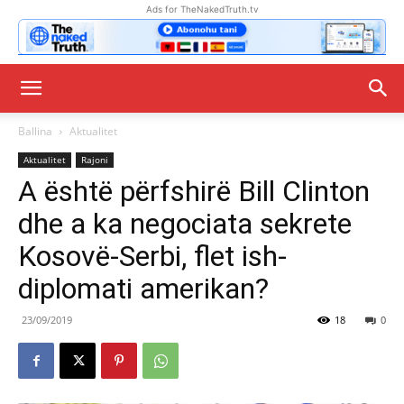
Ads for TheNakedTruth.tv
Ballina
Aktualitet
Aktualitet
Rajoni
A është përfshirë Bill Clinton
dhe a ka negociata sekrete
Kosovë-Serbi, flet ish-
diplomati amerikan?
23/09/2019
18
0