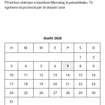
PS kërkon shkrirjen e bashkisë Memaliaj, kryebashkiaku: Të
ngrihemi në protestë për të drejtën tonë
Gusht 2026
H
M
M
E
P
S
D
1
2
3
4
5
6
7
8
9
10
11
12
13
14
15
16
17
18
19
20
21
22
23
24
25
26
27
28
29
30
31