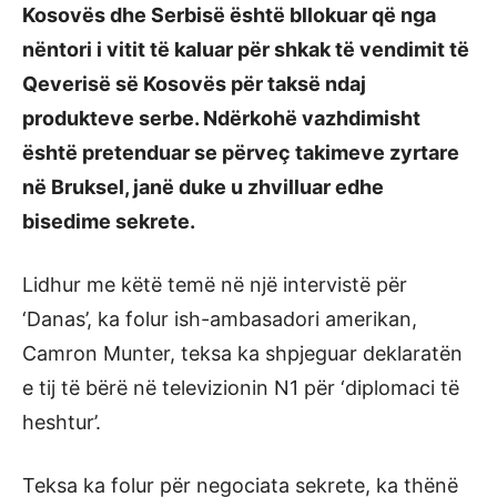
Kosovës dhe Serbisë është bllokuar që nga
nëntori i vitit të kaluar për shkak të vendimit të
Qeverisë së Kosovës për taksë ndaj
produkteve serbe. Ndërkohë vazhdimisht
është pretenduar se përveç takimeve zyrtare
në Bruksel, janë duke u zhvilluar edhe
bisedime sekrete.
Lidhur me këtë temë në një intervistë për
‘Danas’, ka folur ish-ambasadori amerikan,
Camron Munter, teksa ka shpjeguar deklaratën
e tij të bërë në televizionin N1 për ‘diplomaci të
heshtur’.
Teksa ka folur për negociata sekrete, ka thënë