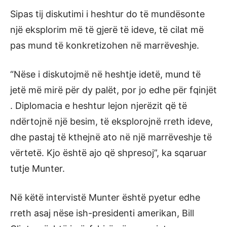
Sipas tij diskutimi i heshtur do të mundësonte
një eksplorim më të gjerë të ideve, të cilat më
pas mund të konkretizohen në marrëveshje.
“Nëse i diskutojmë në heshtje idetë, mund të
jetë më mirë për dy palët, por jo edhe për fqinjët
. Diplomacia e heshtur lejon njerëzit që të
ndërtojnë një besim, të eksplorojnë rreth ideve,
dhe pastaj të kthejnë ato në një marrëveshje të
vërtetë. Kjo është ajo që shpresoj”, ka sqaruar
tutje Munter.
Në këtë intervistë Munter është pyetur edhe
rreth asaj nëse ish-presidenti amerikan, Bill