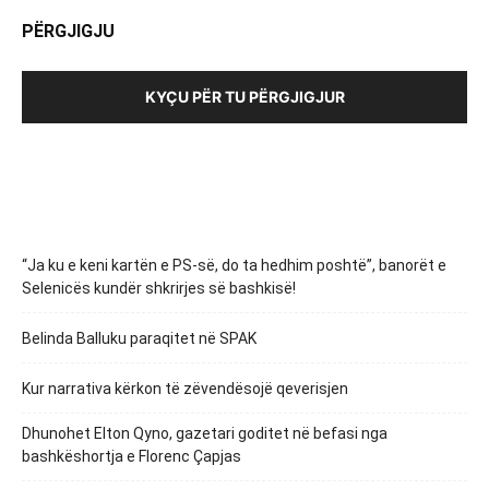
PËRGJIGJU
KYÇU PËR TU PËRGJIGJUR
“Ja ku e keni kartën e PS-së, do ta hedhim poshtë”, banorët e
Selenicës kundër shkrirjes së bashkisë!
Belinda Balluku paraqitet në SPAK
Kur narrativa kërkon të zëvendësojë qeverisjen
Dhunohet Elton Qyno, gazetari goditet në befasi nga
bashkëshortja e Florenc Çapjas