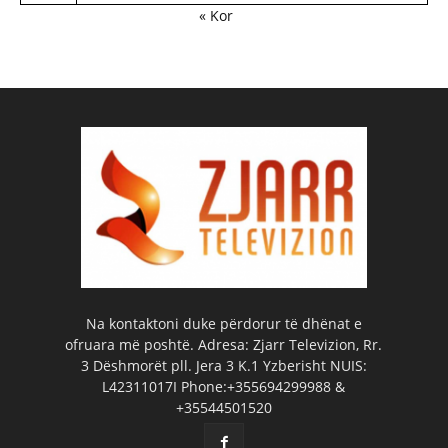
« Kor
Na kontaktoni duke përdorur të dhënat e
ofruara më poshtë. Adresa: Zjarr Televizion, Rr.
3 Dëshmorët pll. Jera 3 K.1 Yzberisht NUIS:
L42311017I Phone:+355694299988 &
+35544501520