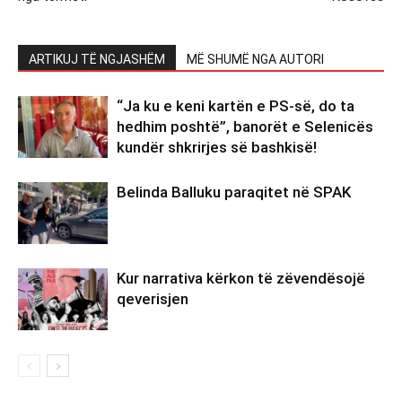
ARTIKUJ TË NGJASHËM
MË SHUMË NGA AUTORI
“Ja ku e keni kartën e PS-së, do ta
hedhim poshtë”, banorët e Selenicës
kundër shkrirjes së bashkisë!
Belinda Balluku paraqitet në SPAK
Kur narrativa kërkon të zëvendësojë
qeverisjen