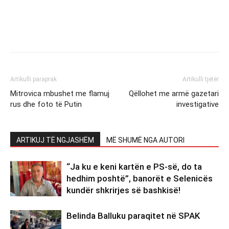
Artikulli paraprak
Artikulli tjetër
Mitrovica mbushet me flamuj
Qëllohet me armë gazetari
rus dhe foto të Putin
investigative
ARTIKUJ TË NGJASHËM
MË SHUMË NGA AUTORI
“Ja ku e keni kartën e PS-së, do ta
hedhim poshtë”, banorët e Selenicës
kundër shkrirjes së bashkisë!
Belinda Balluku paraqitet në SPAK