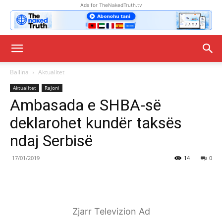
Ads for TheNakedTruth.tv
Ballina
Aktualitet
Aktualitet
Rajoni
Ambasada e SHBA-së
deklarohet kundër taksës
ndaj Serbisë
17/01/2019
14
0
Zjarr Televizion Ad