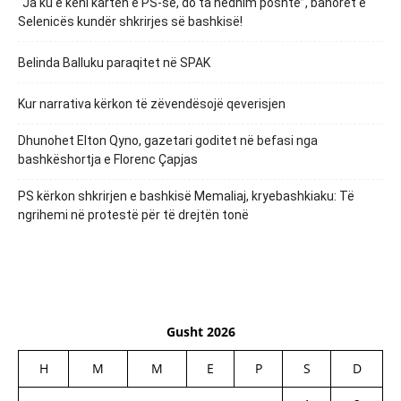
“Ja ku e keni kartën e PS-së, do ta hedhim poshtë”, banorët e
Selenicës kundër shkrirjes së bashkisë!
Belinda Balluku paraqitet në SPAK
Kur narrativa kërkon të zëvendësojë qeverisjen
Dhunohet Elton Qyno, gazetari goditet në befasi nga
bashkëshortja e Florenc Çapjas
PS kërkon shkrirjen e bashkisë Memaliaj, kryebashkiaku: Të
ngrihemi në protestë për të drejtën tonë
Gusht 2026
H
M
M
E
P
S
D