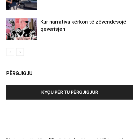
Kur narrativa kërkon të zëvendësojë
qeverisjen
PËRGJIGJU
KYÇU PËR TU PËRGJIGJUR