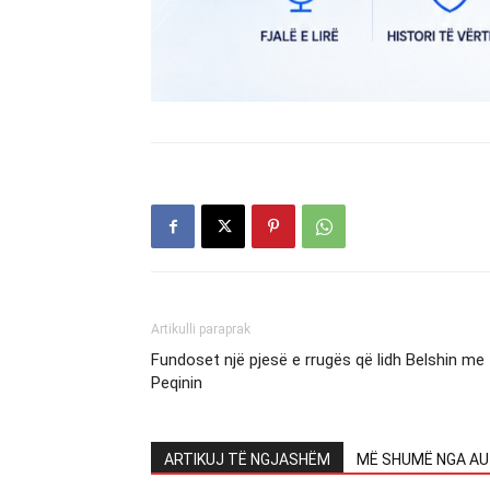
Artikulli paraprak
Fundoset një pjesë e rrugës që lidh Belshin me
Peqinin
ARTIKUJ TË NGJASHËM
MË SHUMË NGA AU