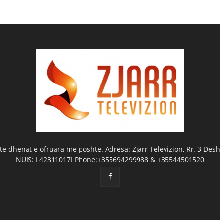
ë dhënat e ofruara më poshtë. Adresa: Zjarr Televizion, Rr. 3 Dëshm
NUIS: L42311017I Phone:+355694299988 & +35544501520