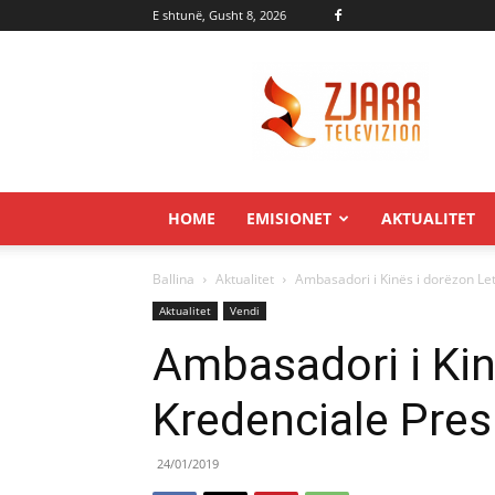
E shtunë, Gusht 8, 2026
Zjarr.tv
HOME
EMISIONET
AKTUALITET
Ballina
Aktualitet
Ambasadori i Kinës i dorëzon Let
Aktualitet
Vendi
Ambasadori i Kin
Kredenciale Pres
24/01/2019