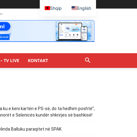
Shqip
English
tv
– TV LIVE
KONTAKT
a ku e keni kartën e PS-së, do ta hedhim poshtë”,
norët e Selenicës kundër shkrirjes së bashkisë!
linda Balluku paraqitet në SPAK