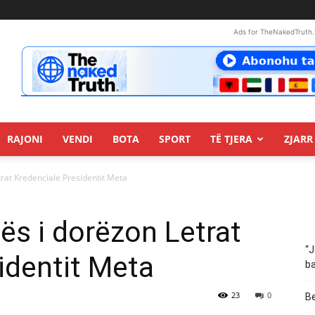
Ads for TheNakedTruth.
RAJONI
VENDI
BOTA
SPORT
TË TJERA
ZJARR 
rat Kredenciale Presidentit Meta
ës i dorëzon Letrat
“J
identit Meta
ba
23
0
Be