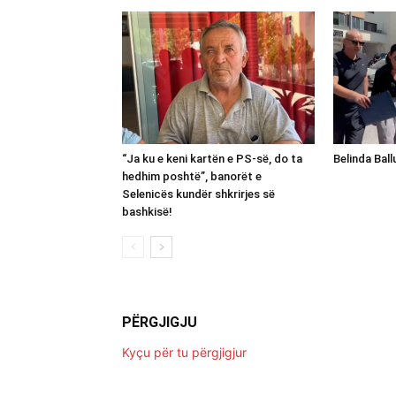
“Ja ku e keni kartën e PS-së, do ta
Belinda Bal
hedhim poshtë”, banorët e
Selenicës kundër shkrirjes së
bashkisë!
PËRGJIGJU
Kyçu për tu përgjigjur