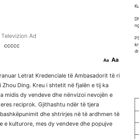
Ku
Dh
ng
r Televizion Ad
PS
ccccc
kr
dr
Aa
Aa
 pranuar Letrat Kredenciale të Ambasadorit të ri
 Zhou Ding. Kreu i shtetit në fjalën e tij ka
a midis dy vendeve dhe nënvizoi nevojën e
teres reciprok. Gjithashtu ndër të tjera
 bashkëpunimit dhe shtrirjes në të ardhmen të
 e kulturore, mes dy vendeve dhe popujve