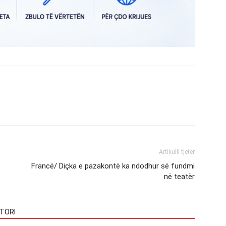
Artikulli tjetër
Francë/ Diçka e pazakontë ka ndodhur së fundmi
në teatër
TORI