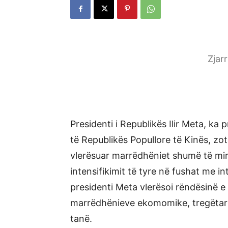
Zjar
Presidenti i Republikës Ilir Meta, ka
të Republikës Popullore të Kinës, zoti
vlerësuar marrëdhëniet shumë të mir
intensifikimit të tyre në fushat me in
presidenti Meta vlerësoi rëndësinë e
marrëdhënieve ekomomike, tregëtare
tanë.