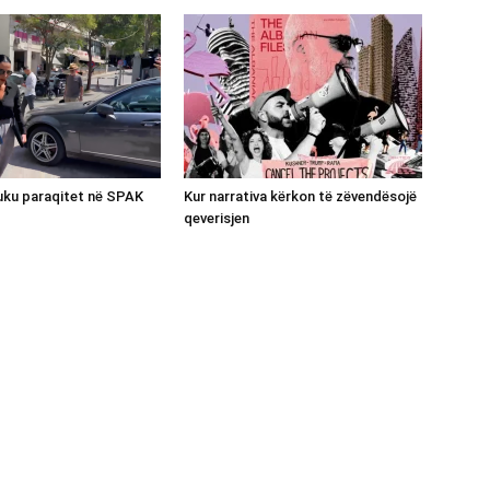
luku paraqitet në SPAK
Kur narrativa kërkon të zëvendësojë
qeverisjen