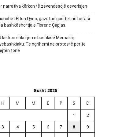
r narrativa kërkon të zëvendësojë qeverisjen
unohet Elton Qyno, gazetari goditet në befasi
a bashkëshortja e Florenc Çapjas
 kërkon shkrirjen e bashkisë Memaliaj,
yebashkiaku: Të ngrihemi në protestë për të
ejtën tonë
Gusht 2026
H
M
M
E
P
S
D
1
2
3
4
5
6
7
8
9