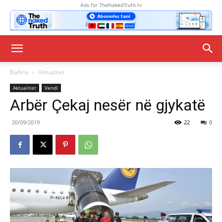
Ads for TheNakedTruth.tv
Ballina
Aktualitet
Aktualitet
Vendi
Arbër Çekaj nesër në gjykatë
20/09/2019
22
0