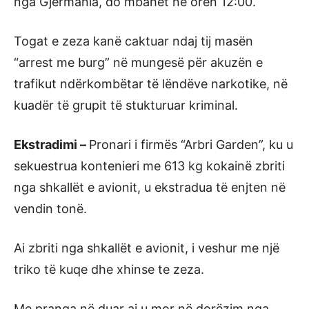
nga Gjermania, do mbahet në orën 12:00.
Togat e zeza kanë caktuar ndaj tij masën
“arrest me burg” në mungesë për akuzën e
trafikut ndërkombëtar të lëndëve narkotike, në
kuadër të grupit të stukturuar kriminal.
Ekstradimi
–
Pronari i firmës “Arbri Garden”, ku u
sekuestrua kontenieri me 613 kg kokainë zbriti
nga shkallët e avionit, u ekstradua të enjten në
vendin tonë.
Ai zbriti nga shkallët e avionit, i veshur me një
triko të kuqe dhe xhinse te zeza.
Me pranga në duar ai u mor në dorëzim nga