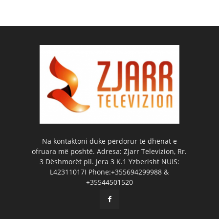
Na kontaktoni duke përdorur të dhënat e
ofruara më poshtë. Adresa: Zjarr Televizion, Rr.
3 Dëshmorët pll. Jera 3 K.1 Yzberisht NUIS:
L42311017I Phone:+355694299988 &
+35544501520