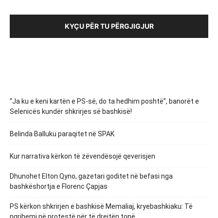
KYÇU PËR TU PËRGJIGJUR
“Ja ku e keni kartën e PS-së, do ta hedhim poshtë”, banorët e
Selenicës kundër shkrirjes së bashkisë!
Belinda Balluku paraqitet në SPAK
Kur narrativa kërkon të zëvendësojë qeverisjen
Dhunohet Elton Qyno, gazetari goditet në befasi nga
bashkëshortja e Florenc Çapjas
PS kërkon shkrirjen e bashkisë Memaliaj, kryebashkiaku: Të
ngrihemi në protestë për të drejtën tonë