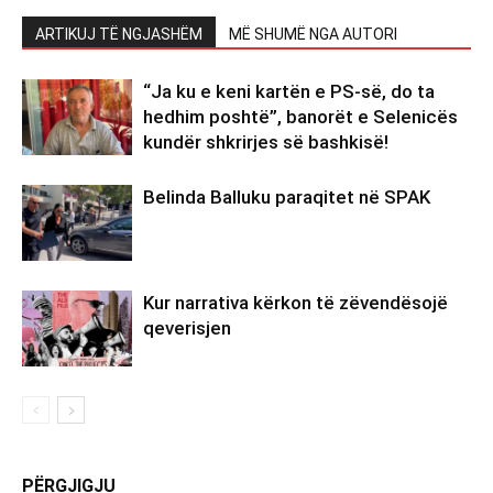
ARTIKUJ TË NGJASHËM
MË SHUMË NGA AUTORI
“Ja ku e keni kartën e PS-së, do ta
hedhim poshtë”, banorët e Selenicës
kundër shkrirjes së bashkisë!
Belinda Balluku paraqitet në SPAK
Kur narrativa kërkon të zëvendësojë
qeverisjen
PËRGJIGJU