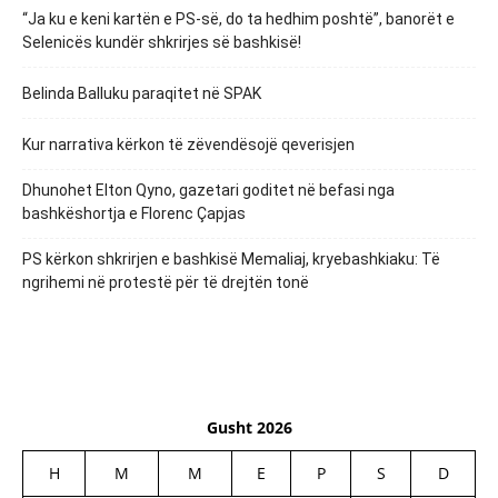
“Ja ku e keni kartën e PS-së, do ta hedhim poshtë”, banorët e
Selenicës kundër shkrirjes së bashkisë!
Belinda Balluku paraqitet në SPAK
Kur narrativa kërkon të zëvendësojë qeverisjen
Dhunohet Elton Qyno, gazetari goditet në befasi nga
bashkëshortja e Florenc Çapjas
PS kërkon shkrirjen e bashkisë Memaliaj, kryebashkiaku: Të
ngrihemi në protestë për të drejtën tonë
Gusht 2026
H
M
M
E
P
S
D