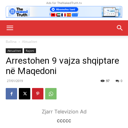
Ads for TheNakedTruth.tv
Ballina
Aktualitet
Aktualitet
Rajoni
Arrestohen 9 vajza shqiptare
në Maqedoni
27/01/2019
97
0
Zjarr Televizion Ad
ccccc