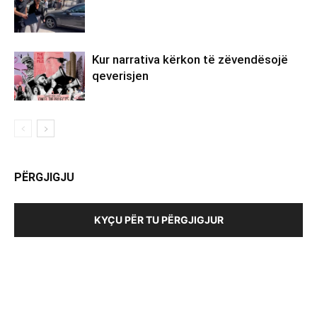
Kur narrativa kërkon të zëvendësojë
qeverisjen
PËRGJIGJU
KYÇU PËR TU PËRGJIGJUR