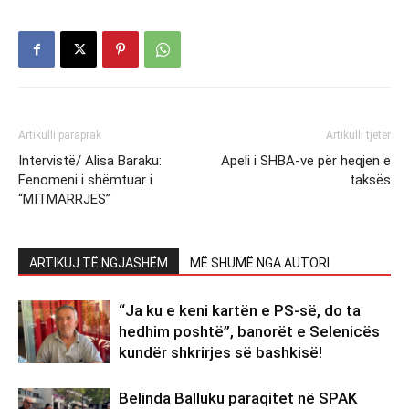
Artikulli paraprak
Artikulli tjetër
Intervistë/ Alisa Baraku:
Apeli i SHBA-ve për heqjen e
Fenomeni i shëmtuar i
taksës
“MITMARRJES”
ARTIKUJ TË NGJASHËM
MË SHUMË NGA AUTORI
“Ja ku e keni kartën e PS-së, do ta
hedhim poshtë”, banorët e Selenicës
kundër shkrirjes së bashkisë!
Belinda Balluku paraqitet në SPAK