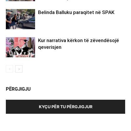
Belinda Balluku paraqitet në SPAK
Kur narrativa kërkon të zëvendësojë
qeverisjen
PËRGJIGJU
KYÇU PËR TU PËRGJIGJUR