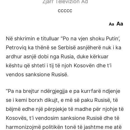
Zjarr Televizion Ad
ccccc
Aa
Aa
Në shkrimin e titulluar “Po na vjen shoku Putin’,
Petroviq ka thënë se Serbisë asnjëherë nuk i ka
ardhur asnjë dobi nga Rusia, duke kërkuar
kështu që shteti i tij të njoh Kosovën dhe t’i
vendos sanksione Rusisë.
“Pa na brejtur ndërgjegjja e pa kurrfarë ndjenje
se i kemi borxh dikujt, e më së paku Rusisë, të
bëjmë edhe një përpjekje të madhe për njohje të
Kosovës, t’i vendosim sanksione Rusisë dhe të
harmonizojmë politikën tonë të jashtme me atë