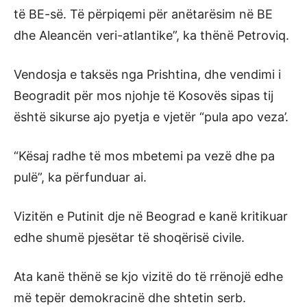
të BE-së. Të përpiqemi për anëtarësim në BE
dhe Aleancën veri-atlantike”, ka thënë Petroviq.
Vendosja e taksës nga Prishtina, dhe vendimi i
Beogradit për mos njohje të Kosovës sipas tij
është sikurse ajo pyetja e vjetër “pula apo veza’.
“Kësaj radhe të mos mbetemi pa vezë dhe pa
pulë”, ka përfunduar ai.
Vizitën e Putinit dje në Beograd e kanë kritikuar
edhe shumë pjesëtar të shoqërisë civile.
Ata kanë thënë se kjo vizitë do të rrënojë edhe
më tepër demokracinë dhe shtetin serb.