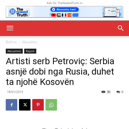
Ads for TheNakedTruth.tv
Ballina
Aktualitet
Aktualitet
Rajoni
Artisti serb Petroviç: Serbia
asnjë dobi nga Rusia, duhet
ta njohë Kosovën
18/01/2019
30
0