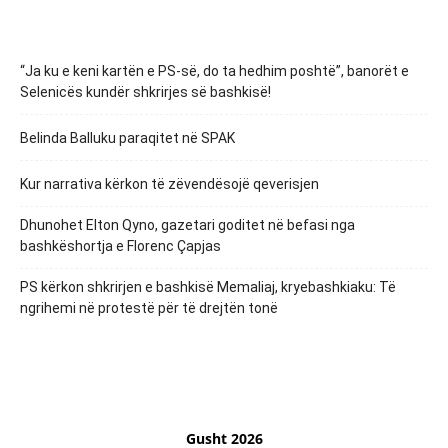
“Ja ku e keni kartën e PS-së, do ta hedhim poshtë”, banorët e
Selenicës kundër shkrirjes së bashkisë!
Belinda Balluku paraqitet në SPAK
Kur narrativa kërkon të zëvendësojë qeverisjen
Dhunohet Elton Qyno, gazetari goditet në befasi nga
bashkëshortja e Florenc Çapjas
PS kërkon shkrirjen e bashkisë Memaliaj, kryebashkiaku: Të
ngrihemi në protestë për të drejtën tonë
Gusht 2026