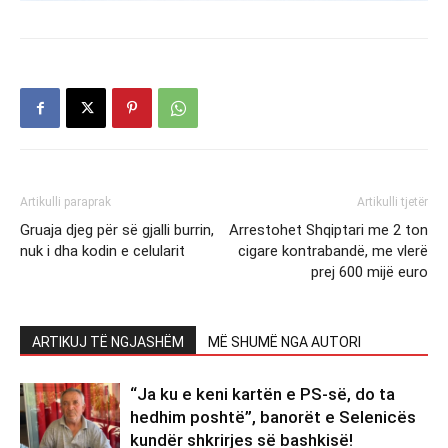
Artikulli paraprak
Artikulli tjetër
Gruaja djeg për së gjalli burrin,
Arrestohet Shqiptari me 2 ton
nuk i dha kodin e celularit
cigare kontrabandë, me vlerë
prej 600 mijë euro
ARTIKUJ TË NGJASHËM
MË SHUMË NGA AUTORI
“Ja ku e keni kartën e PS-së, do ta
hedhim poshtë”, banorët e Selenicës
kundër shkrirjes së bashkisë!