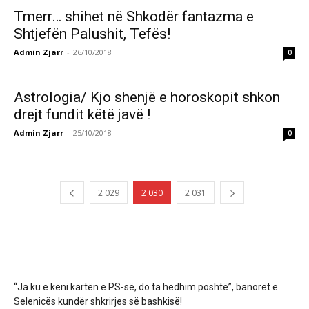
Tmerr… shihet në Shkodër fantazma e
Shtjefën Palushit, Tefës!
Admin Zjarr
-
26/10/2018
0
Astrologia/ Kjo shenjë e horoskopit shkon
drejt fundit këtë javë !
Admin Zjarr
-
25/10/2018
0
2 029
2 030
2 031
“Ja ku e keni kartën e PS-së, do ta hedhim poshtë”, banorët e
Selenicës kundër shkrirjes së bashkisë!