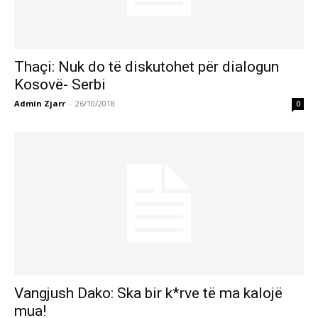
Thaçi: Nuk do të diskutohet për dialogun
Kosovë- Serbi
Admin Zjarr
-
26/10/2018
0
Vangjush Dako: Ska bir k*rve të ma kalojë
mua!