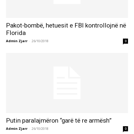
Pakot-bombë, hetuesit e FBI kontrollojnë në
Florida
Admin Zjarr
-
26/10/2018
0
Putin paralajmëron “garë të re armësh”
Admin Zjarr
-
26/10/2018
0