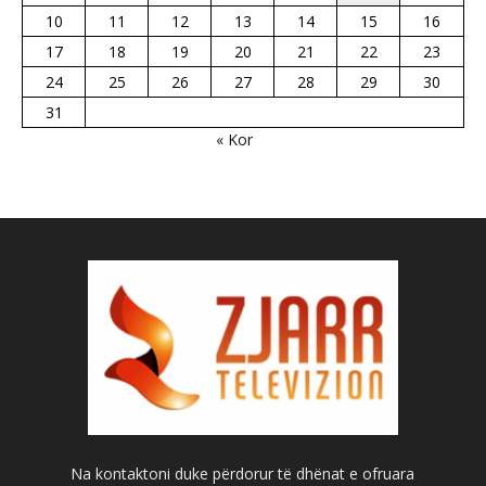
10
11
12
13
14
15
16
17
18
19
20
21
22
23
24
25
26
27
28
29
30
31
« Kor
Na kontaktoni duke përdorur të dhënat e ofruara