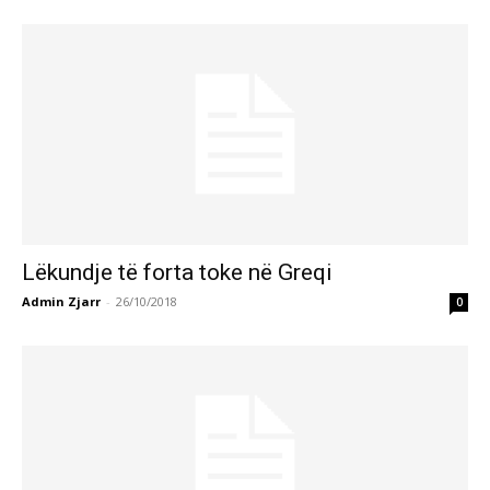
Lëkundje të forta toke në Greqi
Admin Zjarr
-
26/10/2018
0