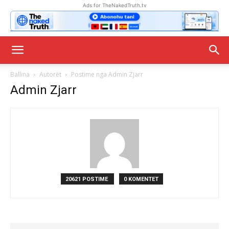
Ads for TheNakedTruth.tv
Ballina
Autorët
Postime nga Admin Zjarr
Admin Zjarr
20621 POSTIME
0 KOMENTET