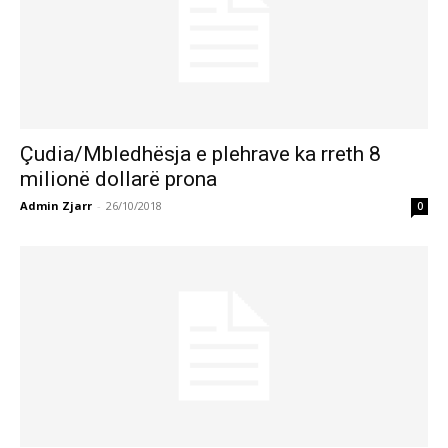
Çudia/Mbledhësja e plehrave ka rreth 8
milionë dollarë prona
Admin Zjarr
-
26/10/2018
0