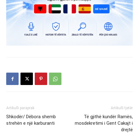
Artikulli paraprak
Artikulli tjetër
Shkodër/ Dëbora shemb
Të gjithë kundër Ramës,
strehën e një karburanti
mosdekretimi i Gent Cakajt i
drejtë