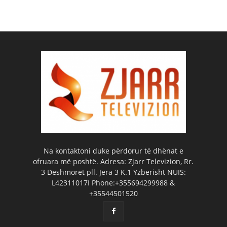
Na kontaktoni duke përdorur të dhënat e
ofruara më poshtë. Adresa: Zjarr Televizion, Rr.
3 Dëshmorët pll. Jera 3 K.1 Yzberisht NUIS:
L42311017I Phone:+355694299988 &
+35544501520