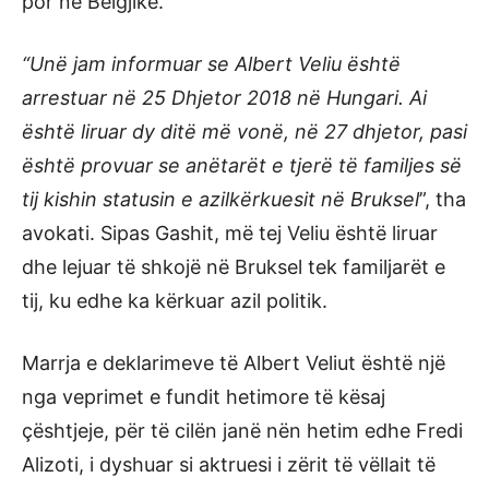
por në Belgjikë.
“Unë jam informuar se Albert Veliu është
arrestuar në 25 Dhjetor 2018 në Hungari. Ai
është liruar dy ditë më vonë, në 27 dhjetor, pasi
është provuar se anëtarët e tjerë të familjes së
tij kishin statusin e azilkërkuesit në Bruksel
”, tha
avokati. Sipas Gashit, më tej Veliu është liruar
dhe lejuar të shkojë në Bruksel tek familjarët e
tij, ku edhe ka kërkuar azil politik.
Marrja e deklarimeve të Albert Veliut është një
nga veprimet e fundit hetimore të kësaj
çështjeje, për të cilën janë nën hetim edhe Fredi
Alizoti, i dyshuar si aktruesi i zërit të vëllait të