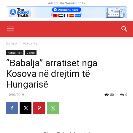
Ads for TheNakedTruth.tv
Ballina
Aktualitet
Aktualitet
Vendi
“Babalja” arratiset nga
Kosova në drejtim të
Hungarisë
10/01/2019
80
0