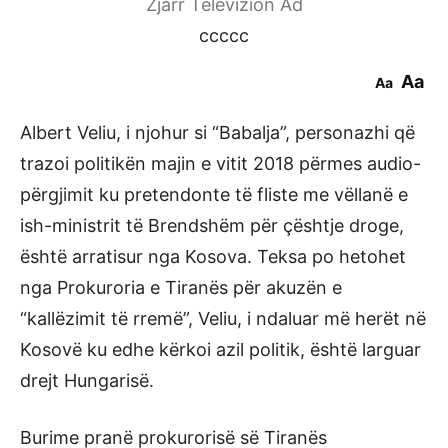
Zjarr Televizion Ad
ccccc
Aa
Aa
Albert Veliu, i njohur si “Babalja”, personazhi që
trazoi politikën majin e vitit 2018 përmes audio-
përgjimit ku pretendonte të fliste me vëllanë e
ish-ministrit të Brendshëm për çështje droge,
është arratisur nga Kosova. Teksa po hetohet
nga Prokuroria e Tiranës për akuzën e
“kallëzimit të rremë”, Veliu, i ndaluar më herët në
Kosovë ku edhe kërkoi azil politik, është larguar
drejt Hungarisë.
Burime pranë prokurorisë së Tiranës