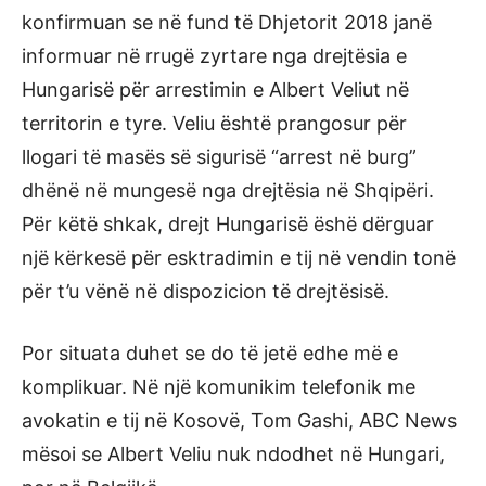
konfirmuan se në fund të Dhjetorit 2018 janë
informuar në rrugë zyrtare nga drejtësia e
Hungarisë për arrestimin e Albert Veliut në
territorin e tyre. Veliu është prangosur për
llogari të masës së sigurisë “arrest në burg”
dhënë në mungesë nga drejtësia në Shqipëri.
Për këtë shkak, drejt Hungarisë ëshë dërguar
një kërkesë për esktradimin e tij në vendin tonë
për t’u vënë në dispozicion të drejtësisë.
Por situata duhet se do të jetë edhe më e
komplikuar. Në një komunikim telefonik me
avokatin e tij në Kosovë, Tom Gashi, ABC News
mësoi se Albert Veliu nuk ndodhet në Hungari,