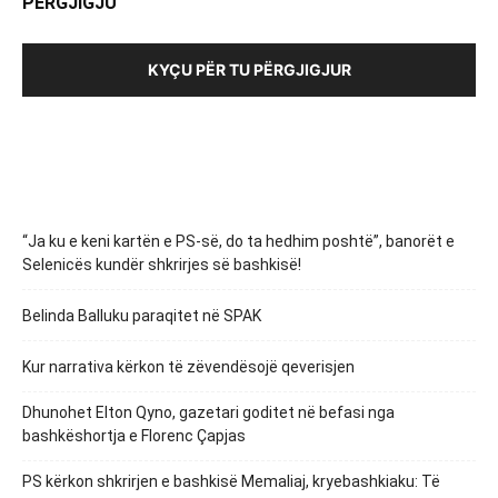
PËRGJIGJU
KYÇU PËR TU PËRGJIGJUR
“Ja ku e keni kartën e PS-së, do ta hedhim poshtë”, banorët e
Selenicës kundër shkrirjes së bashkisë!
Belinda Balluku paraqitet në SPAK
Kur narrativa kërkon të zëvendësojë qeverisjen
Dhunohet Elton Qyno, gazetari goditet në befasi nga
bashkëshortja e Florenc Çapjas
PS kërkon shkrirjen e bashkisë Memaliaj, kryebashkiaku: Të