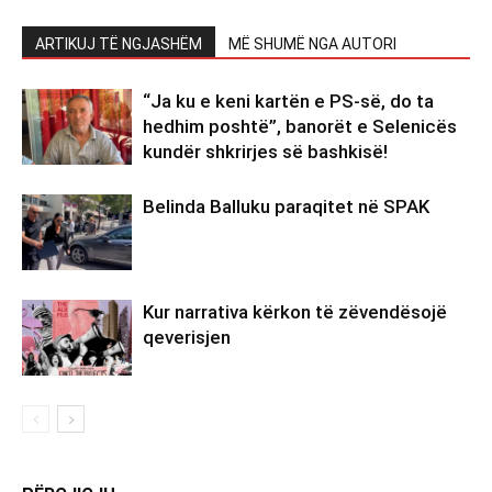
ARTIKUJ TË NGJASHËM
MË SHUMË NGA AUTORI
“Ja ku e keni kartën e PS-së, do ta
hedhim poshtë”, banorët e Selenicës
kundër shkrirjes së bashkisë!
Belinda Balluku paraqitet në SPAK
Kur narrativa kërkon të zëvendësojë
qeverisjen