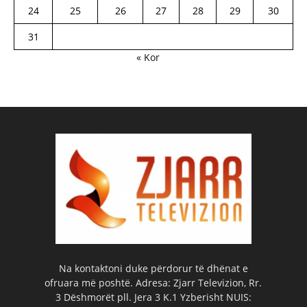
24
25
26
27
28
29
30
31
« Kor
Na kontaktoni duke përdorur të dhënat e
ofruara më poshtë. Adresa: Zjarr Televizion, Rr.
3 Dëshmorët pll. Jera 3 K.1 Yzberisht NUIS: