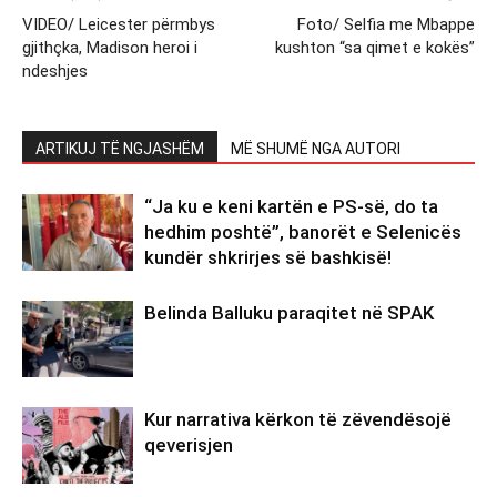
VIDEO/ Leicester përmbys
Foto/ Selfia me Mbappe
gjithçka, Madison heroi i
kushton “sa qimet e kokës”
ndeshjes
ARTIKUJ TË NGJASHËM
MË SHUMË NGA AUTORI
“Ja ku e keni kartën e PS-së, do ta
hedhim poshtë”, banorët e Selenicës
kundër shkrirjes së bashkisë!
Belinda Balluku paraqitet në SPAK
Kur narrativa kërkon të zëvendësojë
qeverisjen