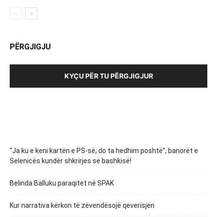
PËRGJIGJU
KYÇU PËR TU PËRGJIGJUR
“Ja ku e keni kartën e PS-së, do ta hedhim poshtë”, banorët e
Selenicës kundër shkrirjes së bashkisë!
Belinda Balluku paraqitet në SPAK
Kur narrativa kërkon të zëvendësojë qeverisjen