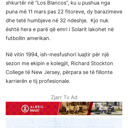
shkurtër në “Los Blancos”, ku u pushua nga
puna më 11 mars pas 22 fitoreve, dy barazimeve
dhe tetë humbjeve në 32 ndeshje. Kjo nuk
është hera e parë që emri i Solarit lakohet në
futbollin amerikan.
Në vitin 1994, ish-mesfushori luajtir për një
sezon me ekipin e kolegjit, Richard Stockton
College të New Jersey, përpara se të fillonte
karrierën e tij profesionale.
Zjarr Tv Ad