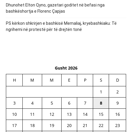
Dhunohet Elton Qyno, gazetari goditet në befasi nga
bashkëshortja e Florenc Çapjas
PS kërkon shkrirjen e bashkisë Memaliaj, kryebashkiaku: Të
ngrihemi në protestë për të drejtën tonë
Gusht 2026
H
M
M
E
P
S
D
1
2
3
4
5
6
7
8
9
10
11
12
13
14
15
16
17
18
19
20
21
22
23