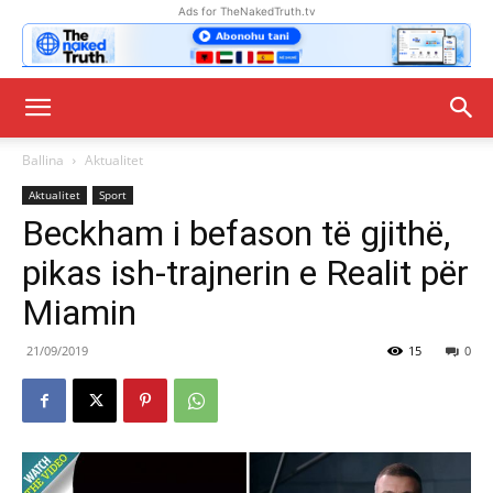
Ads for TheNakedTruth.tv
Ballina
Aktualitet
Aktualitet
Sport
Beckham i befason të gjithë,
pikas ish-trajnerin e Realit për
Miamin
21/09/2019
15
0