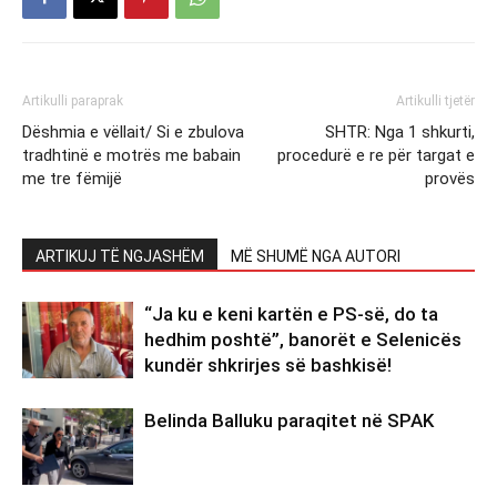
Artikulli paraprak
Artikulli tjetër
Dëshmia e vëllait/ Si e zbulova
SHTR: Nga 1 shkurti,
tradhtinë e motrës me babain
procedurë e re për targat e
me tre fëmijë
provës
ARTIKUJ TË NGJASHËM
MË SHUMË NGA AUTORI
“Ja ku e keni kartën e PS-së, do ta
hedhim poshtë”, banorët e Selenicës
kundër shkrirjes së bashkisë!
Belinda Balluku paraqitet në SPAK