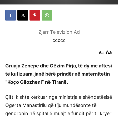
Zjarr Televizion Ad
ccccc
Aa
Aa
Gruaja Zenepe dhe Gëzim Pirja, të dy me aftësi
të kufizuara, janë bërë prindër në maternitetin
“Koço Gliozheni” në Tiranë.
Çifti kishte kërkuar nga ministrja e shëndetësisë
Ogerta Manastirliu që t’ju mundësonte të
qëndronin në spital 5 muajt e fundit për t’i kryer