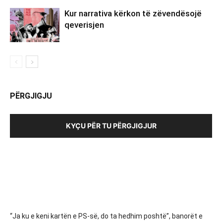
Kur narrativa kërkon të zëvendësojë
qeverisjen
PËRGJIGJU
KYÇU PËR TU PËRGJIGJUR
“Ja ku e keni kartën e PS-së, do ta hedhim poshtë”, banorët e