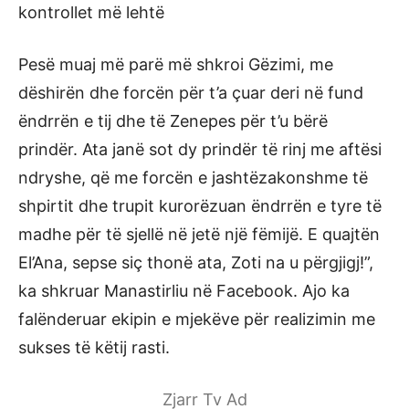
kontrollet më lehtë
Pesë muaj më parë më shkroi Gëzimi, me
dëshirën dhe forcën për t’a çuar deri në fund
ëndrrën e tij dhe të Zenepes për t’u bërë
prindër. Ata janë sot dy prindër të rinj me aftësi
ndryshe, që me forcën e jashtëzakonshme të
shpirtit dhe trupit kurorëzuan ëndrrën e tyre të
madhe për të sjellë në jetë një fëmijë. E quajtën
El’Ana, sepse siç thonë ata, Zoti na u përgjigj!”,
ka shkruar Manastirliu në Facebook. Ajo ka
falënderuar ekipin e mjekëve për realizimin me
sukses të këtij rasti.
Zjarr Tv Ad