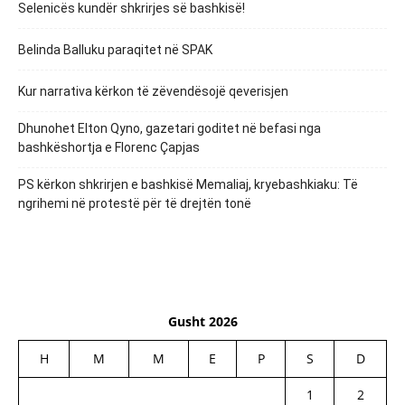
Selenicës kundër shkrirjes së bashkisë!
Belinda Balluku paraqitet në SPAK
Kur narrativa kërkon të zëvendësojë qeverisjen
Dhunohet Elton Qyno, gazetari goditet në befasi nga
bashkëshortja e Florenc Çapjas
PS kërkon shkrirjen e bashkisë Memaliaj, kryebashkiaku: Të
ngrihemi në protestë për të drejtën tonë
Gusht 2026
H
M
M
E
P
S
D
1
2