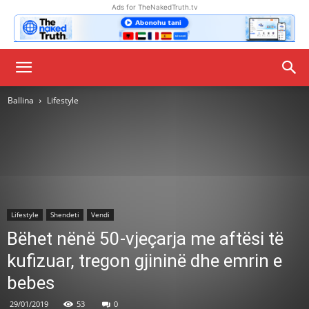
Ads for TheNakedTruth.tv
Ballina
Lifestyle
Lifestyle
Shendeti
Vendi
Bëhet nënë 50-vjeçarja me aftësi të
kufizuar, tregon gjininë dhe emrin e
bebes
29/01/2019
53
0