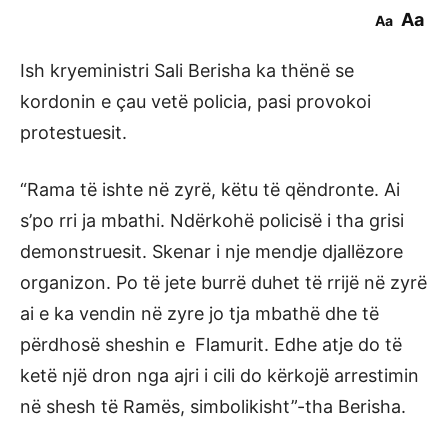
Aa
Aa
Ish kryeministri Sali Berisha ka thënë se
kordonin e çau vetë policia, pasi provokoi
protestuesit.
“Rama të ishte në zyrë, këtu të qëndronte. Ai
s’po rri ja mbathi. Ndërkohë policisë i tha grisi
demonstruesit. Skenar i nje mendje djallëzore
organizon. Po të jete burrë duhet të rrijë në zyrë
ai e ka vendin në zyre jo tja mbathë dhe të
përdhosë sheshin e Flamurit. Edhe atje do të
ketë një dron nga ajri i cili do kërkojë arrestimin
në shesh të Ramës, simbolikisht”-tha Berisha.