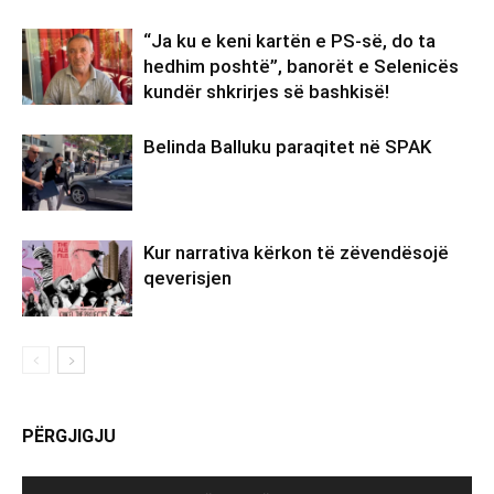
“Ja ku e keni kartën e PS-së, do ta
hedhim poshtë”, banorët e Selenicës
kundër shkrirjes së bashkisë!
Belinda Balluku paraqitet në SPAK
Kur narrativa kërkon të zëvendësojë
qeverisjen
PËRGJIGJU