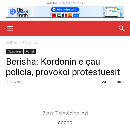
Ads for TheNakedTruth.tv
Ballina
Aktualitet
Aktualitet
Vendi
Berisha: Kordonin e çau
policia, provokoi protestuesit
16/02/2019
35
0
Zjarr Televizion Ad
ccccc