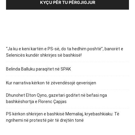
KYÇU PËR TU PËRGJIGJUR
“Ja ku e keni kartën e PS-së, do ta hedhim poshtë”, banorët e
Selenicës kundër shkrirjes së bashkisë!
Belinda Balluku paraqitet në SPAK
Kur narrativa kërkon të zëvendësojë qeverisjen
Dhunohet Elton Qyno, gazetari goditet në befasi nga
bashkëshortja e Florenc Çapjas
PS kërkon shkrirjen e bashkisë Memaliaj, kryebashkiaku: Të
ngrihemi në protestë për të drejtën tonë