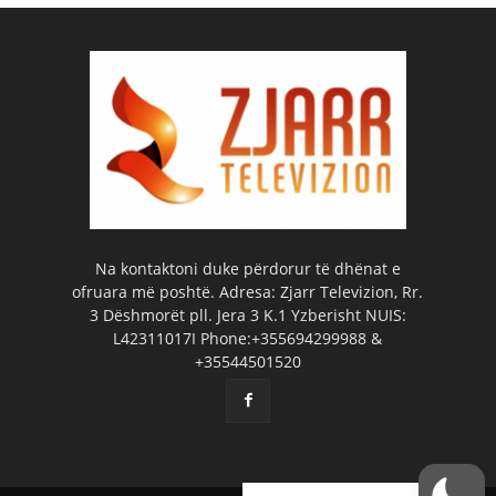
Na kontaktoni duke përdorur të dhënat e
ofruara më poshtë. Adresa: Zjarr Televizion, Rr.
3 Dëshmorët pll. Jera 3 K.1 Yzberisht NUIS:
L42311017I Phone:+355694299988 &
+35544501520