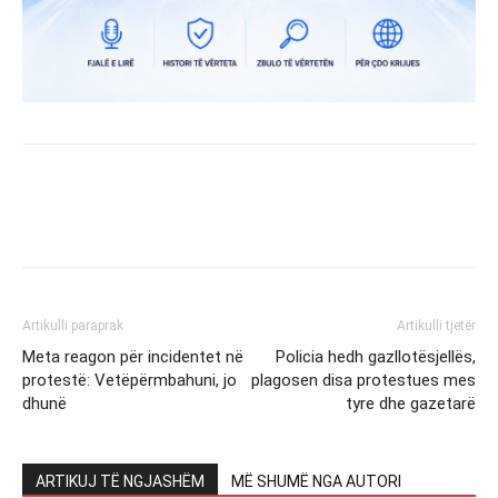
Artikulli paraprak
Artikulli tjetër
Meta reagon për incidentet në
Policia hedh gazllotësjellës,
protestë: Vetëpërmbahuni, jo
plagosen disa protestues mes
dhunë
tyre dhe gazetarë
ARTIKUJ TË NGJASHËM
MË SHUMË NGA AUTORI