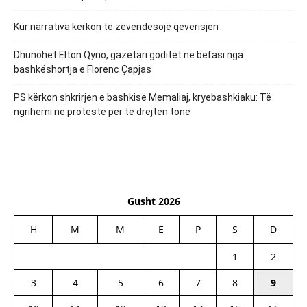
Kur narrativa kërkon të zëvendësojë qeverisjen
Dhunohet Elton Qyno, gazetari goditet në befasi nga
bashkëshortja e Florenc Çapjas
PS kërkon shkrirjen e bashkisë Memaliaj, kryebashkiaku: Të
ngrihemi në protestë për të drejtën tonë
Gusht 2026
H
M
M
E
P
S
D
1
2
3
4
5
6
7
8
9