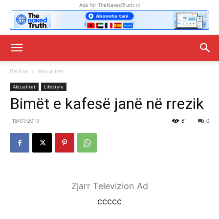
Ads for TheNakedTruth.tv
Ballina
Aktualitet
Aktualitet
Lifestyle
Bimët e kafesë janë në rrezik
18/01/2019
81
0
Zjarr Televizion Ad
ccccc