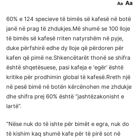
Aa
Aa
60% e 124 specieve të bimës së kafesë në botë
janë në prag të zhdukjes.Më shumë se 100 lloje
të bimës së kafesë rriten natyrshëm në pyje,
duke përfshirë edhe dy lloje që përdoren për
kafen që pimë ne.Shkencëtarët thonë se shifra
është shqetësuese, pasi kafeja e ‘egër’ është
kritike për prodhimin global të kafesë.Rreth një
në pesë bimë në botën kërcënohen me zhdukje
dhe shifra prej 60% është “jashtëzakonisht e
lartë”.
“Nëse nuk do të ishte për bimët e egra, nuk do
të kishim kaq shumë kafe për të pirë sot në