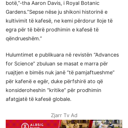
botë,”-tha Aaron Davis, i Royal Botanic
Gardens.”Sepse nëse ju shikoni historinë e
kultivimit të kafesë, ne kemi përdorur lloje të
egra për të bërë prodhimin e kafesë të
qëndrueshëm.”
Hulumtimet e publikuara në revistën “Advances
for Science” zbuluan se masat e marra për
ruajtjen e bimës nuk janë “të pamjaftueshme”
për kafenë e egër, duke përfshirë ato që
konsideroheshin “kritike” për prodhimin
afatgjatë të kafesë globale.
Zjarr Tv Ad