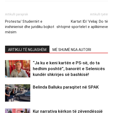
Artikulli paraprak
Artikulli tjetër
Protesta/ Studentët e
Kartat ID/ Veliaj: Do të
inxhinierisë dhe juridiku bojkot
shtojmë sportelet e aplikimeve
mësim
ARTIKUJ TË NGJASHËM
MË SHUMË NGA AUTORI
“Ja ku e keni kartën e PS-së, do ta
hedhim poshtë”, banorët e Selenicës
kundër shkrirjes së bashkisë!
Belinda Balluku paraqitet në SPAK
Kur narrativa kërkon të zëvendësojë