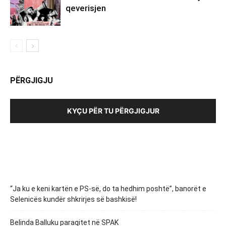
qeverisjen
PËRGJIGJU
KYÇU PËR TU PËRGJIGJUR
“Ja ku e keni kartën e PS-së, do ta hedhim poshtë”, banorët e
Selenicës kundër shkrirjes së bashkisë!
Belinda Balluku paraqitet në SPAK