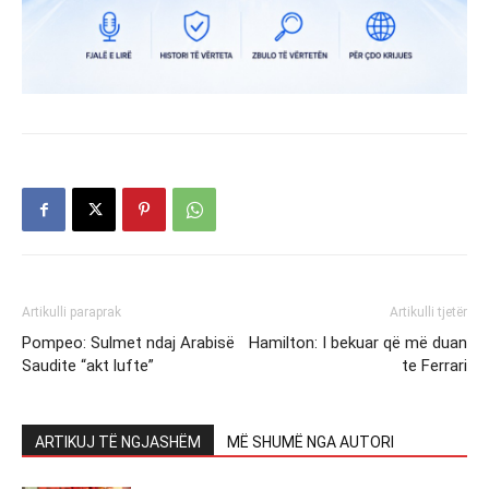
Artikulli paraprak
Artikulli tjetër
Pompeo: Sulmet ndaj Arabisë
Hamilton: I bekuar që më duan
Saudite “akt lufte”
te Ferrari
ARTIKUJ TË NGJASHËM
MË SHUMË NGA AUTORI