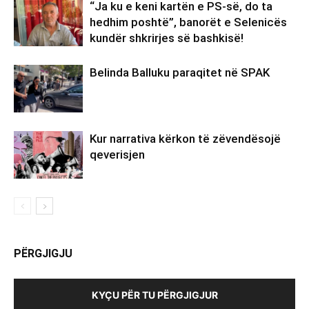
“Ja ku e keni kartën e PS-së, do ta
hedhim poshtë”, banorët e Selenicës
kundër shkrirjes së bashkisë!
Belinda Balluku paraqitet në SPAK
Kur narrativa kërkon të zëvendësojë
qeverisjen
PËRGJIGJU
KYÇU PËR TU PËRGJIGJUR