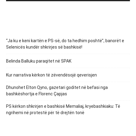
“Ja ku e keni kartën e PS-së, do ta hedhim poshtë”, banorët e
Selenicës kundër shkrirjes së bashkisë!
Belinda Balluku paraqitet në SPAK
Kur narrativa kërkon të zëvendësojë qeverisjen
Dhunohet Elton Qyno, gazetari goditet në befasi nga
bashkëshortja e Florenc Çapjas
PS kërkon shkrirjen e bashkisë Memaliaj, kryebashkiaku: Të
ngrihemi në protestë për të drejtën tonë