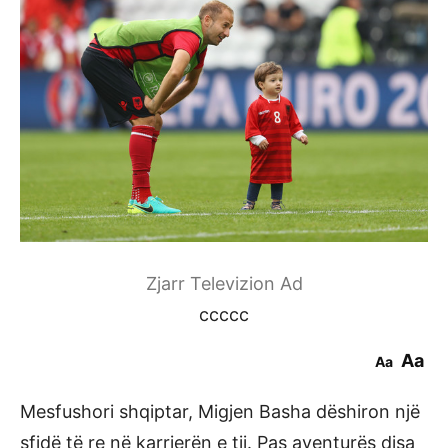
Zjarr Televizion Ad
ccccc
Aa
Aa
Mesfushori shqiptar, Migjen Basha dëshiron një
sfidë të re në karrierën e tij. Pas aventurës disa