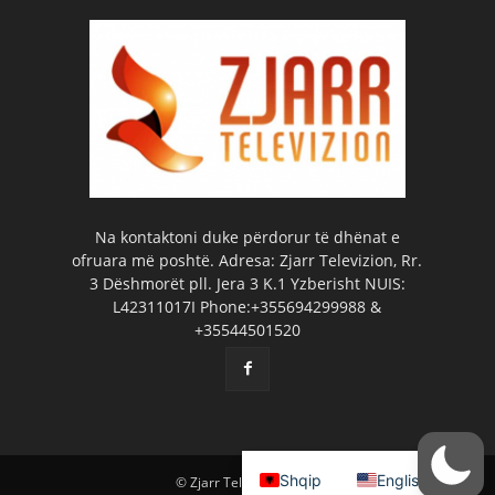
Na kontaktoni duke përdorur të dhënat e
ofruara më poshtë. Adresa: Zjarr Televizion, Rr.
3 Dëshmorët pll. Jera 3 K.1 Yzberisht NUIS:
L42311017I Phone:+355694299988 &
+35544501520
Shqip
English
© Zjarr Televizion 2026