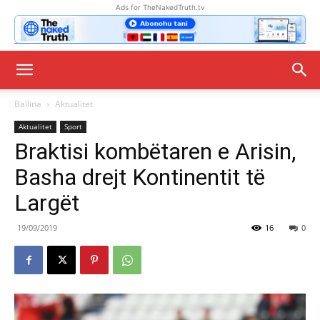
Ads for TheNakedTruth.tv
Ballina
Aktualitet
Aktualitet
Sport
Braktisi kombëtaren e Arisin,
Basha drejt Kontinentit të
Largët
19/09/2019
16
0