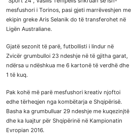
“Sport 24”, Vasilis Tempelis shkruan se ish-
mesfushori i Torinos, pasi gjeti marrëveshjen me
ekipin greke Aris Selanik do të transferohet në
Ligën Australiane.
Gjatë sezonit të parë, futbollisti i lindur në
Zvicër grumbulloi 23 ndeshje në të gjitha garat,
ndërsa u ndëshkua me 6 kartonë të verdhë dhe
1 të kuq.
Pak kohë më parë mesfushori kreativ njoftoi
edhe tërheqjen nga kombëtarja e Shqipërisë.
Basha ka grumbulluar 29 ndeshje me kuqezinjtë
dhe ka luajtur për Shqipërinë në Kampionatin
Evropian 2016.