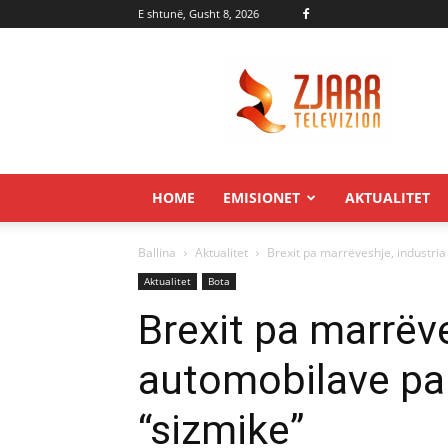
E shtunë, Gusht 8, 2026
Zjarr.tv
HOME
EMISIONET
AKTUALITET
Ballina
Aktualitet
Brexit pa marrëveshje, industri
Aktualitet
Bota
Brexit pa marrëve
automobilave pa
“sizmike”