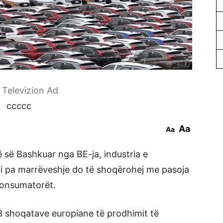
r Televizion Ad
ccccc
Aa
Aa
ë së Bashkuar nga BE-ja, industria e
i pa marrëveshje do të shoqërohej me pasoja
 konsumatorët.
 23 shoqatave europiane të prodhimit të