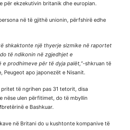
e për ekzekutivin britanik dhe europian.
persona në të gjithë unionin, përfshirë edhe
të shkaktonte një thyerje sizmike në raportet
 do të ndikonin në zgjedhjet e
e prodhimeve për të dyja palët,”
-shkruan të
, Peugeot apo japonezët e Nisanit.
ritet të ngrihen pas 31 tetorit, disa
 nëse ulen përfitimet, do të mbyllin
 Mbretërinë e Bashkuar.
ikave në Britani do u kushtonte kompanive të