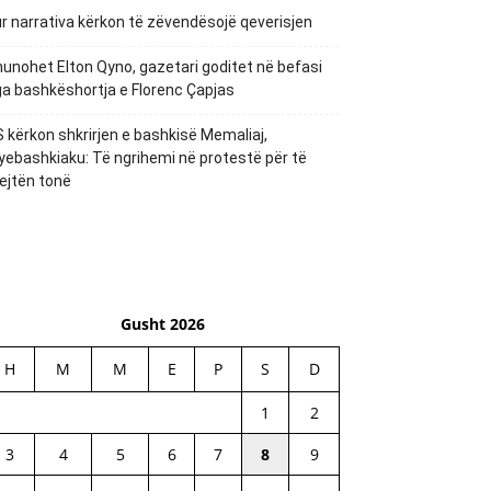
r narrativa kërkon të zëvendësojë qeverisjen
unohet Elton Qyno, gazetari goditet në befasi
a bashkëshortja e Florenc Çapjas
 kërkon shkrirjen e bashkisë Memaliaj,
yebashkiaku: Të ngrihemi në protestë për të
ejtën tonë
Gusht 2026
H
M
M
E
P
S
D
1
2
3
4
5
6
7
8
9