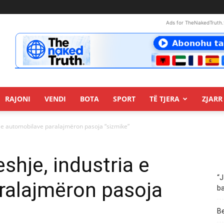
Ads for TheNakedTruth.
RAJONI
VENDI
BOTA
SPORT
TË TJERA
ZJARR 
a e automobilave paralajmëron pasoja “sizmike”
shje, industria e
“J
ralajmëron pasoja
ba
Be