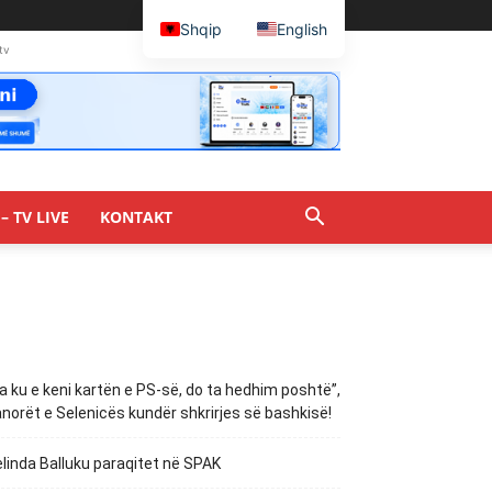
Shqip
English
tv
– TV LIVE
KONTAKT
a ku e keni kartën e PS-së, do ta hedhim poshtë”,
norët e Selenicës kundër shkrirjes së bashkisë!
linda Balluku paraqitet në SPAK