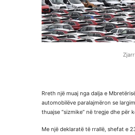
Zjar
Rreth një muaj nga dalja e Mbretëris
automobilëve paralajmëron se largim
thuajse “sizmike” në tregje dhe për
Me një deklaratë të rrallë, shefat e