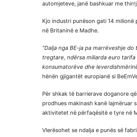
automjeteve, janë bashkuar me thirrj
Kjo industri punëson gati 14 milionë 
në Britaninë e Madhe.
“Dalja nga BE-ja pa marrëveshje do 
tregtare, ndërsa miliarda euro tarifa
konsumatorëve dhe leverdishmërinë 
hënën gjigantët europianë si BeEmVe
Për shkak të barrierave doganore që p
prodhues makinash kanë lajmëruar se
aktivitetet në përfaqësitë e tyre në
Vlerësohet se ndalja e punës së fabr