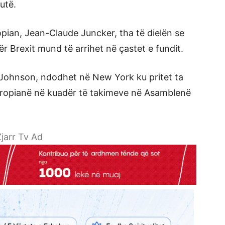
utë.
opian, Jean-Claude Juncker, tha të dielën se
r Brexit mund të arrihet në çastet e fundit.
 Johnson, ndodhet në New York ku pritet ta
 europianë në kuadër të takimeve në Asamblenë
jarr Tv Ad