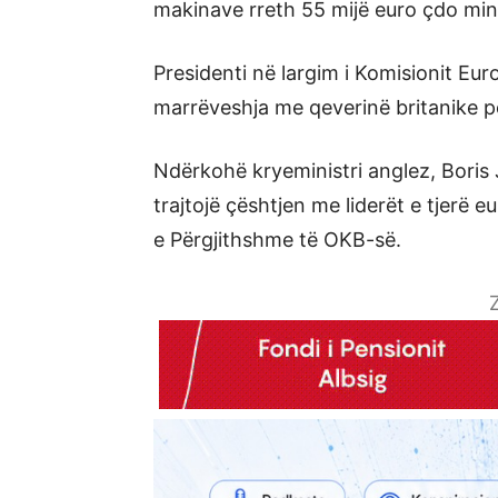
makinave rreth 55 mijë euro çdo min
Presidenti në largim i Komisionit Eur
marrëveshja me qeverinë britanike pë
Ndërkohë kryeministri anglez, Boris
trajtojë çështjen me liderët e tjerë
e Përgjithshme të OKB-së.
Z