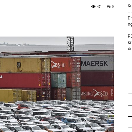
Ku
47
0
Dh
ng
PS
kr
dr