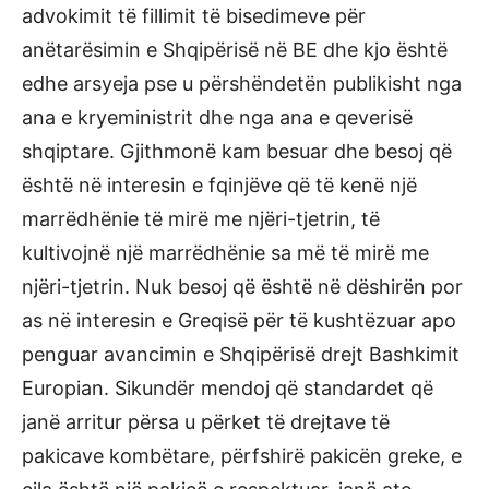
advokimit të fillimit të bisedimeve për
anëtarësimin e Shqipërisë në BE dhe kjo është
edhe arsyeja pse u përshëndetën publikisht nga
ana e kryeministrit dhe nga ana e qeverisë
shqiptare. Gjithmonë kam besuar dhe besoj që
është në interesin e fqinjëve që të kenë një
marrëdhënie të mirë me njëri-tjetrin, të
kultivojnë një marrëdhënie sa më të mirë me
njëri-tjetrin. Nuk besoj që është në dëshirën por
as në interesin e Greqisë për të kushtëzuar apo
penguar avancimin e Shqipërisë drejt Bashkimit
Europian. Sikundër mendoj që standardet që
janë arritur përsa u përket të drejtave të
pakicave kombëtare, përfshirë pakicën greke, e