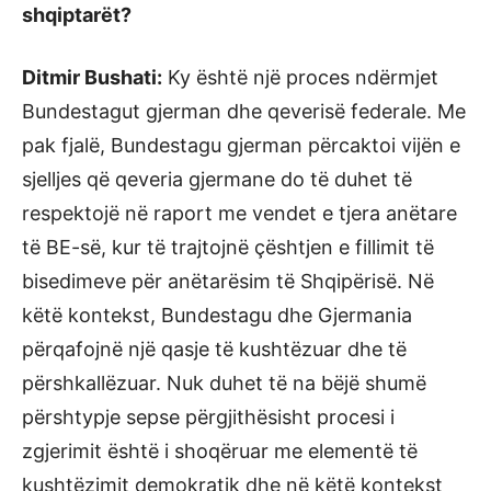
shqiptarët?
Ditmir Bushati:
Ky është një proces ndërmjet
Bundestagut gjerman dhe qeverisë federale. Me
pak fjalë, Bundestagu gjerman përcaktoi vijën e
sjelljes që qeveria gjermane do të duhet të
respektojë në raport me vendet e tjera anëtare
të BE-së, kur të trajtojnë çështjen e fillimit të
bisedimeve për anëtarësim të Shqipërisë. Në
këtë kontekst, Bundestagu dhe Gjermania
përqafojnë një qasje të kushtëzuar dhe të
përshkallëzuar. Nuk duhet të na bëjë shumë
përshtypje sepse përgjithësisht procesi i
zgjerimit është i shoqëruar me elementë të
kushtëzimit demokratik dhe në këtë kontekst