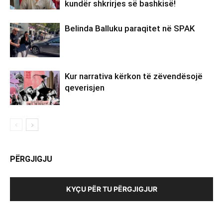
kundër shkrirjes së bashkisë!
Belinda Balluku paraqitet në SPAK
Kur narrativa kërkon të zëvendësojë
qeverisjen
PËRGJIGJU
KYÇU PËR TU PËRGJIGJUR