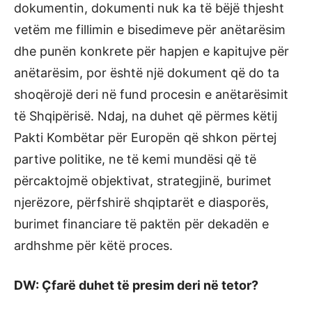
dokumentin, dokumenti nuk ka të bëjë thjesht
vetëm me fillimin e bisedimeve për anëtarësim
dhe punën konkrete për hapjen e kapitujve për
anëtarësim, por është një dokument që do ta
shoqërojë deri në fund procesin e anëtarësimit
të Shqipërisë. Ndaj, na duhet që përmes këtij
Pakti Kombëtar për Europën që shkon përtej
partive politike, ne të kemi mundësi që të
përcaktojmë objektivat, strategjinë, burimet
njerëzore, përfshirë shqiptarët e diasporës,
burimet financiare të paktën për dekadën e
ardhshme për këtë proces.
DW: Çfarë duhet të presim deri në tetor?