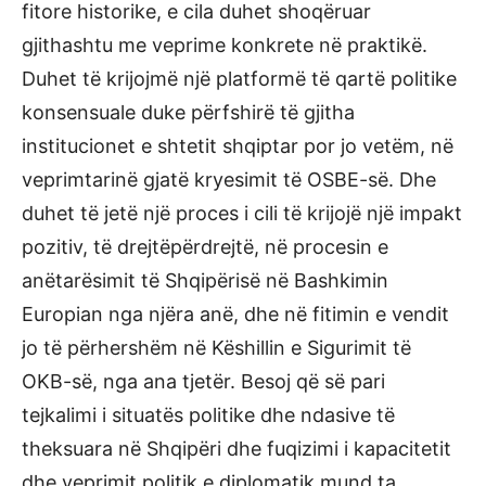
fitore historike, e cila duhet shoqëruar
gjithashtu me veprime konkrete në praktikë.
Duhet të krijojmë një platformë të qartë politike
konsensuale duke përfshirë të gjitha
institucionet e shtetit shqiptar por jo vetëm, në
veprimtarinë gjatë kryesimit të OSBE-së. Dhe
duhet të jetë një proces i cili të krijojë një impakt
pozitiv, të drejtëpërdrejtë, në procesin e
anëtarësimit të Shqipërisë në Bashkimin
Europian nga njëra anë, dhe në fitimin e vendit
jo të përhershëm në Këshillin e Sigurimit të
OKB-së, nga ana tjetër. Besoj që së pari
tejkalimi i situatës politike dhe ndasive të
theksuara në Shqipëri dhe fuqizimi i kapacitetit
dhe veprimit politik e diplomatik mund ta