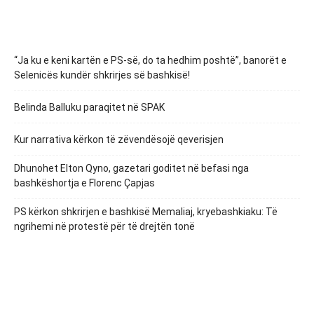
“Ja ku e keni kartën e PS-së, do ta hedhim poshtë”, banorët e
Selenicës kundër shkrirjes së bashkisë!
Belinda Balluku paraqitet në SPAK
Kur narrativa kërkon të zëvendësojë qeverisjen
Dhunohet Elton Qyno, gazetari goditet në befasi nga
bashkëshortja e Florenc Çapjas
PS kërkon shkrirjen e bashkisë Memaliaj, kryebashkiaku: Të
ngrihemi në protestë për të drejtën tonë