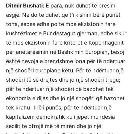
Ditmir Bushati:
E para, nuk duhet të presim
asgjë. Ne do të duhet që t’i kishim bërë punët
tona, sepse edhe po të mos ekzistonin fare
kushtëzimet e Bundestagut gjerman, edhe sikur
të mos ekzistonin fare kriteret e Kopenhagenit
për anëtarësimin në Bashkimin Europian, besoj
është nevoja e brendshme jona për të ndërtuar
një shoqëri europiane këtu. Për të ndërtuar një
shoqëri të së drejtës dhe jo një shoqëri tregu;
për të ndërtuar një shoqëri që bazohet tek
ekonomia e dijes dhe jo një shoqëri që bazohet
tek krahu i lirë i punës; për të ndërtuar një
kapitalizëm demokratik ku i jepet mundësia
secilit të ofrojë më të mirën dhe jo një