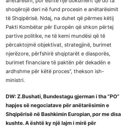
anëtarësim, por është një dokument që do ta
shoqërojë deri në fund procesin e anëtarësimit
të Shqipërisë. Ndaj, na duhet që përmes këtij
Pakti Kombëtar për Europën që shkon përtej
partive politike, ne të kemi mundësi që të
përcaktojmë objektivat, strategjinë, burimet
njerëzore, përfshirë shqiptarët e diasporës,
burimet financiare të paktën për dekadën e
ardhshme për këtë proces”, thekson ish-
ministri.
DW: Z.Bushati, Bundestagu gjerman i tha “PO”
hapjes së negociatave për anëtarësimin e
Shqipërisë në Bashkimin Europian, por me disa
kushte. A është ky një lajm i mirë për