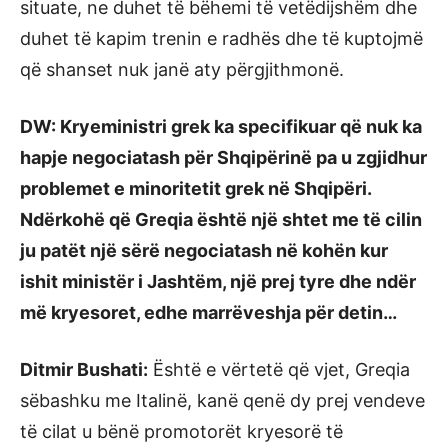
situate, ne duhet të bëhemi të vetëdijshëm dhe
duhet të kapim trenin e radhës dhe të kuptojmë
që shanset nuk janë aty përgjithmonë.
DW: Kryeministri grek ka specifikuar që nuk ka
hapje negociatash për Shqipërinë pa u zgjidhur
problemet e minoritetit grek në Shqipëri.
Ndërkohë që Greqia është një shtet me të cilin
ju patët një sërë negociatash në kohën kur
ishit ministër i Jashtëm, një prej tyre dhe ndër
më kryesoret, edhe marrëveshja për detin…
Ditmir Bushati:
Është e vërtetë që vjet, Greqia
sëbashku me Italinë, kanë qenë dy prej vendeve
të cilat u bënë promotorët kryesorë të