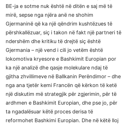
BE-ja e sotme nuk është në ditën e saj më të
mirë, sepse nga njëra anë ne shohim
Gjermaninë që ka një qëndrim kushtëzues të
përshkallëzuar, siç i takon në fakt një partneri të
ndershëm dhe kritiku të drejtë siç është
Gjermania – një vend i cili jo vetëm është
lokomotiva kryesore e Bashkimit Europian por
ka një analizë dhe qasje molekulare ndaj të
gjitha zhvillimeve në Ballkanin Perëndimor – dhe
nga ana tjetër kemi Francën që kërkon të ketë
një diskutim më strategjik për zgjerimin, për të
ardhmen e Bashkimit Europian, dhe pse jo, për
ta ngadalësuar këtë proces derisa të
reformohet Bashkimi Europian. Dhe në këtë lloj