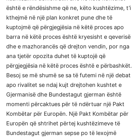
është e rëndësishme që ne, këto kushtëzime, t’i
kthejmë në një plan konkret pune dhe të
kuptojmë që përgjegjësia në këtë proces apo
barra në këtë proces është kryesisht e qeverisë
dhe e mazhorancës që drejton vendin, por nga
ana tjetër opozita duhet të kuptojë që
përgjegjësia në këtë proces është e përbashkët.
Besoj se më shumë se sa të futemi në një debat
apo rivalitet se ndaj kujt drejtohen kushtet e
Gjermanisë dhe Bundestagut gjerman është
momenti përcaktues për të ndërtuar një Pakt
Kombëtar për Europën. Një Pakt Kombëtar për
Europën që shtrihet përtej kushtëzimeve të
Bundestagut gjerman sepse po të lexojmë