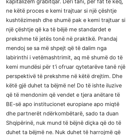
kapitalizëm grabitqar. Deri tani, për fat të keq,
ne këtë proces e kemi trajtuar si një çështje
kushtëzimesh dhe shumë pak e kemi trajtuar si
një çështje që ka të bëjë me standardet e
prekshme të jetës tonë në praktikë. Prandaj
mendoj se sa më shpejt që të dalim nga
labirinthi i vetëmashtrimit, aq më shumë do të
kemi mundësi për t’i ofruar qytetarëve tanë një
perspektivë të prekshme në këtë drejtim. Dhe
këtë gjë duhet ta bëjmë ne! Do të ishte iluzive
që të mendonim që vendet e tjera anëtare të
BE-së apo institucionet europiane apo miqtë
dhe partnerët ndërkombëtarë, sado ta duan
Shqipërinë, nuk mund të bëjnë diçka që do të
duhet ta bëjmë ne. Nuk duhet të harrojmë që