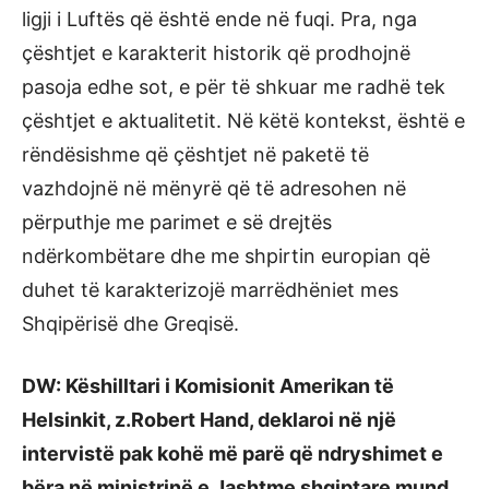
ligji i Luftës që është ende në fuqi. Pra, nga
çështjet e karakterit historik që prodhojnë
pasoja edhe sot, e për të shkuar me radhë tek
çështjet e aktualitetit. Në këtë kontekst, është e
rëndësishme që çështjet në paketë të
vazhdojnë në mënyrë që të adresohen në
përputhje me parimet e së drejtës
ndërkombëtare dhe me shpirtin europian që
duhet të karakterizojë marrëdhëniet mes
Shqipërisë dhe Greqisë.
DW: Këshilltari i Komisionit Amerikan të
Helsinkit, z.Robert Hand, deklaroi në një
intervistë pak kohë më parë që ndryshimet e
bëra në ministrinë e Jashtme shqiptare mund