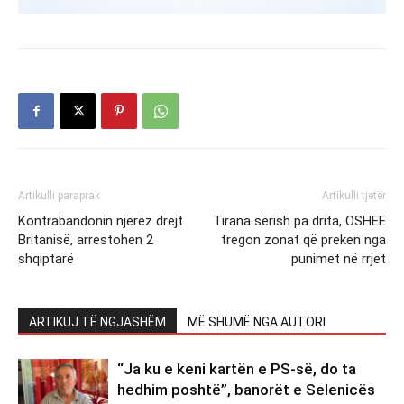
Artikulli paraprak
Artikulli tjetër
Kontrabandonin njerëz drejt
Tirana sërish pa drita, OSHEE
Britanisë, arrestohen 2
tregon zonat që preken nga
shqiptarë
punimet në rrjet
ARTIKUJ TË NGJASHËM
MË SHUMË NGA AUTORI
“Ja ku e keni kartën e PS-së, do ta
hedhim poshtë”, banorët e Selenicës