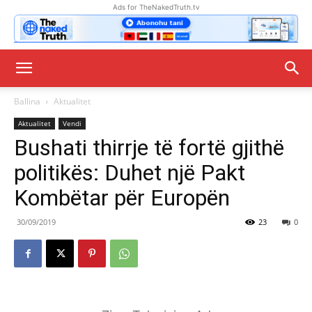
Ads for TheNakedTruth.tv
Ballina
Aktualitet
Aktualitet
Vendi
Bushati thirrje të fortë gjithë
politikës: Duhet një Pakt
Kombëtar për Europën
30/09/2019
23
0