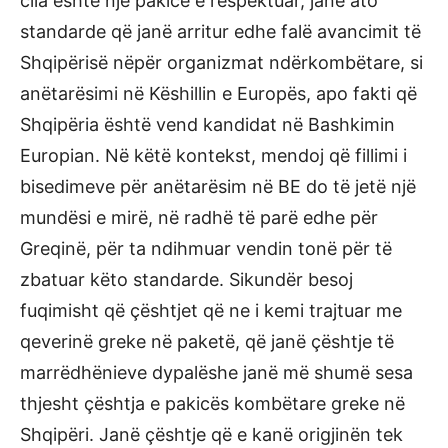
cila është një pakicë e respektuar, janë ato
standarde që janë arritur edhe falë avancimit të
Shqipërisë nëpër organizmat ndërkombëtare, si
anëtarësimi në Këshillin e Europës, apo fakti që
Shqipëria është vend kandidat në Bashkimin
Europian. Në këtë kontekst, mendoj që fillimi i
bisedimeve për anëtarësim në BE do të jetë një
mundësi e mirë, në radhë të parë edhe për
Greqinë, për ta ndihmuar vendin tonë për të
zbatuar këto standarde. Sikundër besoj
fuqimisht që çështjet që ne i kemi trajtuar me
qeverinë greke në paketë, që janë çështje të
marrëdhënieve dypalëshe janë më shumë sesa
thjesht çështja e pakicës kombëtare greke në
Shqipëri. Janë çështje që e kanë origjinën tek