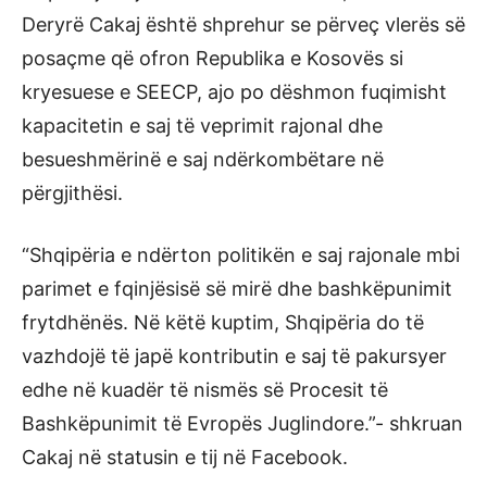
Deryrë Cakaj është shprehur se përveç vlerës së
posaçme që ofron Republika e Kosovës si
kryesuese e SEECP, ajo po dëshmon fuqimisht
kapacitetin e saj të veprimit rajonal dhe
besueshmërinë e saj ndërkombëtare në
përgjithësi.
“Shqipëria e ndërton politikën e saj rajonale mbi
parimet e fqinjësisë së mirë dhe bashkëpunimit
frytdhënës. Në këtë kuptim, Shqipëria do të
vazhdojë të japë kontributin e saj të pakursyer
edhe në kuadër të nismës së Procesit të
Bashkëpunimit të Evropës Juglindore.”- shkruan
Cakaj në statusin e tij në Facebook.