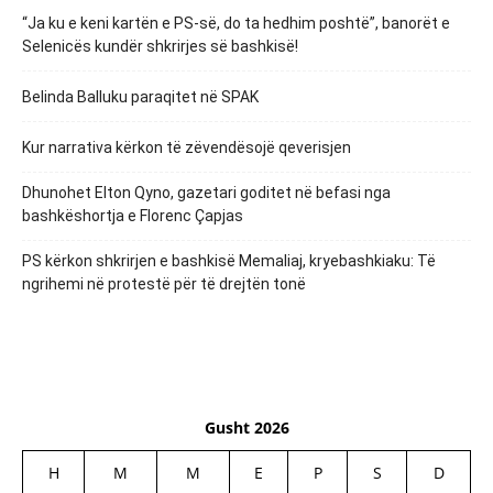
“Ja ku e keni kartën e PS-së, do ta hedhim poshtë”, banorët e
Selenicës kundër shkrirjes së bashkisë!
Belinda Balluku paraqitet në SPAK
Kur narrativa kërkon të zëvendësojë qeverisjen
Dhunohet Elton Qyno, gazetari goditet në befasi nga
bashkëshortja e Florenc Çapjas
PS kërkon shkrirjen e bashkisë Memaliaj, kryebashkiaku: Të
ngrihemi në protestë për të drejtën tonë
Gusht 2026
H
M
M
E
P
S
D