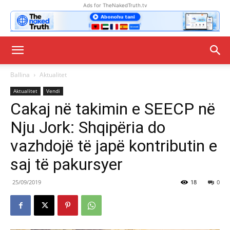
Ads for TheNakedTruth.tv
Ballina
Aktualitet
Aktualitet
Vendi
Cakaj në takimin e SEECP në
Nju Jork: Shqipëria do
vazhdojë të japë kontributin e
saj të pakursyer
25/09/2019
18
0