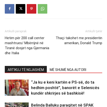
Artikulli paraprak
Artikulli tjetër
Hetim për 200 call center
Thaçi takohet me presidentin
mashtrues/ Mbërrijnë në
amerikan, Donald Trump
Tiranë dosjet nga Gjermania
dhe Italia
ARTIKUJ TË NGJASHËM
MË SHUMË NGA AUTORI
“Ja ku e keni kartën e PS-së, do ta
hedhim poshtë”, banorët e Selenicës
kundër shkrirjes së bashkisë!
Belinda Balluku paraqitet në SPAK