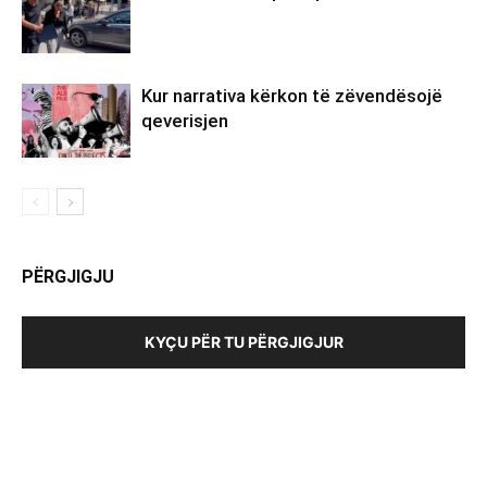
Kur narrativa kërkon të zëvendësojë
qeverisjen
PËRGJIGJU
KYÇU PËR TU PËRGJIGJUR