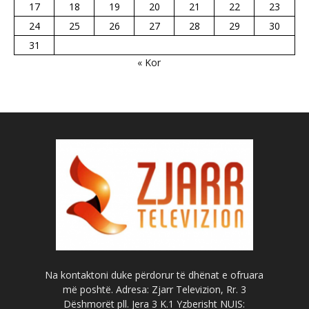
17
18
19
20
21
22
23
24
25
26
27
28
29
30
31
« Kor
Na kontaktoni duke përdorur të dhënat e ofruara
më poshtë. Adresa: Zjarr Televizion, Rr. 3
Dëshmorët pll. Jera 3 K.1 Yzberisht NUIS: