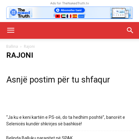
Ads for TheNakedTruth.tv
Ballina
Rajoni
RAJONI
Asnjë postim për tu shfaqur
“Ja ku e keni kartën e PS-së, do ta hedhim poshtë”, banorët e
Selenicës kundër shkrirjes së bashkisë!
Belinda Balluku paraqitet në SPAK