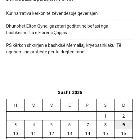
Kur narrativa kërkon të zëvendësojë qeverisjen
Dhunohet Elton Qyno, gazetari goditet në befasi nga
bashkëshortja e Florenc Çapjas
PS kërkon shkrirjen e bashkisë Memaliaj, kryebashkiaku: Të
ngrihemi në protestë për të drejtën tonë
Gusht 2026
H
M
M
E
P
S
D
1
2
3
4
5
6
7
8
9
10
11
12
13
14
15
16