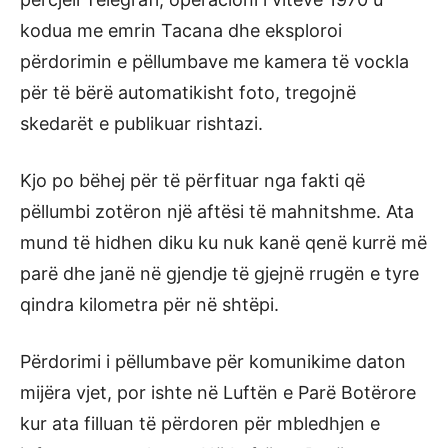
kodua me emrin Tacana dhe eksploroi
përdorimin e pëllumbave me kamera të vockla
për të bërë automatikisht foto, tregojnë
skedarët e publikuar rishtazi.
Kjo po bëhej për të përfituar nga fakti që
pëllumbi zotëron një aftësi të mahnitshme. Ata
mund të hidhen diku ku nuk kanë qenë kurrë më
parë dhe janë në gjendje të gjejnë rrugën e tyre
qindra kilometra për në shtëpi.
Përdorimi i pëllumbave për komunikime daton
mijëra vjet, por ishte në Luftën e Parë Botërore
kur ata filluan të përdoren për mbledhjen e