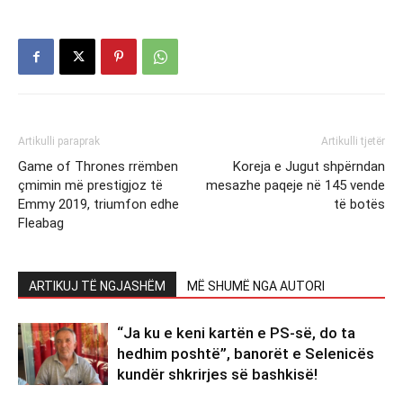
Artikulli paraprak
Artikulli tjetër
Game of Thrones rrëmben
Koreja e Jugut shpërndan
çmimin më prestigjoz të
mesazhe paqeje në 145 vende
Emmy 2019, triumfon edhe
të botës
Fleabag
ARTIKUJ TË NGJASHËM
MË SHUMË NGA AUTORI
“Ja ku e keni kartën e PS-së, do ta
hedhim poshtë”, banorët e Selenicës
kundër shkrirjes së bashkisë!