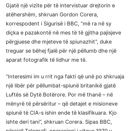
Gjatë një vizite për të intervistuar drejtorin e
atëhershëm, shkruan Gordon Corera,
korrespodent i Sigurisë i BBC, “më ra në sy
diçka e pazakontë në mes të të gjitha pajisjeve
përgjuese dhe mjeteve të spiunazhit”, duke
treguar se bëhej fjalë për një pëllumb dhe një
aparat fotografik të lidhur me të.
“Interesimi im u rrit nga fakti që unë po shkruaja
një libër për pëllumbat-spiunë britanikë gjatë
Luftës së Dytë Botërore. Por më thanë – në
mënyrë të përsëritur – që detajet e misioneve
spiunë të CIA-s ishin ende të klasifikuara. Kjo
ishte deri tani”, shkruan Corera. Sipas BBC,
përcjell Telegrafi, operacioni i viteve 1970 u