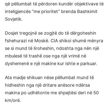
që pëllumbat të përdoren kundër objektivave të
inteligjencës “me prioritet” brenda Bashkimit
Sovjetik.
Dosjet tregojnë se zogjtë do të dërgoheshin
fshehurazi në Moskë. CIA shikoi shumë mënyra
se si mund të liroheshin, ndoshta nga nën një
mbulesë të trashë ose nga një vrimë në
dyshemenë e një makine kur ishte e parkuar.
Ata madje shikuan nëse pëllumbat mund të
hidheshin nga një dritare anësore ndërsa
makina po udhëtonte me shpejtësi deri në 50
km/orë.