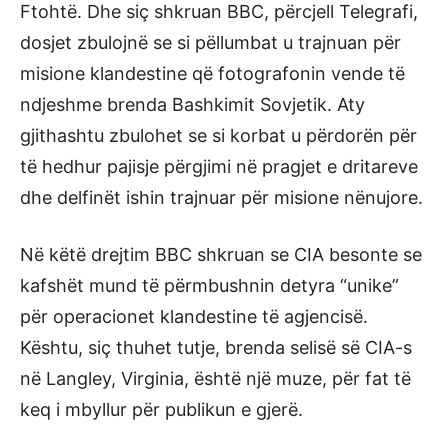
Ftohtë. Dhe siç shkruan BBC, përcjell Telegrafi,
dosjet zbulojnë se si pëllumbat u trajnuan për
misione klandestine që fotografonin vende të
ndjeshme brenda Bashkimit Sovjetik. Aty
gjithashtu zbulohet se si korbat u përdorën për
të hedhur pajisje përgjimi në pragjet e dritareve
dhe delfinët ishin trajnuar për misione nënujore.
Në këtë drejtim BBC shkruan se CIA besonte se
kafshët mund të përmbushnin detyra “unike”
për operacionet klandestine të agjencisë.
Kështu, siç thuhet tutje, brenda selisë së CIA-s
në Langley, Virginia, është një muze, për fat të
keq i mbyllur për publikun e gjerë.