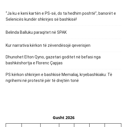
“Ja ku e keni kartën e PS-së, do ta hedhim poshtë”, banorët e
Selenicës kundër shkrirjes së bashkisë!
Belinda Balluku paraqitet në SPAK
Kur narrativa kërkon të zëvendësojë qeverisjen
Dhunohet Elton Qyno, gazetari goditet në befasi nga
bashkëshortja e Florenc Çapjas
PS kërkon shkrirjen e bashkisë Memaliaj, kryebashkiaku: Të
ngrihemi në protestë për të drejtën tonë
Gusht 2026