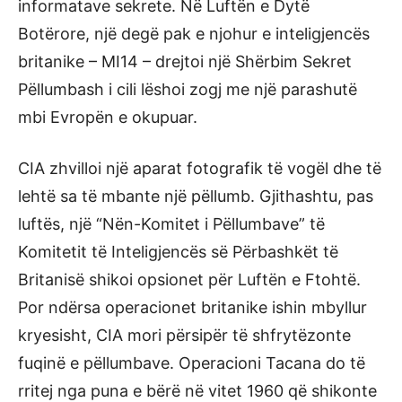
informatave sekrete. Në Luftën e Dytë
Botërore, një degë pak e njohur e inteligjencës
britanike – MI14 – drejtoi një Shërbim Sekret
Pëllumbash i cili lëshoi zogj me një parashutë
mbi Evropën e okupuar.
CIA zhvilloi një aparat fotografik të vogël dhe të
lehtë sa të mbante një pëllumb. Gjithashtu, pas
luftës, një “Nën-Komitet i Pëllumbave” të
Komitetit të Inteligjencës së Përbashkët të
Britanisë shikoi opsionet për Luftën e Ftohtë.
Por ndërsa operacionet britanike ishin mbyllur
kryesisht, CIA mori përsipër të shfrytëzonte
fuqinë e pëllumbave. Operacioni Tacana do të
rritej nga puna e bërë në vitet 1960 që shikonte