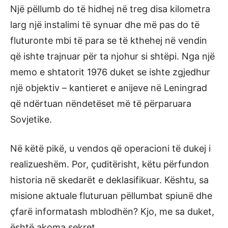
Një pëllumb do të hidhej në treg disa kilometra
larg një instalimi të synuar dhe më pas do të
fluturonte mbi të para se të kthehej në vendin
që ishte trajnuar për ta njohur si shtëpi. Nga një
memo e shtatorit 1976 duket se ishte zgjedhur
një objektiv – kantieret e anijeve në Leningrad
që ndërtuan nëndetëset më të përparuara
Sovjetike.
Në këtë pikë, u vendos që operacioni të dukej i
realizueshëm. Por, çuditërisht, këtu përfundon
historia në skedarët e deklasifikuar. Kështu, sa
misione aktuale fluturuan pëllumbat spiunë dhe
çfarë informatash mblodhën? Kjo, me sa duket,
është akoma sekret.