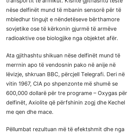
transportit të armikut. Kishte gjithashtu teste
nëse delfinët mund të mbanin sensorë për të
mbledhur tingujt e nëndetëseve bërthamore
sovjetike ose të kërkonin gjurmë të armëve
radioaktive ose biologjike nga objektet afër.
Ata gjithashtu shikuan nëse delfinët mund të
merrnin apo të vendosnin pako në anije në
lëvizje, shkruan BBC, përcjell Telegrafi. Deri në
vitin 1967, CIA po shpenzonte më shumë se
600,000 dollarë për tre programe – Oxygas për
delfinët, Axiolite që përfshinin zogj dhe Kechel
me qen dhe mace.
Pëllumbat rezultuan më të efektshmit dhe nga