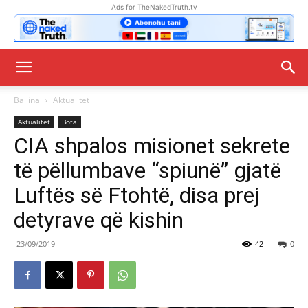
Ads for TheNakedTruth.tv
Ballina
Aktualitet
Aktualitet
Bota
CIA shpalos misionet sekrete
të pëllumbave “spiunë” gjatë
Luftës së Ftohtë, disa prej
detyrave që kishin
23/09/2019
42
0