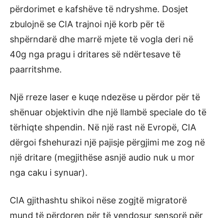
përdorimet e kafshëve të ndryshme. Dosjet
zbulojnë se CIA trajnoi një korb për të
shpërndarë dhe marrë mjete të vogla deri në
40g nga pragu i dritares së ndërtesave të
paarritshme.
Një rreze laser e kuqe ndezëse u përdor për të
shënuar objektivin dhe një llambë speciale do të
tërhiqte shpendin. Në një rast në Evropë, CIA
dërgoi fshehurazi një pajisje përgjimi me zog në
një dritare (megjithëse asnjë audio nuk u mor
nga caku i synuar).
CIA gjithashtu shikoi nëse zogjtë migratorë
mund të përdoren për të vendosur sensorë për