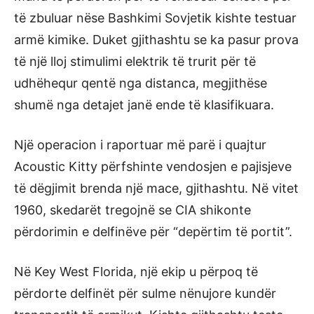
të zbuluar nëse Bashkimi Sovjetik kishte testuar
armë kimike. Duket gjithashtu se ka pasur prova
të një lloj stimulimi elektrik të trurit për të
udhëhequr qentë nga distanca, megjithëse
shumë nga detajet janë ende të klasifikuara.
Një operacion i raportuar më parë i quajtur
Acoustic Kitty përfshinte vendosjen e pajisjeve
të dëgjimit brenda një mace, gjithashtu. Në vitet
1960, skedarët tregojnë se CIA shikonte
përdorimin e delfinëve për “depërtim të portit”.
Në Key West Florida, një ekip u përpoq të
përdorte delfinët për sulme nënujore kundër