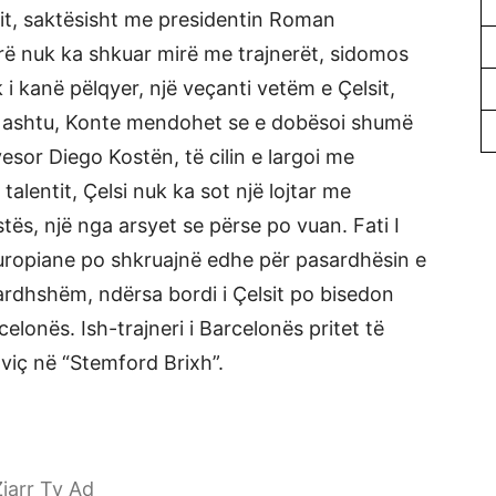
bit, saktësisht me presidentin Roman
rrë nuk ka shkuar mirë me trajnerët, sidomos
 i kanë pëlqyer, një veçanti vetëm e Çelsit,
 Po ashtu, Konte mendohet se e dobësoi shumë
esor Diego Kostën, të cilin e largoi me
alentit, Çelsi nuk ka sot një lojtar me
stës, një nga arsyet se përse po vuan. Fati I
europiane po shkruajnë edhe për pasardhësin e
i i ardhshëm, ndërsa bordi i Çelsit po bisedon
lonës. Ish-trajneri i Barcelonës pritet të
oviç në “Stemford Brixh”.
jarr Tv Ad