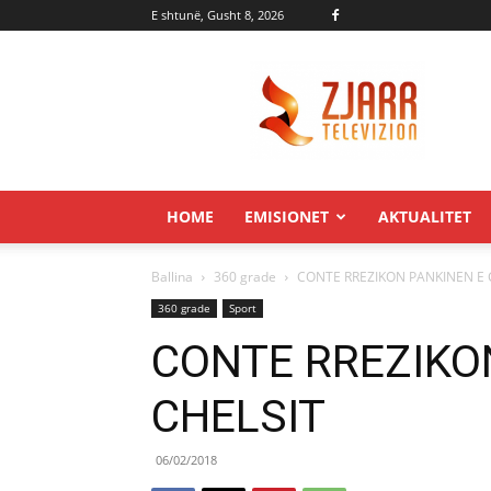
E shtunë, Gusht 8, 2026
Zjarr.tv
HOME
EMISIONET
AKTUALITET
Ballina
360 grade
CONTE RREZIKON PANKINEN E 
360 grade
Sport
CONTE RREZIKO
CHELSIT
06/02/2018