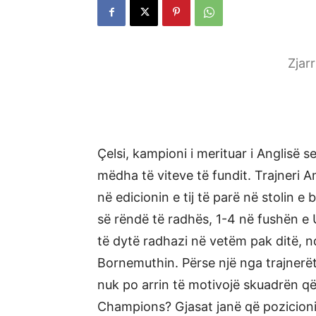
Zjar
Çelsi, kampioni i merituar i Anglisë s
mëdha të viteve të fundit. Trajneri A
në edicionin e tij të parë në stolin e
së rëndë të radhës, 1-4 në fushën e
të dytë radhazi në vetëm pak ditë, 
Bornemuthin. Përse një nga trajnerë
nuk po arrin të motivojë skuadrën që
Champions? Gjasat janë që pozicioni 