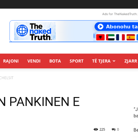
Ads for TheNakedTruth.
RAJONI
VENDI
BOTA
SPORT
TË TJERA
ZJARR 
CHELSIT
N PANKINEN E
“J
ba
225
0
Be