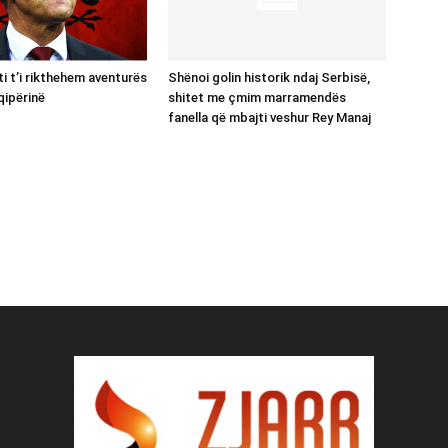
ti t’i rikthehem aventurës
Shënoi golin historik ndaj Serbisë,
ipërinë
shitet me çmim marramendës
fanella që mbajti veshur Rey Manaj