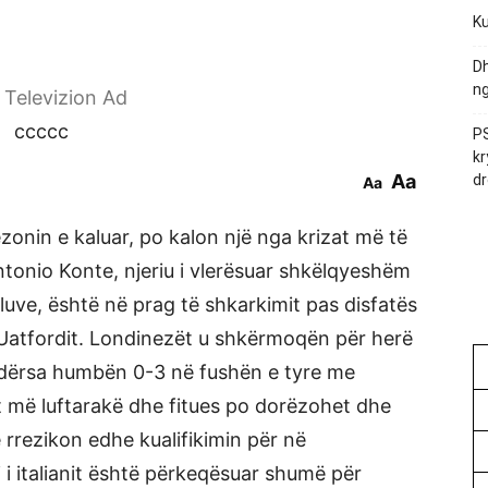
Ku
Dh
ng
r Televizion Ad
ccccc
PS
kr
Aa
dr
Aa
ezonin e kaluar, po kalon një nga krizat më të
ntonio Konte, njeriu i vlerësuar shkëlqyeshëm
 bluve, është në prag të shkarkimit pas disfatës
 Uatfordit. Londinezët u shkërmoqën për herë
ndërsa humbën 0-3 në fushën e tyre me
t më luftarakë dhe fitues po dorëzohet dhe
 rrezikon edhe kualifikimin për në
i italianit është përkeqësuar shumë për