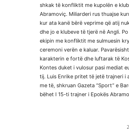
shkak të konfliktit me kupolën e klu
Abramoviç. Miliarderi rus thuajse ku
kur ata kanë bërë veprime që atij nuk
dhe jo e klubeve të tjerë në Angli.
ekipin me konfliktit me sulmuesin kry
ceremoni verën e kaluar. Pavarësisht t
karakterin e fortë dhe luftarak të Ko
Kontes duket i vulosur pasi mediat 
tij. Luis Enrike pritet të jetë trajner
me të, shkruan Gazeta “Sport” e Barce
bëhet I 15-ti trajner i Epokës Abram
Z