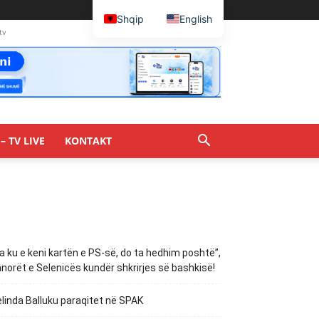
Shqip
English
tv
– TV LIVE
KONTAKT
a ku e keni kartën e PS-së, do ta hedhim poshtë”,
norët e Selenicës kundër shkrirjes së bashkisë!
linda Balluku paraqitet në SPAK