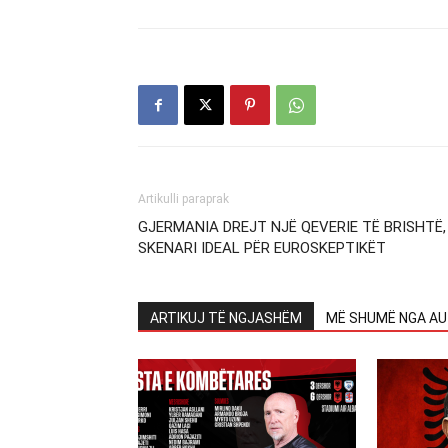
Artikulli paraprak
GJERMANIA DREJT NJË QEVERIE TË BRISHTË,
SKENARI IDEAL PËR EUROSKEPTIKËT
ARTIKUJ TË NGJASHËM
MË SHUMË NGA AU