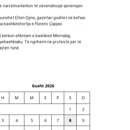
r narrativa kërkon të zëvendësojë qeverisjen
unohet Elton Qyno, gazetari goditet në befasi
a bashkëshortja e Florenc Çapjas
 kërkon shkrirjen e bashkisë Memaliaj,
yebashkiaku: Të ngrihemi në protestë për të
ejtën tonë
Gusht 2026
H
M
M
E
P
S
D
1
2
3
4
5
6
7
8
9