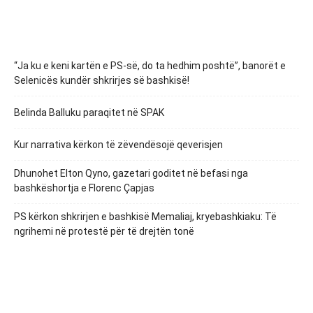
“Ja ku e keni kartën e PS-së, do ta hedhim poshtë”, banorët e
Selenicës kundër shkrirjes së bashkisë!
Belinda Balluku paraqitet në SPAK
Kur narrativa kërkon të zëvendësojë qeverisjen
Dhunohet Elton Qyno, gazetari goditet në befasi nga
bashkëshortja e Florenc Çapjas
PS kërkon shkrirjen e bashkisë Memaliaj, kryebashkiaku: Të
ngrihemi në protestë për të drejtën tonë