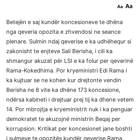
Aa
Aa
Betejën e saj kundër koncesioneve te dhëna
nga qeveria opozita e zhvendosi ne seance
plenare. Sulmin ndaj qeverise e ka udhëhequr si
zakonisht te enjteve Sali Berisha, i cili ka
shmangur akuzat për LSI e ka folur per qeverinë
Rama-Kokedhima. Por kryeministri Edi Rama i
ka kujtuar se ne kohen kur drejtonte vendin
Berisha ne 8 vite ka dhëne 173 koncesione,
ndërsa kabineti i drejtuar prej tij ka dhene vetem
14. Por mbrojtja e kryeministrit nuk i ka penguar
demokratet te akuzojnë ministrin Beqaj per
korrupsion. Kritikat per koncesionet jane boshti
i sulmeve te opozitës kundër qeverise Rama,