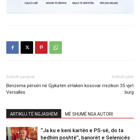
Artikulli paraprak
Artikulli tjetër
Benzema përsëri në Gjykatën e
Hakeri kosovar rrezikon 35 vjet
Versalles
burg
ARTIKUJ TË NGJASHËM
MË SHUMË NGA AUTORI
“Ja ku e keni kartën e PS-së, do ta
hedhim poshtë”, banorët e Selenicës