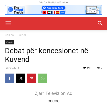
Ads for TheNakedTruth.tv
Ballina
Vendi
Vendi
Debat për koncesionet në
Kuvend
28/01/2016
941
0
Zjarr Televizion Ad
ccccc