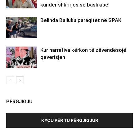
kundër shkrirjes së bashkisë!
Belinda Balluku paraqitet në SPAK
Kur narrativa kërkon të zëvendësojë
qeverisjen
PËRGJIGJU
KYÇU PËR TU PËRGJIGJUR