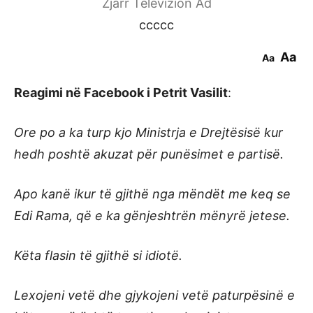
Zjarr Televizion Ad
ccccc
Aa
Aa
Reagimi në Facebook i Petrit Vasilit
:
Ore po a ka turp kjo Ministrja e Drejtësisë kur
hedh poshtë akuzat për punësimet e partisë.
Apo kanë ikur të gjithë nga mëndët me keq se
Edi Rama, që e ka gënjeshtrën mënyrë jetese.
Këta flasin të gjithë si idiotë.
Lexojeni vetë dhe gjykojeni vetë paturpësinë e