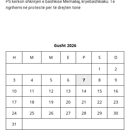
PS kërkon shkrirjen e bashkisë Memaliaj, kryebashkiaku: Të
ngrihemi në protestë për të drejtën tonë
Gusht 2026
H
M
M
E
P
S
D
1
2
3
4
5
6
7
8
9
10
11
12
13
14
15
16
17
18
19
20
21
22
23
24
25
26
27
28
29
30
31