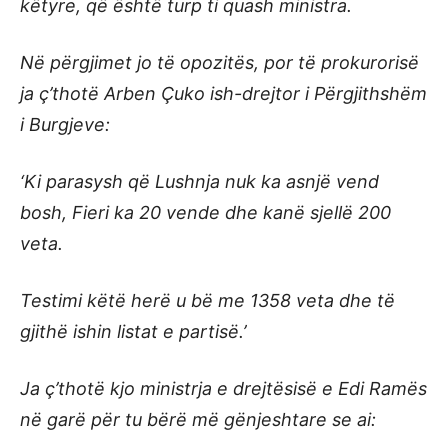
këtyre, që është turp ti quash ministra.
Në përgjimet jo të opozitës, por të prokurorisë
ja ç’thotë Arben Çuko ish-drejtor i Përgjithshëm
i Burgjeve:
‘Ki parasysh që Lushnja nuk ka asnjë vend
bosh, Fieri ka 20 vende dhe kanë sjellë 200
veta.
Testimi këtë herë u bë me 1358 veta dhe të
gjithë ishin listat e partisë.’
Ja ç’thotë kjo ministrja e drejtësisë e Edi Ramës
në garë për tu bërë më gënjeshtare se ai: