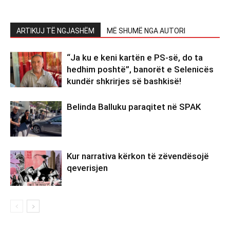
ARTIKUJ TË NGJASHËM
MË SHUMË NGA AUTORI
“Ja ku e keni kartën e PS-së, do ta
hedhim poshtë”, banorët e Selenicës
kundër shkrirjes së bashkisë!
Belinda Balluku paraqitet në SPAK
Kur narrativa kërkon të zëvendësojë
qeverisjen