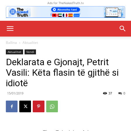
Ads for TheNakedTruth.tv
Ballina
Aktualitet
Aktualitet
Vendi
Deklarata e Gjonajt, Petrit
Vasili: Këta flasin të gjithë si
idiotë
15/01/2019
37
0