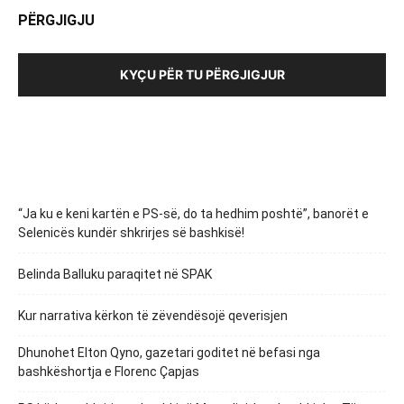
PËRGJIGJU
KYÇU PËR TU PËRGJIGJUR
“Ja ku e keni kartën e PS-së, do ta hedhim poshtë”, banorët e
Selenicës kundër shkrirjes së bashkisë!
Belinda Balluku paraqitet në SPAK
Kur narrativa kërkon të zëvendësojë qeverisjen
Dhunohet Elton Qyno, gazetari goditet në befasi nga
bashkëshortja e Florenc Çapjas