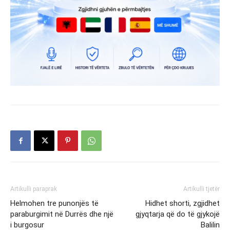
Artikulli paraprak
Artikulli tjetër
Helmohen tre punonjës të
Hidhet shorti, zgjidhet
paraburgimit në Durrës dhe një
gjyqtarja që do të gjykojë
i burgosur
Balilin