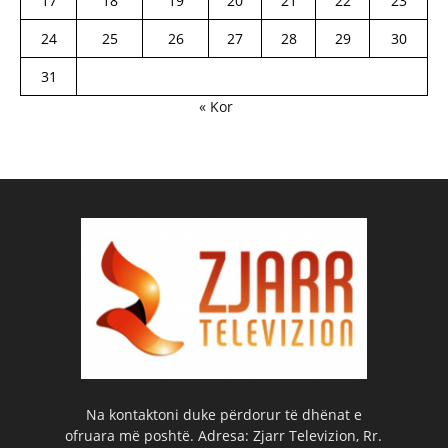
17
18
19
20
21
22
23
24
25
26
27
28
29
30
31
« Kor
Na kontaktoni duke përdorur të dhënat e
ofruara më poshtë. Adresa: Zjarr Televizion, Rr.