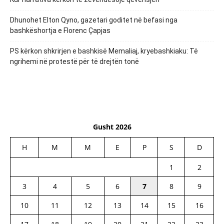
Dhunohet Elton Qyno, gazetari goditet në befasi nga
bashkëshortja e Florenc Çapjas
PS kërkon shkrirjen e bashkisë Memaliaj, kryebashkiaku: Të
ngrihemi në protestë për të drejtën tonë
Gusht 2026
H
M
M
E
P
S
D
1
2
3
4
5
6
7
8
9
10
11
12
13
14
15
16