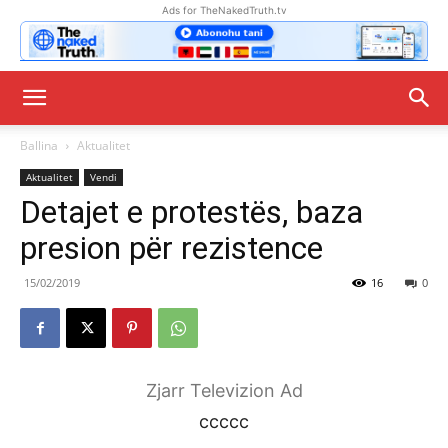
Ads for TheNakedTruth.tv
Ballina
Aktualitet
Aktualitet
Vendi
Detajet e protestës, baza
presion për rezistence
15/02/2019
16
0
Zjarr Televizion Ad
ccccc