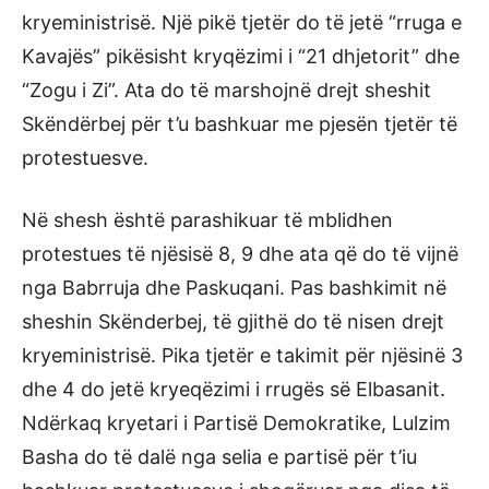
kryeministrisë. Një pikë tjetër do të jetë “rruga e
Kavajës” pikësisht kryqëzimi i “21 dhjetorit” dhe
“Zogu i Zi”. Ata do të marshojnë drejt sheshit
Skëndërbej për t’u bashkuar me pjesën tjetër të
protestuesve.
Në shesh është parashikuar të mblidhen
protestues të njësisë 8, 9 dhe ata që do të vijnë
nga Babrruja dhe Paskuqani. Pas bashkimit në
sheshin Skënderbej, të gjithë do të nisen drejt
kryeministrisë. Pika tjetër e takimit për njësinë 3
dhe 4 do jetë kryeqëzimi i rrugës së Elbasanit.
Ndërkaq kryetari i Partisë Demokratike, Lulzim
Basha do të dalë nga selia e partisë për t’iu