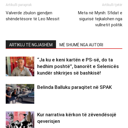
Artikulli paraprak
Artikulli tjetër
Valverde zbulon gjendjen
Meta në Mynih: Sfidat e
shëndetësore të Leo Messit
sigurisë tejkalohen nga
vullnetit politik
ARTIKUJ TË NGJASHËM
MË SHUMË NGA AUTORI
“Ja ku e keni kartën e PS-së, do ta
hedhim poshtë”, banorët e Selenicës
kundër shkrirjes së bashkisë!
Belinda Balluku paraqitet në SPAK
Kur narrativa kërkon të zëvendësojë
qeverisjen