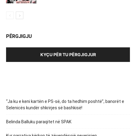
PËRGJIGJU
KYÇU PËR TU PËRGJIGJUR
“Ja ku e keni kartën e PS-së, do ta hedhim poshtë”, banorët e
Selenicës kundër shkrirjes së bashkisë!
Belinda Balluku paraqitet në SPAK
Kur narrativa kërkon të zëvendësojë qeverisjen