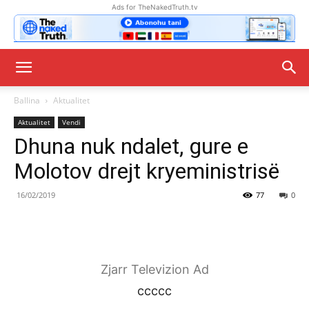
Ads for TheNakedTruth.tv
Ballina
Aktualitet
Aktualitet
Vendi
Dhuna nuk ndalet, gure e
Molotov drejt kryeministrisë
16/02/2019
77
0
Zjarr Televizion Ad
ccccc