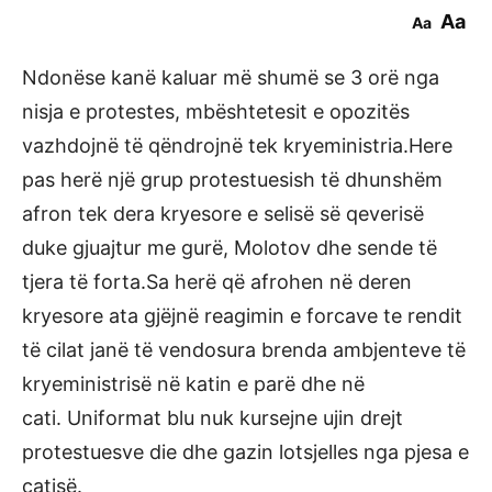
Aa
Aa
Ndonëse kanë kaluar më shumë se 3 orë nga
nisja e protestes, mbështetesit e opozitës
vazhdojnë të qëndrojnë tek kryeministria.Here
pas herë një grup protestuesish të dhunshëm
afron tek dera kryesore e selisë së qeverisë
duke gjuajtur me gurë, Molotov dhe sende të
tjera të forta.Sa herë që afrohen në deren
kryesore ata gjëjnë reagimin e forcave te rendit
të cilat janë të vendosura brenda ambjenteve të
kryeministrisë në katin e parë dhe në
cati. Uniformat blu nuk kursejne ujin drejt
protestuesve die dhe gazin lotsjelles nga pjesa e
catisë.