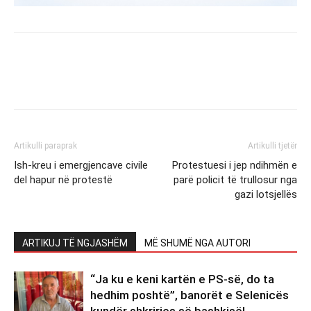
Artikulli paraprak
Artikulli tjetër
Ish-kreu i emergjencave civile
Protestuesi i jep ndihmën e
del hapur në protestë
parë policit të trullosur nga
gazi lotsjellës
ARTIKUJ TË NGJASHËM
MË SHUMË NGA AUTORI
“Ja ku e keni kartën e PS-së, do ta
hedhim poshtë”, banorët e Selenicës
kundër shkrirjes së bashkisë!