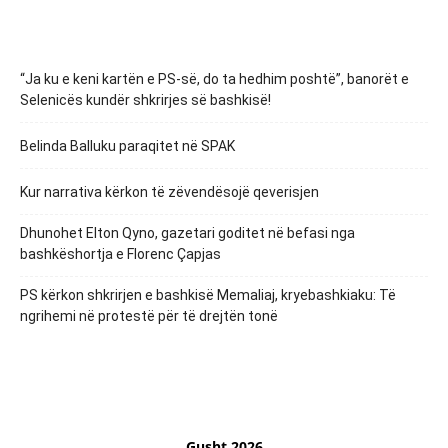
“Ja ku e keni kartën e PS-së, do ta hedhim poshtë”, banorët e
Selenicës kundër shkrirjes së bashkisë!
Belinda Balluku paraqitet në SPAK
Kur narrativa kërkon të zëvendësojë qeverisjen
Dhunohet Elton Qyno, gazetari goditet në befasi nga
bashkëshortja e Florenc Çapjas
PS kërkon shkrirjen e bashkisë Memaliaj, kryebashkiaku: Të
ngrihemi në protestë për të drejtën tonë
Gusht 2026