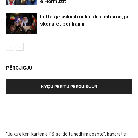
e Hormuzit
Lufta që askush nuk e di si mbaron, ja
skenarët për Iranin
PËRGJIGJU
KYÇU PËR TU PËRGJIGJUR
“Ja ku e keni kartën e PS-së, do ta hedhim poshtë”, banorët e