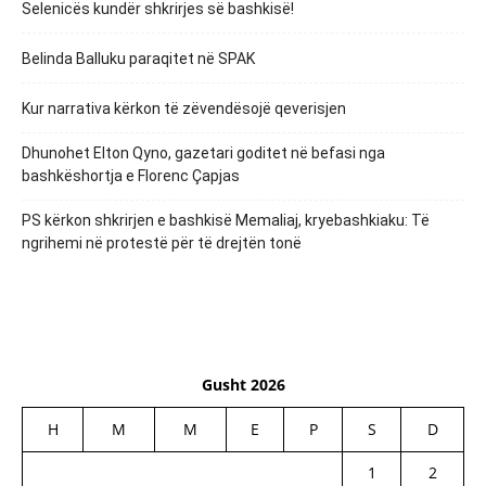
Selenicës kundër shkrirjes së bashkisë!
Belinda Balluku paraqitet në SPAK
Kur narrativa kërkon të zëvendësojë qeverisjen
Dhunohet Elton Qyno, gazetari goditet në befasi nga
bashkëshortja e Florenc Çapjas
PS kërkon shkrirjen e bashkisë Memaliaj, kryebashkiaku: Të
ngrihemi në protestë për të drejtën tonë
Gusht 2026
H
M
M
E
P
S
D
1
2