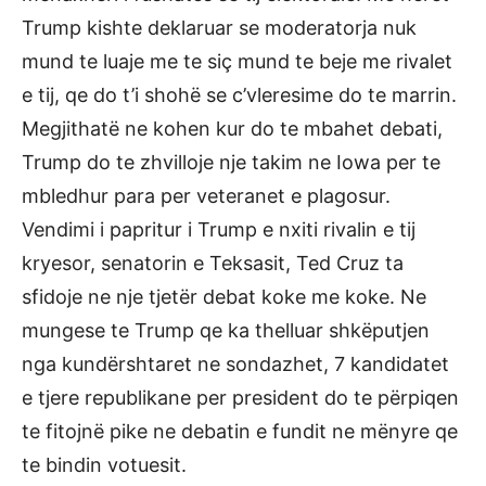
Trump kishte deklaruar se moderatorja nuk
mund te luaje me te siç mund te beje me rivalet
e tij, qe do t’i shohë se c’vleresime do te marrin.
Megjithatë ne kohen kur do te mbahet debati,
Trump do te zhvilloje nje takim ne Iowa per te
mbledhur para per veteranet e plagosur.
Vendimi i papritur i Trump e nxiti rivalin e tij
kryesor, senatorin e Teksasit, Ted Cruz ta
sfidoje ne nje tjetër debat koke me koke. Ne
mungese te Trump qe ka thelluar shkëputjen
nga kundërshtaret ne sondazhet, 7 kandidatet
e tjere republikane per president do te përpiqen
te fitojnë pike ne debatin e fundit ne mënyre qe
te bindin votuesit.