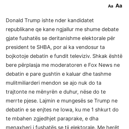
Aa
Aa
Donald Trump ishte nder kandidatet
republikane qe kane ngjallur me shume debate
gjate fushatës se deritanishme elektorale për
president te SHBA, por ai ka vendosur ta
bojkotoje debatin e fundit televiziv. Shkak është
bere përplasja me moderatoren e Fox News ne
debatin e pare gushtin e kaluar dhe tashme
mulitmiliarderi mendon se ajo nuk do ta
trajtonte ne mënyrën e duhur, nëse do te
merrte pjese. Lajmin e mungesës se Trump ne
debatin e se enjtes ne Iowa, ku me 1 shkurt do
te mbahen zgjedhjet paraprake, e dha
menaxheri i fushatës se tij elektorale. Me herët