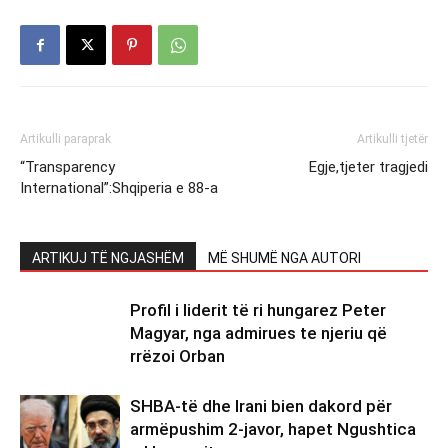
Artikulli paraprak
Artikulli tjetër
“Transparency
Egje,tjeter tragjedi
International”:Shqiperia e 88-a
ARTIKUJ TË NGJASHËM
MË SHUMË NGA AUTORI
Profil i liderit të ri hungarez Peter
Magyar, nga admirues te njeriu që
rrëzoi Orban
SHBA-të dhe Irani bien dakord për
armëpushim 2-javor, hapet Ngushtica