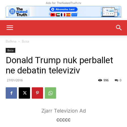
Ads for TheNakedTruth.tv
Ballina
Bota
Bota
Donald Trump nuk perballet
ne debatin televiziv
27/01/2016
996
0
Zjarr Televizion Ad
ccccc