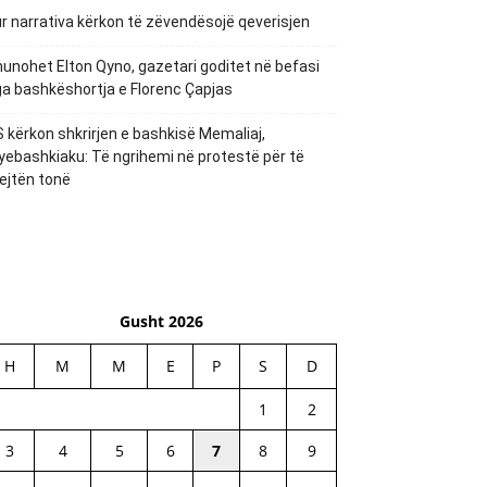
r narrativa kërkon të zëvendësojë qeverisjen
unohet Elton Qyno, gazetari goditet në befasi
a bashkëshortja e Florenc Çapjas
 kërkon shkrirjen e bashkisë Memaliaj,
yebashkiaku: Të ngrihemi në protestë për të
ejtën tonë
Gusht 2026
H
M
M
E
P
S
D
1
2
3
4
5
6
7
8
9