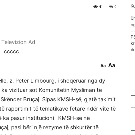
Ku
41
0
Dh
ng
PS
r Televizion Ad
kr
dr
ccccc
Aa
Aa
lle, z. Peter Limbourg, i shoqëruar nga dy
e ka vizituar sot Komunitetin Mysliman të
n Skënder Bruçaj. Sipas KMSH-së, gjatë takimit
ë raportimit të tematikave fetare ndër vite të
ë ka pasur institucioni i KMSH-së në
ruçaj, pasi bëri një rezyme të shkurtër të