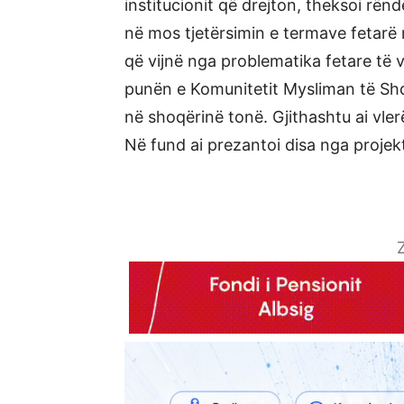
institucionit që drejton, theksoi rë
në mos tjetërsimin e termave fetarë
që vijnë nga problematika fetare të 
punën e Komunitetit Mysliman të Shqi
në shoqërinë tonë. Gjithashtu ai vler
Në fund ai prezantoi disa nga projekt
Z