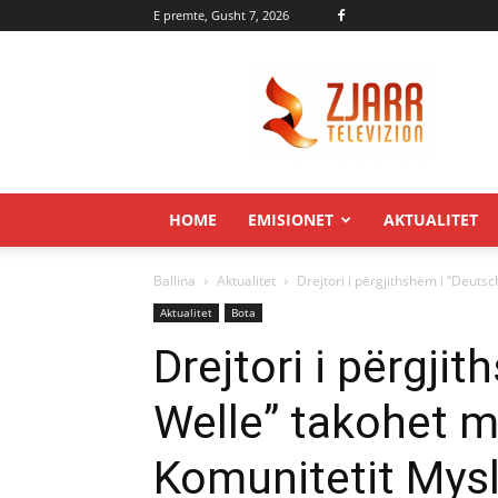
E premte, Gusht 7, 2026
Zjarr.tv
HOME
EMISIONET
AKTUALITET
Ballina
Aktualitet
Drejtori i përgjithshëm i “Deut
Aktualitet
Bota
Drejtori i përgji
Welle” takohet m
Komunitetit Mys