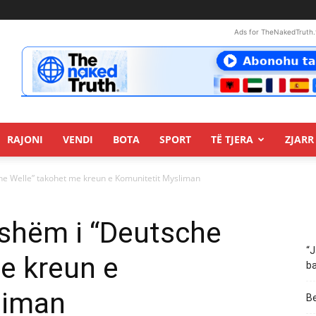
Ads for TheNakedTruth.
RAJONI
VENDI
BOTA
SPORT
TË TJERA
ZJARR 
sche Welle” takohet me kreun e Komunitetit Mysliman
thshëm i “Deutsche
“J
e kreun e
ba
liman
Be