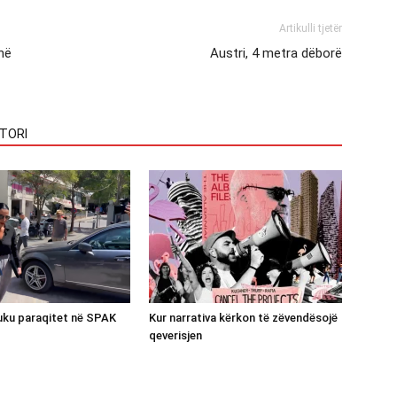
Artikulli tjetër
jnë
Austri, 4 metra dëborë
TORI
luku paraqitet në SPAK
Kur narrativa kërkon të zëvendësojë
qeverisjen