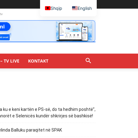
Shqip
English
tv
– TV LIVE
KONTAKT
a ku e keni kartën e PS-së, do ta hedhim poshtë”,
norët e Selenicës kundër shkrirjes së bashkisë!
linda Balluku paraqitet në SPAK