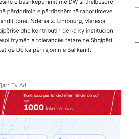
ndësinë e bashkëpunimit me DW si thelbësore
 në përdorimin e përditshëm të raportimeve
vendit tonë. Ndërsa z. Limbourg, vlerësoi
përisë dhe kontributin që ka ky institucion
ësoi frymën e tolerancës fetare në Shqipëri.
et që DË ka për rajonin e Ballkanit.
jarr Tv Ad