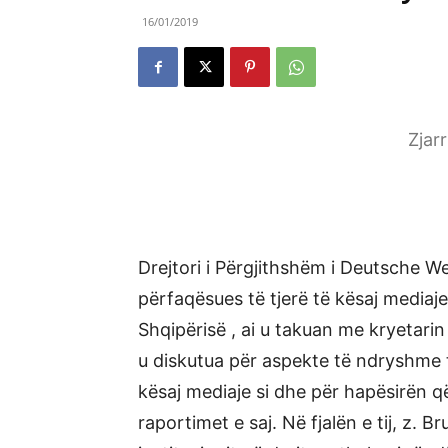
16/01/2019
Zjar
Drejtori i Përgjithshëm i Deutsche We
përfaqësues të tjerë të kësaj mediaj
Shqipërisë , ai u takuan me kryetari
u diskutua për aspekte të ndryshme t
kësaj mediaje si dhe për hapësirën q
raportimet e saj. Në fjalën e tij, z. B