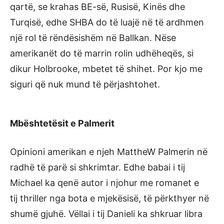
qartë, se krahas BE-së, Rusisë, Kinës dhe
Turqisë, edhe SHBA do të luajë në të ardhmen
një rol të rëndësishëm në Ballkan. Nëse
amerikanët do të marrin rolin udhëheqës, si
dikur Holbrooke, mbetet të shihet. Por kjo me
siguri që nuk mund të përjashtohet.
Mbështetësit e Palmerit
Opinioni amerikan e njeh MattheW Palmerin në
radhë të parë si shkrimtar. Edhe babai i tij
Michael ka qenë autor i njohur me romanet e
tij thriller nga bota e mjekësisë, të përkthyer në
shumë gjuhë. Vëllai i tij Danieli ka shkruar libra