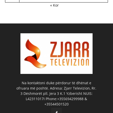
« Kor
Na kontaktoni duke përdorur të dhënat e
ofruara më poshtë. Adresa: Zjarr Televizion, Rr.
3 Dëshmorët pll. Jera 3 K.1 Yzberisht NUIS:
L42311017I Phone:+355694299988 &
+35544501520