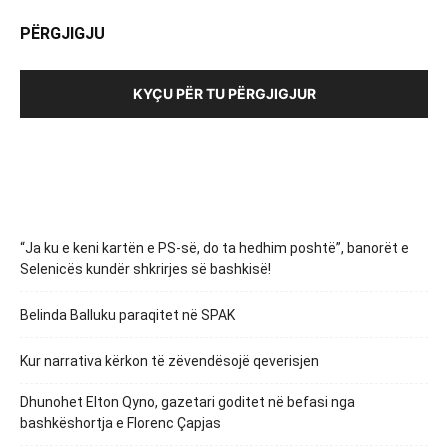
PËRGJIGJU
KYÇU PËR TU PËRGJIGJUR
“Ja ku e keni kartën e PS-së, do ta hedhim poshtë”, banorët e
Selenicës kundër shkrirjes së bashkisë!
Belinda Balluku paraqitet në SPAK
Kur narrativa kërkon të zëvendësojë qeverisjen
Dhunohet Elton Qyno, gazetari goditet në befasi nga
bashkëshortja e Florenc Çapjas