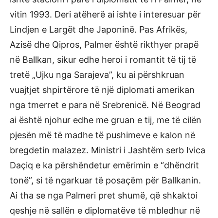
vitin 1993. Deri atëherë ai ishte i interesuar për
Lindjen e Largët dhe Japoninë. Pas Afrikës,
Azisë dhe Qipros, Palmer është rikthyer prapë
në Ballkan, sikur edhe heroi i romantit të tij të
tretë „Ujku nga Sarajeva”, ku ai përshkruan
vuajtjet shpirtërore të një diplomati amerikan
nga tmerret e para në Srebrenicë. Në Beograd
ai është njohur edhe me gruan e tij, me të cilën
pjesën më të madhe të pushimeve e kalon në
bregdetin malazez. Ministri i Jashtëm serb Ivica
Daçiq e ka përshëndetur emërimin e “dhëndrit
tonë”, si të ngarkuar të posaçëm për Ballkanin.
Ai tha se nga Palmeri pret shumë, që shkaktoi
qeshje në sallën e diplomatëve të mbledhur në