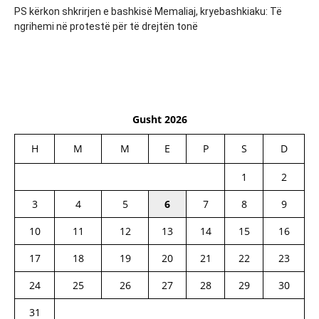
PS kërkon shkrirjen e bashkisë Memaliaj, kryebashkiaku: Të
ngrihemi në protestë për të drejtën tonë
Gusht 2026
H
M
M
E
P
S
D
1
2
3
4
5
6
7
8
9
10
11
12
13
14
15
16
17
18
19
20
21
22
23
24
25
26
27
28
29
30
31