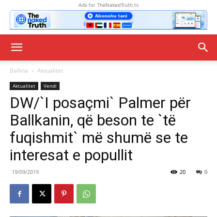
Ads for TheNakedTruth.tv
Ballina
Aktualitet
Aktualitet
Vendi
DW/`I posaçmi` Palmer për
Ballkanin, që beson te `të
fuqishmit` më shumë se te
interesat e popullit
19/09/2019
20
0