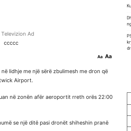
Ku
Dh
ng
r Televizion Ad
PS
ccccc
kr
dr
Aa
Aa
r në lidhje me një sërë zbulimesh me dron që
wick Airport.
tuan në zonën afër aeroportit rreth orës 22:00
umë se një ditë pasi dronët shiheshin pranë