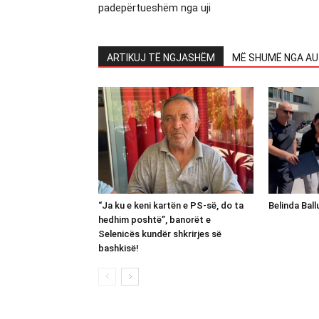
padepërtueshëm nga uji
ARTIKUJ TË NGJASHËM
MË SHUMË NGA AU
“Ja ku e keni kartën e PS-së, do ta
Belinda Bal
hedhim poshtë”, banorët e
Selenicës kundër shkrirjes së
bashkisë!