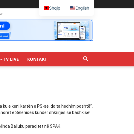
Shqip
English
tv
– TV LIVE
KONTAKT
a ku e keni kartën e PS-së, do ta hedhim poshtë”,
norët e Selenicës kundër shkrirjes së bashkisë!
linda Balluku paraqitet në SPAK