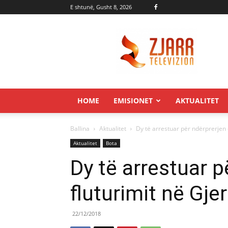
E shtunë, Gusht 8, 2026
Zjarr.tv
HOME
EMISIONET
AKTUALITET
Ballina
Aktualitet
Dy të arrestuar për ndërprerjen 
Aktualitet
Bota
Dy të arrestuar p
fluturimit në Gje
22/12/2018