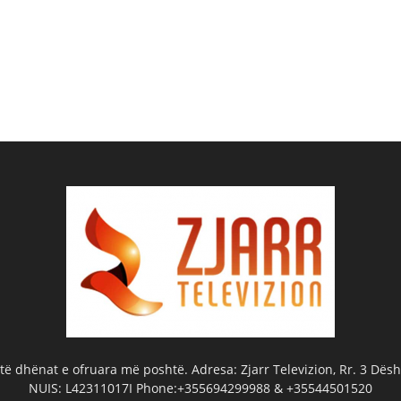
ë dhënat e ofruara më poshtë. Adresa: Zjarr Televizion, Rr. 3 Dëshm
NUIS: L42311017I Phone:+355694299988 & +35544501520