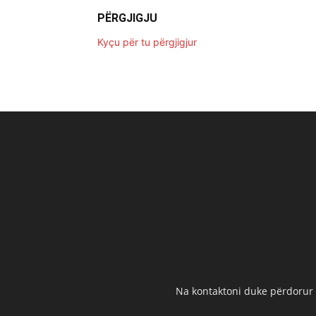
PËRGJIGJU
Kyçu për tu përgjigjur
Na kontaktoni duke përdorur t