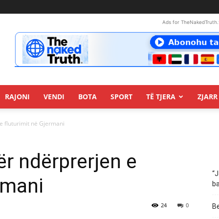
Ads for TheNakedTruth.
RAJONI
VENDI
BOTA
SPORT
TË TJERA
ZJARR 
e fluturimit në Gjermani
ër ndërprerjen e
“J
rmani
ba
24
0
Be