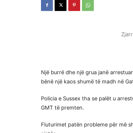
Zjar
Një burrë dhe një grua janë arrestua
bënë një kaos shumë të madh në Gat
Policia e Sussex tha se palët u arres
GMT të premten.
Fluturimet patën probleme për më sh