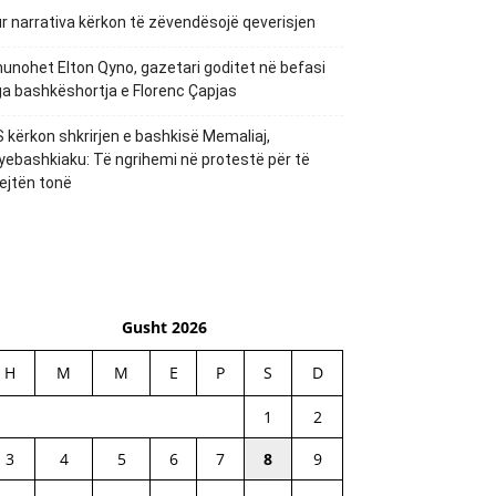
r narrativa kërkon të zëvendësojë qeverisjen
unohet Elton Qyno, gazetari goditet në befasi
a bashkëshortja e Florenc Çapjas
 kërkon shkrirjen e bashkisë Memaliaj,
yebashkiaku: Të ngrihemi në protestë për të
ejtën tonë
Gusht 2026
H
M
M
E
P
S
D
1
2
3
4
5
6
7
8
9