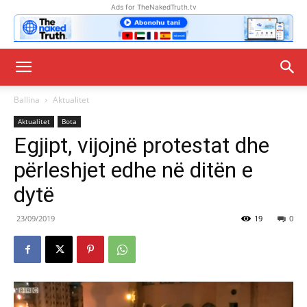
Ads for TheNakedTruth.tv
Ballina
Aktualitet
Aktualitet
Bota
Egjipt, vijojnë protestat dhe
përleshjet edhe në ditën e
dytë
23/09/2019
19
0