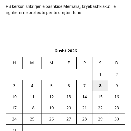
PS kërkon shkrirjen e bashkisë Memaliaj, kryebashkiaku: Të
ngrihemi në protestë për të drejtën tonë
Gusht 2026
H
M
M
E
P
S
D
1
2
3
4
5
6
7
8
9
10
11
12
13
14
15
16
17
18
19
20
21
22
23
24
25
26
27
28
29
30
31