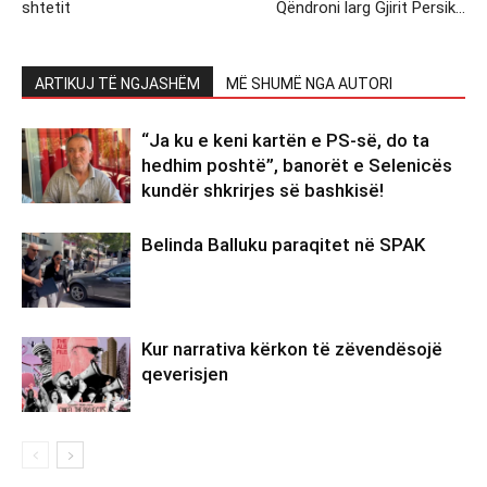
shtetit
Qëndroni larg Gjirit Persik…
ARTIKUJ TË NGJASHËM
MË SHUMË NGA AUTORI
“Ja ku e keni kartën e PS-së, do ta
hedhim poshtë”, banorët e Selenicës
kundër shkrirjes së bashkisë!
Belinda Balluku paraqitet në SPAK
Kur narrativa kërkon të zëvendësojë
qeverisjen