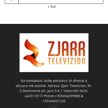
« Kor
Na kontaktoni duke përdorur të dhënat e
ofruara më poshtë. Adresa: Zjarr Televizion, Rr.
3 Dëshmorët pll. Jera 3 K.1 Yzberisht NUIS:
L42311017I Phone:+355694299988 &
+35544501520