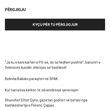
PËRGJIGJU
KYÇU PËR TU PËRGJIGJUR
“Ja ku e keni kartën e PS-së, do ta hedhim poshtë”, banorët e
Selenicës kundër shkrirjes së bashkisë!
Belinda Balluku paraqitet në SPAK
Kur narrativa kërkon të zëvendësojë qeverisjen
Dhunohet Elton Qyno, gazetari goditet në befasi nga
bashkëshortja e Florenc Çapjas