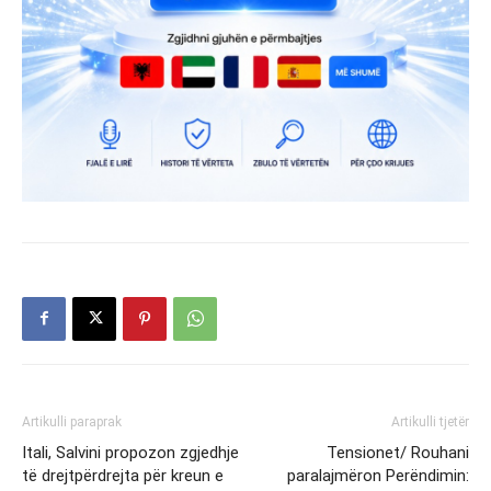
Artikulli paraprak
Artikulli tjetër
Itali, Salvini propozon zgjedhje
Tensionet/ Rouhani
të drejtpërdrejta për kreun e
paralajmëron Perëndimin: