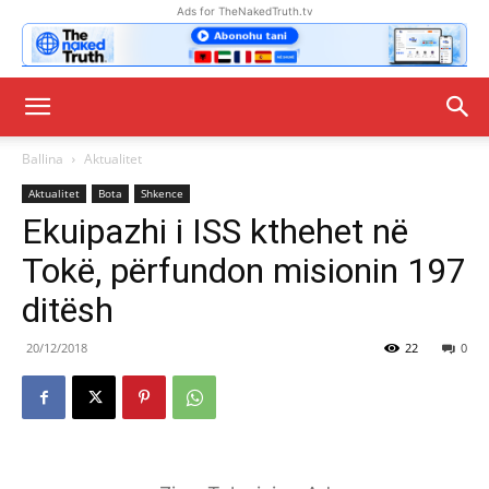
Ads for TheNakedTruth.tv
Ballina
Aktualitet
Aktualitet
Bota
Shkence
Ekuipazhi i ISS kthehet në
Tokë, përfundon misionin 197
ditësh
20/12/2018
22
0