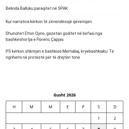
Belinda Balluku paraqitet në SPAK
Kur narrativa kërkon të zëvendësojë qeverisjen
Dhunohet Elton Qyno, gazetari goditet në befasi nga
bashkëshortja e Florenc Çapjas
PS kërkon shkrirjen e bashkisë Memaliaj, kryebashkiaku: Të
ngrihemi në protestë për të drejtën tonë
Gusht 2026
H
M
M
E
P
S
D
1
2