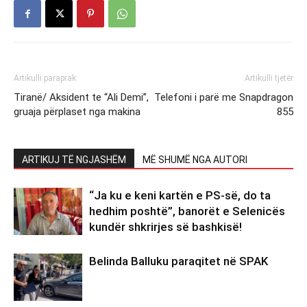
Artikulli paraprak
Artikulli tjetër
Tiranë/ Aksident te “Ali Demi”,
Telefoni i parë me Snapdragon
gruaja përplaset nga makina
855
ARTIKUJ TË NGJASHËM
MË SHUMË NGA AUTORI
“Ja ku e keni kartën e PS-së, do ta
hedhim poshtë”, banorët e Selenicës
kundër shkrirjes së bashkisë!
Belinda Balluku paraqitet në SPAK