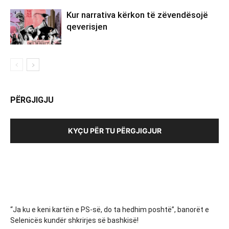
Kur narrativa kërkon të zëvendësojë
qeverisjen
PËRGJIGJU
KYÇU PËR TU PËRGJIGJUR
“Ja ku e keni kartën e PS-së, do ta hedhim poshtë”, banorët e
Selenicës kundër shkrirjes së bashkisë!