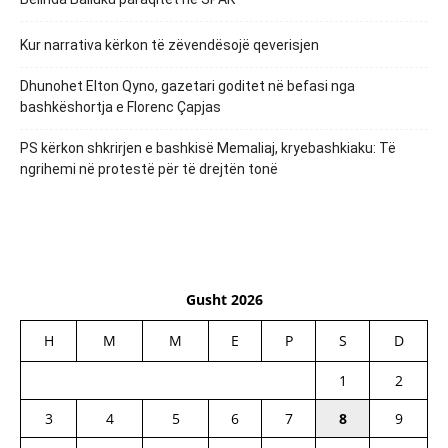
Kur narrativa kërkon të zëvendësojë qeverisjen
Dhunohet Elton Qyno, gazetari goditet në befasi nga
bashkëshortja e Florenc Çapjas
PS kërkon shkrirjen e bashkisë Memaliaj, kryebashkiaku: Të
ngrihemi në protestë për të drejtën tonë
Gusht 2026
H
M
M
E
P
S
D
1
2
3
4
5
6
7
8
9