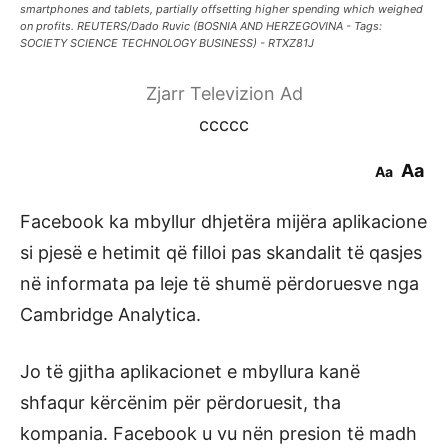
smartphones and tablets, partially offsetting higher spending which weighed
on profits. REUTERS/Dado Ruvic (BOSNIA AND HERZEGOVINA - Tags:
SOCIETY SCIENCE TECHNOLOGY BUSINESS) - RTXZ81J
Zjarr Televizion Ad
ccccc
Aa
Aa
Facebook ka mbyllur dhjetëra mijëra aplikacione
si pjesë e hetimit që filloi pas skandalit të qasjes
në informata pa leje të shumë përdoruesve nga
Cambridge Analytica.
Jo të gjitha aplikacionet e mbyllura kanë
shfaqur kërcënim për përdoruesit, tha
kompania. Facebook u vu nën presion të madh