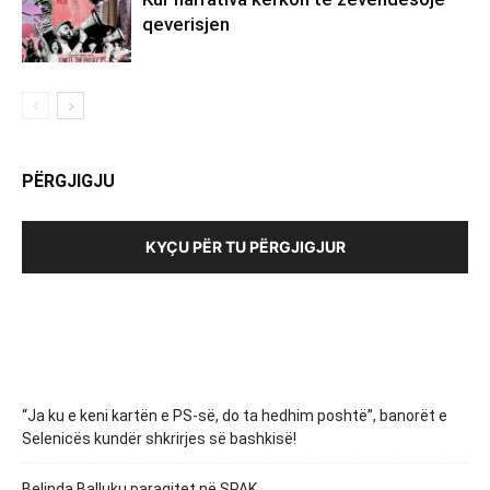
qeverisjen
PËRGJIGJU
KYÇU PËR TU PËRGJIGJUR
“Ja ku e keni kartën e PS-së, do ta hedhim poshtë”, banorët e
Selenicës kundër shkrirjes së bashkisë!
Belinda Balluku paraqitet në SPAK