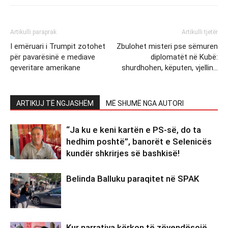
Artikulli paraprak
Artikulli tjetër
I emëruari i Trumpit zotohet
Zbulohet misteri pse sëmuren
për pavarësinë e mediave
diplomatët në Kubë:
qeveritare amerikane
shurdhohen, këputen, vjellin…
ARTIKUJ TË NGJASHËM
MË SHUMË NGA AUTORI
“Ja ku e keni kartën e PS-së, do ta
hedhim poshtë”, banorët e Selenicës
kundër shkrirjes së bashkisë!
Belinda Balluku paraqitet në SPAK
Kur narrativa kërkon të zëvendësojë