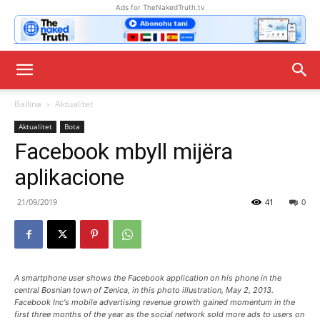
Ads for TheNakedTruth.tv
Ballina
Aktualitet
Aktualitet
Bota
Facebook mbyll mijëra
aplikacione
21/09/2019
41
0
A smartphone user shows the Facebook application on his phone in the
central Bosnian town of Zenica, in this photo illustration, May 2, 2013.
Facebook Inc's mobile advertising revenue growth gained momentum in the
first three months of the year as the social network sold more ads to users on