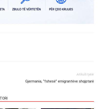
Artikulli tjetër
Gjermania, “fshesë” emigrantëve shqiptarë
TORI