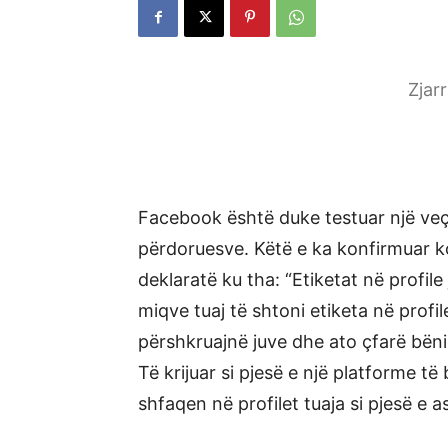
Zjar
Facebook është duke testuar një veço
përdoruesve. Këtë e ka konfirmuar ko
deklaratë ku tha: “Etiketat në profile
miqve tuaj të shtoni etiketa në profil
përshkruajnë juve dhe ato çfarë bëni
Të krijuar si pjesë e një platforme 
shfaqen në profilet tuaja si pjesë e 