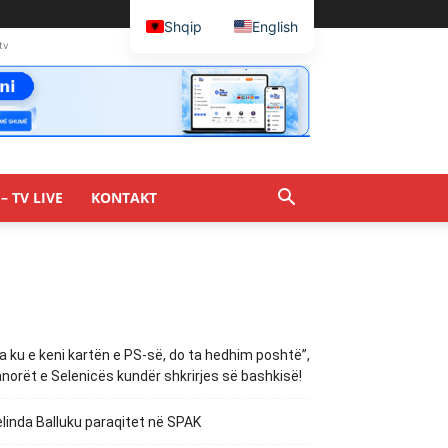
Shqip
English
tv
– TV LIVE
KONTAKT
a ku e keni kartën e PS-së, do ta hedhim poshtë”,
norët e Selenicës kundër shkrirjes së bashkisë!
linda Balluku paraqitet në SPAK