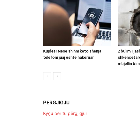
Kujdes! Nëse shihni këto shenja
Zbulim i ja
telefoni juaj është hakeruar
shkencëtar
mbjellin bim
PËRGJIGJU
Kyçu për tu përgjigjur