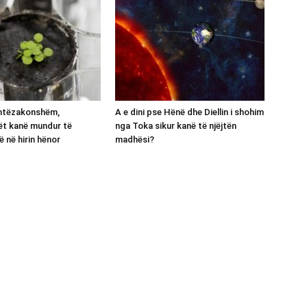
shtëzakonshëm,
A e dini pse Hënë dhe Diellin i shohim
ët kanë mundur të
nga Toka sikur kanë të njëjtën
ë në hirin hënor
madhësi?