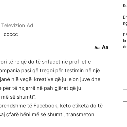
Ku
Dh
ng
r Televizion Ad
ccccc
PS
kr
Aa
dr
Aa
ri të re që do të shfaqet në profilet e
mpania pasi që tregoi për testimin në një
 janë një vegël kreative që ju lejon juve dhe
e për të nxjerrë në pah gjërat që ju
 më së shumti”.
të brendshme të Facebook, këto etiketa do të
asaj çfarë bëni më së shumti, transmeton