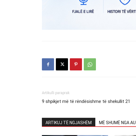
Artikulli paraprak
9 shpikjet më të rëndësishme të shekullit 21
ARTIKUJ TË NGJASHËM
MË SHUMË NGA AU