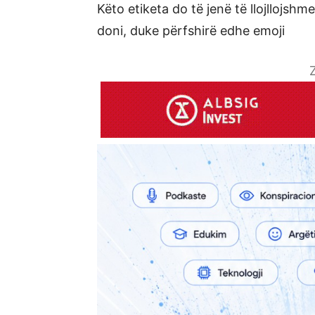
Këto etiketa do të jenë të llojllojshm
doni, duke përfshirë edhe emoji
Z