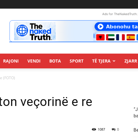
Ads for TheNakedTruth.
RAJONI
VENDI
BOTA
SPORT
TË TJERA
ZJARR 
re (FOTO)
on veçorinë e re
“J
ba
1087
0
Be