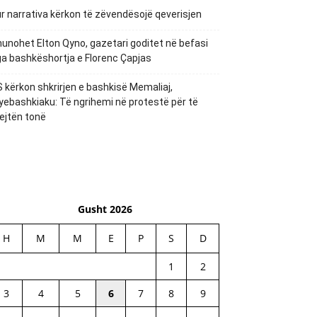
r narrativa kërkon të zëvendësojë qeverisjen
unohet Elton Qyno, gazetari goditet në befasi
a bashkëshortja e Florenc Çapjas
 kërkon shkrirjen e bashkisë Memaliaj,
yebashkiaku: Të ngrihemi në protestë për të
ejtën tonë
Gusht 2026
H
M
M
E
P
S
D
1
2
3
4
5
6
7
8
9