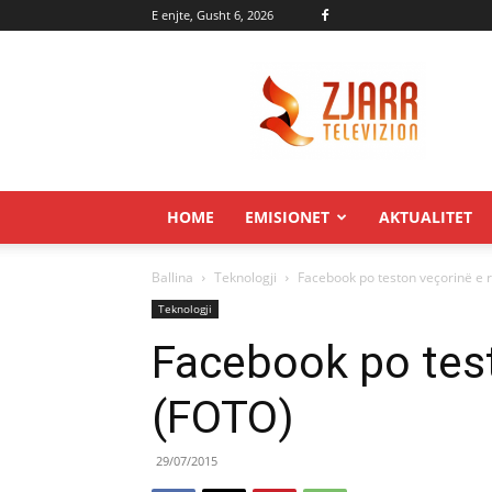
E enjte, Gusht 6, 2026
Zjarr.tv
HOME
EMISIONET
AKTUALITET
Ballina
Teknologji
Facebook po teston veçorinë e 
Teknologji
Facebook po test
(FOTO)
29/07/2015