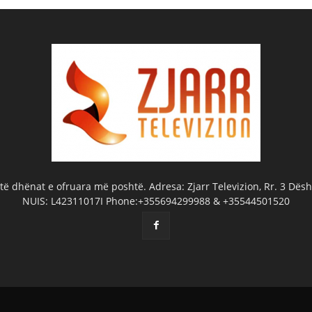
ë dhënat e ofruara më poshtë. Adresa: Zjarr Televizion, Rr. 3 Dëshm
NUIS: L42311017I Phone:+355694299988 & +35544501520