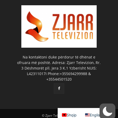
Na kontaktoni duke përdorur të dhënat e
ofruara më poshtë. Adresa: Zjarr Televizion, Rr.
3 Dëshmorët pll. Jera 3 K.1 Yzberisht NUIS:
L42311017I Phone:+355694299988 &
+35544501520
Shqip
English
© Zjarr Televizion 2026