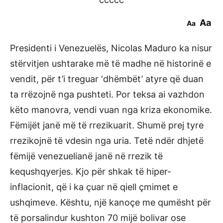
Aa
Aa
Presidenti i Venezuelës, Nicolas Maduro ka nisur
stërvitjen ushtarake më të madhe në historinë e
vendit, për t’i treguar ‘dhëmbët’ atyre që duan
ta rrëzojnë nga pushteti. Por teksa ai vazhdon
këto manovra, vendi vuan nga kriza ekonomike.
Fëmijët janë më të rrezikuarit. Shumë prej tyre
rrezikojnë të vdesin nga uria. Tetë ndër dhjetë
fëmijë venezuelianë janë në rrezik të
kequshqyerjes. Kjo për shkak të hiper-
inflacionit, që i ka çuar në qiell çmimet e
ushqimeve. Kështu, një kanoçe me qumësht për
të porsalindur kushton 70 mijë bolivar ose