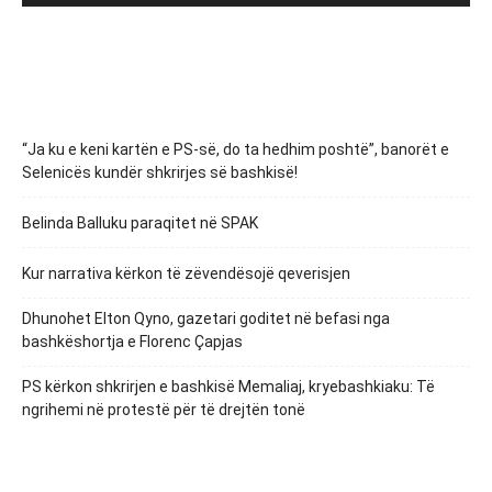
“Ja ku e keni kartën e PS-së, do ta hedhim poshtë”, banorët e
Selenicës kundër shkrirjes së bashkisë!
Belinda Balluku paraqitet në SPAK
Kur narrativa kërkon të zëvendësojë qeverisjen
Dhunohet Elton Qyno, gazetari goditet në befasi nga
bashkëshortja e Florenc Çapjas
PS kërkon shkrirjen e bashkisë Memaliaj, kryebashkiaku: Të
ngrihemi në protestë për të drejtën tonë