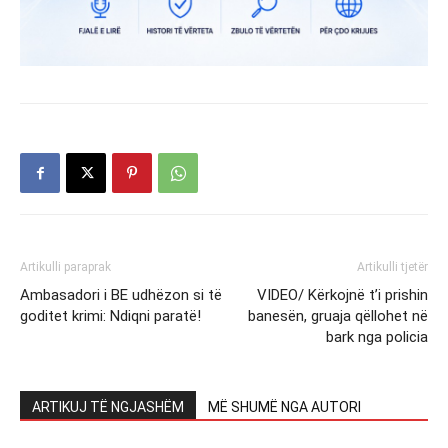
Artikulli paraprak
Artikulli tjetër
Ambasadori i BE udhëzon si të
VIDEO/ Kërkojnë t’i prishin
goditet krimi: Ndiqni paratë!
banesën, gruaja qëllohet në
bark nga policia
ARTIKUJ TË NGJASHËM
MË SHUMË NGA AUTORI