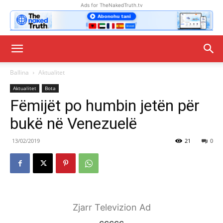
Ads for TheNakedTruth.tv
Ballina
Aktualitet
Aktualitet
Bota
Fëmijët po humbin jetën për
bukë në Venezuelë
13/02/2019
21
0
Zjarr Televizion Ad
ccccc