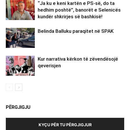
“Ja ku e keni kartën e PS-së, do ta
hedhim poshtë”, banorët e Selenicës
kundër shkrirjes së bashkisë!
Belinda Balluku paraqitet në SPAK
Kur narrativa kërkon të zëvendësojë
qeverisjen
PËRGJIGJU
KYÇU PËR TU PËRGJIGJUR