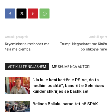
Artikulli paraprak
Artikulli tjetër
Kryeministria rrethohet me
Trump: Negociatat me Kinën
tela me gjemba
po shkojnë mire
ARTIKUJ TË NGJASHËM
MË SHUMË NGA AUTORI
“Ja ku e keni kartën e PS-së, do ta
hedhim poshtë”, banorët e Selenicës
kundër shkrirjes së bashkisë!
Belinda Balluku paraqitet në SPAK