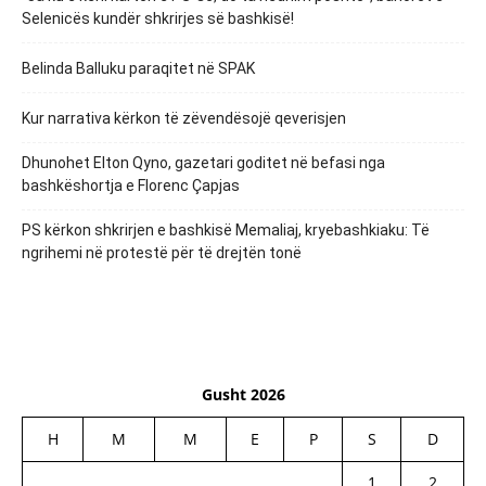
Selenicës kundër shkrirjes së bashkisë!
Belinda Balluku paraqitet në SPAK
Kur narrativa kërkon të zëvendësojë qeverisjen
Dhunohet Elton Qyno, gazetari goditet në befasi nga
bashkëshortja e Florenc Çapjas
PS kërkon shkrirjen e bashkisë Memaliaj, kryebashkiaku: Të
ngrihemi në protestë për të drejtën tonë
Gusht 2026
H
M
M
E
P
S
D
1
2