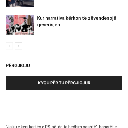
Kur narrativa kërkon të zëvendësojë
qeverisjen
PËRGJIGJU
KYÇU PËR TU PËRGJIGJUR
“Ja ku e keni kartën e PS-së, do ta hedhim poshtë”, banorët e