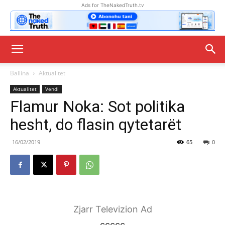
Ads for TheNakedTruth.tv
Ballina
Aktualitet
Aktualitet
Vendi
Flamur Noka: Sot politika
hesht, do flasin qytetarët
16/02/2019
65
0
Zjarr Televizion Ad
ccccc