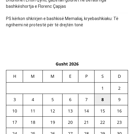
Dhunohet Elton Qyno, gazetari goditet në befasi nga
bashkëshortja e Florenc Çapjas
PS kërkon shkrirjen e bashkisë Memaliaj, kryebashkiaku: Të
ngrihemi në protestë për të drejtën tonë
Gusht 2026
H
M
M
E
P
S
D
1
2
3
4
5
6
7
8
9
10
11
12
13
14
15
16
17
18
19
20
21
22
23
24
25
26
27
28
29
30