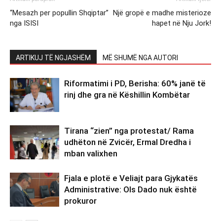
“Mesazh per popullin Shqiptar”
Një gropë e madhe misterioze
nga ISISI
hapet në Nju Jork!
ARTIKUJ TË NGJASHËM
MË SHUMË NGA AUTORI
Riformatimi i PD, Berisha: 60% janë të
rinj dhe gra në Këshillin Kombëtar
Tirana “zien” nga protestat/ Rama
udhëton në Zvicër, Ermal Dredha i
mban valixhen
Fjala e plotë e Veliajt para Gjykatës
Administrative: Ols Dado nuk është
prokuror