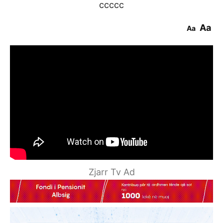
ccccc
Aa
Aa
Zjarr Tv Ad