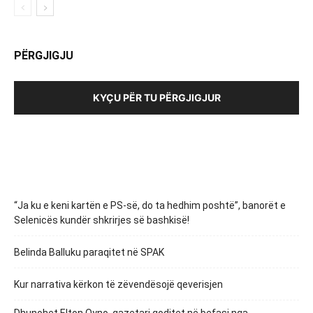
PËRGJIGJU
KYÇU PËR TU PËRGJIGJUR
“Ja ku e keni kartën e PS-së, do ta hedhim poshtë”, banorët e
Selenicës kundër shkrirjes së bashkisë!
Belinda Balluku paraqitet në SPAK
Kur narrativa kërkon të zëvendësojë qeverisjen