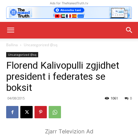
Ads for TheNakedTruth.tv
Ballina
Uncategorized @sq
Uncategorized @sq
Florend Kalivopulli zgjidhet
president i federates se
boksit
04/08/2015
1061
0
Zjarr Televizion Ad