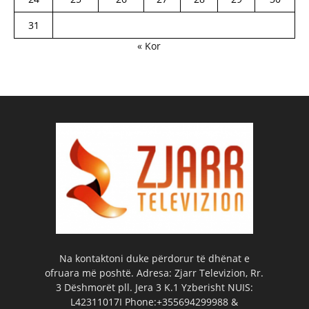
31
« Kor
Na kontaktoni duke përdorur të dhënat e
ofruara më poshtë. Adresa: Zjarr Televizion, Rr.
3 Dëshmorët pll. Jera 3 K.1 Yzberisht NUIS:
L42311017I Phone:+355694299988 &