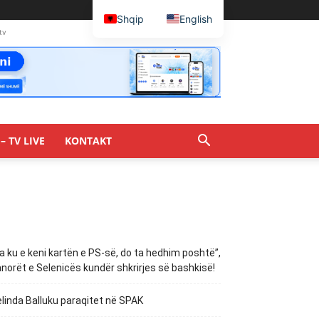
Shqip
English
tv
– TV LIVE
KONTAKT
a ku e keni kartën e PS-së, do ta hedhim poshtë”,
norët e Selenicës kundër shkrirjes së bashkisë!
linda Balluku paraqitet në SPAK