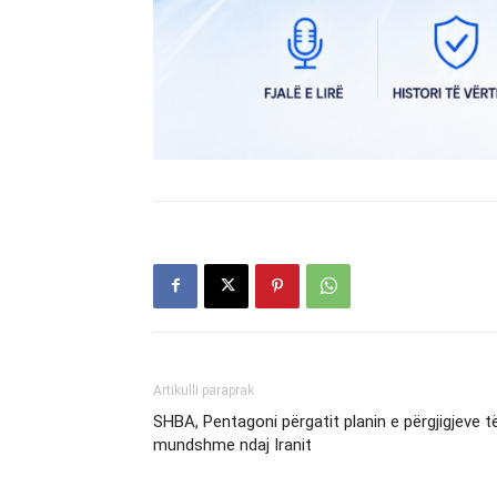
Artikulli paraprak
SHBA, Pentagoni përgatit planin e përgjigjeve t
mundshme ndaj Iranit