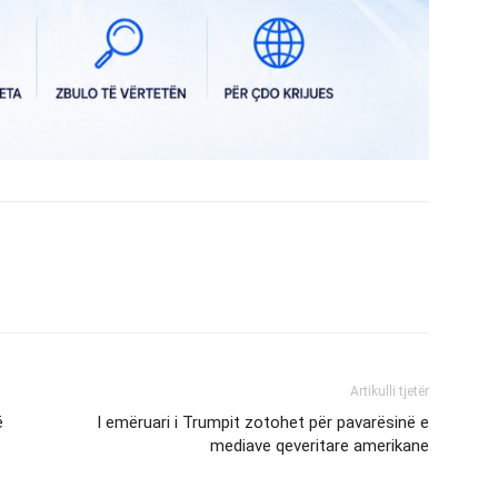
Artikulli tjetër
ë
I emëruari i Trumpit zotohet për pavarësinë e
mediave qeveritare amerikane