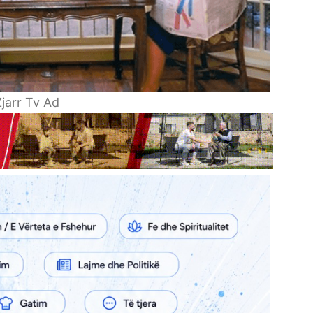
jarr Tv Ad