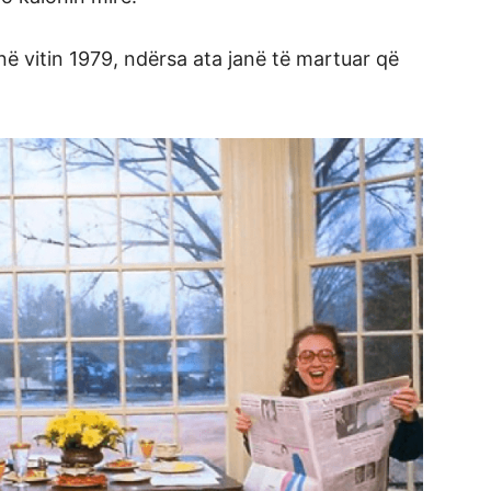
 në vitin 1979, ndërsa ata janë të martuar që