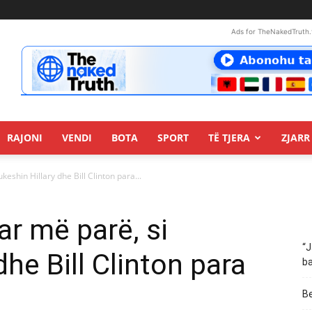
Ads for TheNakedTruth.
RAJONI
VENDI
BOTA
SPORT
TË TJERA
ZJARR 
keshin Hillary dhe Bill Clinton para...
ar më parë, si
“J
dhe Bill Clinton para
ba
Be