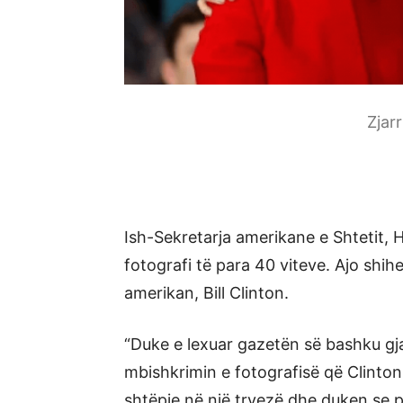
Zjar
Ish-Sekretarja amerikane e Shtetit, H
fotografi të para 40 viteve. Ajo shih
amerikan, Bill Clinton.
“Duke e lexuar gazetën së bashku gja
mbishkrimin e fotografisë që Clinton
shtëpie në një tryezë dhe duken se p