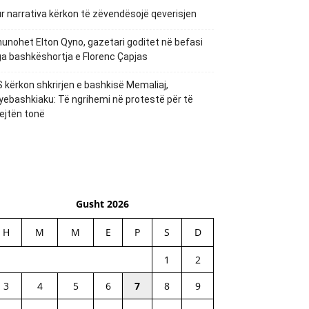
r narrativa kërkon të zëvendësojë qeverisjen
unohet Elton Qyno, gazetari goditet në befasi
a bashkëshortja e Florenc Çapjas
 kërkon shkrirjen e bashkisë Memaliaj,
yebashkiaku: Të ngrihemi në protestë për të
ejtën tonë
Gusht 2026
H
M
M
E
P
S
D
1
2
3
4
5
6
7
8
9