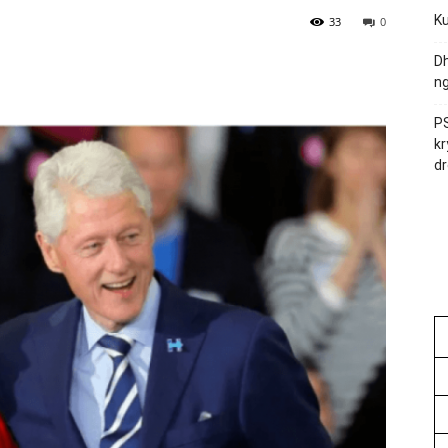
Ku
33
0
Dh
ng
PS
kr
dr