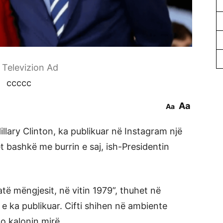
r Televizion Ad
ccccc
Aa
Aa
illary Clinton, ka publikuar në Instagram një
et bashkë me burrin e saj, ish-Presidentin
të mëngjesit, në vitin 1979”, thuhet në
 e ka publikuar. Cifti shihen në ambiente
o kalonin mirë.