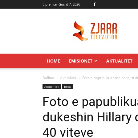
E premte, Gusht 7, 2026
Zjarr.tv
HOME
EMISIONET
AKTUALITET
Ballina
Aktualitet
Foto e papublikuar më parë, si du
Aktualitet
Bota
Foto e papubliku
dukeshin Hillary 
40 viteve