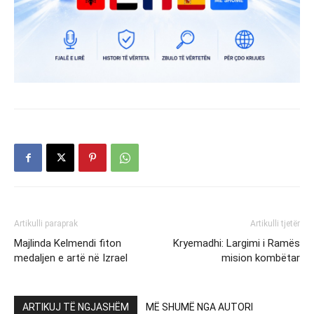
Artikulli paraprak
Artikulli tjetër
Majlinda Kelmendi fiton
Kryemadhi: Largimi i Ramës
medaljen e artë në Izrael
mision kombëtar
ARTIKUJ TË NGJASHËM
MË SHUMË NGA AUTORI