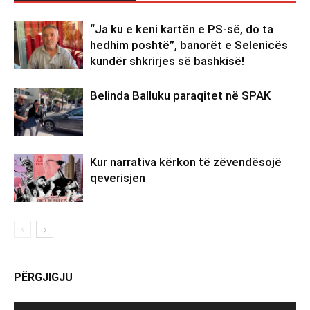
“Ja ku e keni kartën e PS-së, do ta
hedhim poshtë”, banorët e Selenicës
kundër shkrirjes së bashkisë!
Belinda Balluku paraqitet në SPAK
Kur narrativa kërkon të zëvendësojë
qeverisjen
PËRGJIGJU