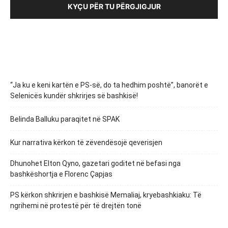
KYÇU PËR TU PËRGJIGJUR
“Ja ku e keni kartën e PS-së, do ta hedhim poshtë”, banorët e
Selenicës kundër shkrirjes së bashkisë!
Belinda Balluku paraqitet në SPAK
Kur narrativa kërkon të zëvendësojë qeverisjen
Dhunohet Elton Qyno, gazetari goditet në befasi nga
bashkëshortja e Florenc Çapjas
PS kërkon shkrirjen e bashkisë Memaliaj, kryebashkiaku: Të
ngrihemi në protestë për të drejtën tonë