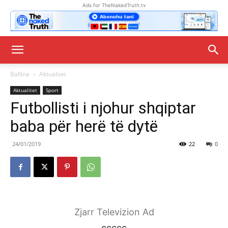
Ads for TheNakedTruth.tv
Ballina
Aktualitet
Aktualitet
Sport
Futbollisti i njohur shqiptar
baba për herë të dytë
24/01/2019
22
0
Zjarr Televizion Ad
ccccc