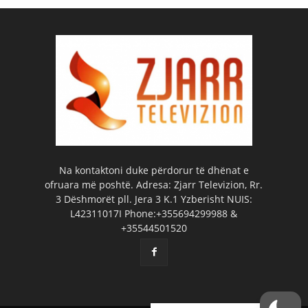
Na kontaktoni duke përdorur të dhënat e
ofruara më poshtë. Adresa: Zjarr Televizion, Rr.
3 Dëshmorët pll. Jera 3 K.1 Yzberisht NUIS:
L42311017I Phone:+355694299988 &
+35544501520