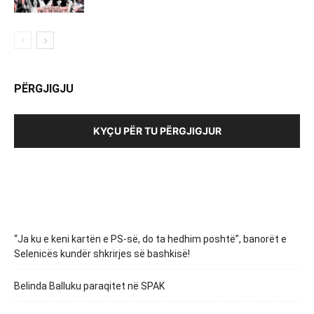
PËRGJIGJU
KYÇU PËR TU PËRGJIGJUR
“Ja ku e keni kartën e PS-së, do ta hedhim poshtë”, banorët e
Selenicës kundër shkrirjes së bashkisë!
Belinda Balluku paraqitet në SPAK