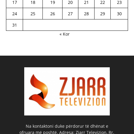
17
18
19
20
21
22
23
24
25
26
27
28
29
30
31
« Kor
Na kontaktoni duke përdorur të dhënat e
ofruara më poshtë. Adresa: Zjarr Televizion, Rr.