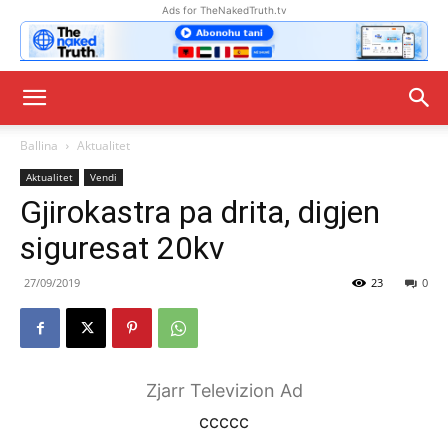
Ads for TheNakedTruth.tv
Ballina
Aktualitet
Aktualitet
Vendi
Gjirokastra pa drita, digjen
siguresat 20kv
27/09/2019
23
0
Zjarr Televizion Ad
ccccc