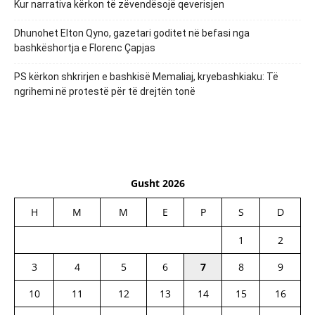
Kur narrativa kërkon të zëvendësojë qeverisjen
Dhunohet Elton Qyno, gazetari goditet në befasi nga
bashkëshortja e Florenc Çapjas
PS kërkon shkrirjen e bashkisë Memaliaj, kryebashkiaku: Të
ngrihemi në protestë për të drejtën tonë
Gusht 2026
H
M
M
E
P
S
D
1
2
3
4
5
6
7
8
9
10
11
12
13
14
15
16