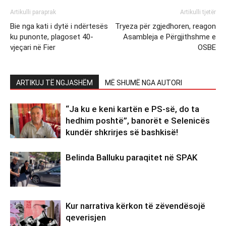
Artikulli paraprak
Artikulli tjetër
Bie nga kati i dytë i ndërtesës
Tryeza për zgjedhoren, reagon
ku punonte, plagoset 40-
Asambleja e Përgjithshme e
vjeçari në Fier
OSBE
ARTIKUJ TË NGJASHËM
MË SHUMË NGA AUTORI
“Ja ku e keni kartën e PS-së, do ta
hedhim poshtë”, banorët e Selenicës
kundër shkrirjes së bashkisë!
Belinda Balluku paraqitet në SPAK
Kur narrativa kërkon të zëvendësojë
qeverisjen