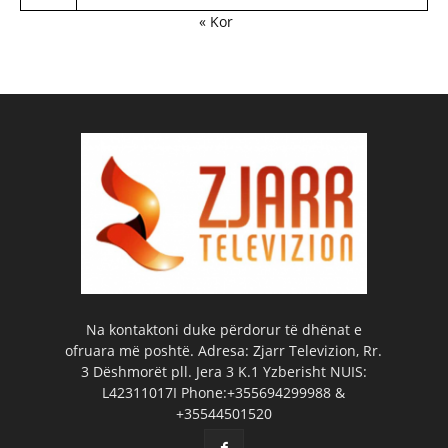
« Kor
Na kontaktoni duke përdorur të dhënat e
ofruara më poshtë. Adresa: Zjarr Televizion, Rr.
3 Dëshmorët pll. Jera 3 K.1 Yzberisht NUIS:
L42311017I Phone:+355694299988 &
+35544501520