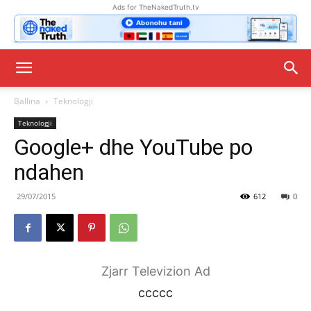
Ads for TheNakedTruth.tv
Ballina
Teknologji
Teknologji
Google+ dhe YouTube po
ndahen
29/07/2015
612
0
Zjarr Televizion Ad
ccccc