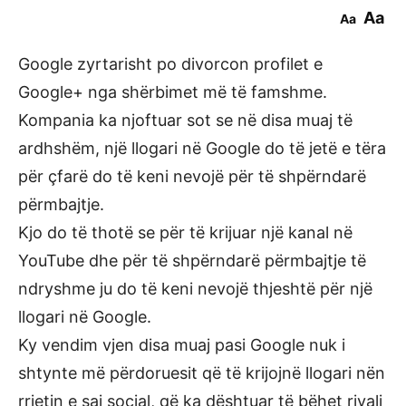
Aa
Aa
Google zyrtarisht po divorcon profilet e
Google+ nga shërbimet më të famshme.
Kompania ka njoftuar sot se në disa muaj të
ardhshëm, një llogari në Google do të jetë e tëra
për çfarë do të keni nevojë për të shpërndarë
përmbajtje.
Kjo do të thotë se për të krijuar një kanal në
YouTube dhe për të shpërndarë përmbajtje të
ndryshme ju do të keni nevojë thjeshtë për një
llogari në Google.
Ky vendim vjen disa muaj pasi Google nuk i
shtynte më përdoruesit që të krijojnë llogari nën
rrjetin e saj social, që ka dështuar të bëhet rivali