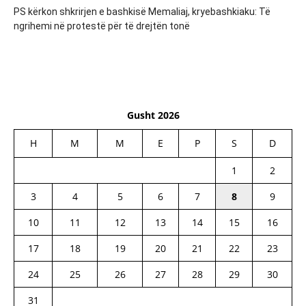
PS kërkon shkrirjen e bashkisë Memaliaj, kryebashkiaku: Të
ngrihemi në protestë për të drejtën tonë
Gusht 2026
H
M
M
E
P
S
D
1
2
3
4
5
6
7
8
9
10
11
12
13
14
15
16
17
18
19
20
21
22
23
24
25
26
27
28
29
30
31