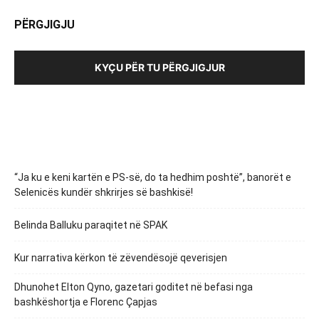
PËRGJIGJU
KYÇU PËR TU PËRGJIGJUR
“Ja ku e keni kartën e PS-së, do ta hedhim poshtë”, banorët e
Selenicës kundër shkrirjes së bashkisë!
Belinda Balluku paraqitet në SPAK
Kur narrativa kërkon të zëvendësojë qeverisjen
Dhunohet Elton Qyno, gazetari goditet në befasi nga
bashkëshortja e Florenc Çapjas