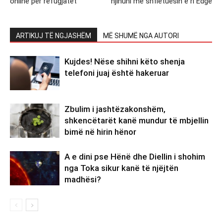
online për refugjatët
njihuni me shfletuesin e ri Edge
ARTIKUJ TË NGJASHËM
MË SHUMË NGA AUTORI
Kujdes! Nëse shihni këto shenja
telefoni juaj është hakeruar
Zbulim i jashtëzakonshëm,
shkencëtarët kanë mundur të mbjellin
bimë në hirin hënor
A e dini pse Hënë dhe Diellin i shohim
nga Toka sikur kanë të njëjtën
madhësi?