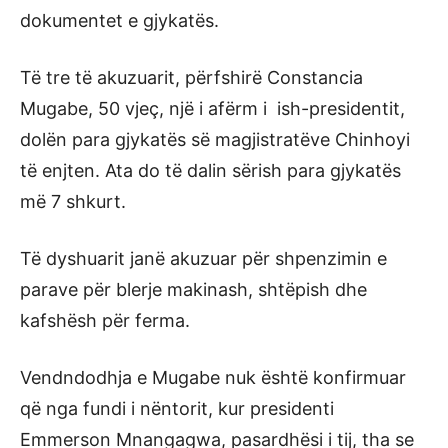
dokumentet e gjykatës.
Të tre të akuzuarit, përfshirë Constancia
Mugabe, 50 vjeç, një i afërm i ish-presidentit,
dolën para gjykatës së magjistratëve Chinhoyi
të enjten. Ata do të dalin sërish para gjykatës
më 7 shkurt.
Të dyshuarit janë akuzuar për shpenzimin e
parave për blerje makinash, shtëpish dhe
kafshësh për ferma.
Vendndodhja e Mugabe nuk është konfirmuar
që nga fundi i nëntorit, kur presidenti
Emmerson Mnangagwa, pasardhësi i tij, tha se