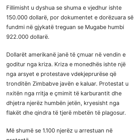
Fillimisht u dyshua se shuma e vjedhur ishte
150.000 dollarë, por dokumentet e dorëzuara së
fundmi në gjykatë treguan se Mugabe humbi
922.000 dollarë.
Dollarët amerikanë janë të çmuar në vendin e
goditur nga kriza. Kriza e monedhës ishte një
nga arsyet e protestave vdekjeprurëse që
tronditën Zimbabve javën e kaluar. Protestat u
nxitën nga rritja e çmimit të karburantit dhe
dhjetra njerëz humbën jetën, kryesisht nga
flakët dhe qindra të tjerë mbetën të plagosur.
Më shumë se 1.100 njerëz u arrestuan në