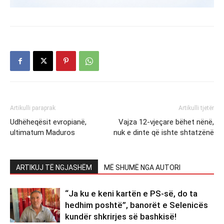
Artikulli paraprak
Artikulli tjetër
Udhëheqësit evropianë,
Vajza 12-vjeçare bëhet nënë,
ultimatum Maduros
nuk e dinte që ishte shtatzënë
ARTIKUJ TË NGJASHËM
MË SHUMË NGA AUTORI
“Ja ku e keni kartën e PS-së, do ta
hedhim poshtë”, banorët e Selenicës
kundër shkrirjes së bashkisë!