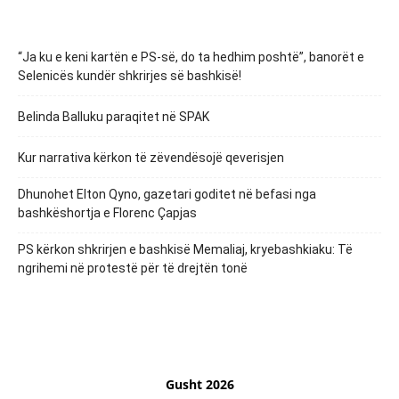
“Ja ku e keni kartën e PS-së, do ta hedhim poshtë”, banorët e
Selenicës kundër shkrirjes së bashkisë!
Belinda Balluku paraqitet në SPAK
Kur narrativa kërkon të zëvendësojë qeverisjen
Dhunohet Elton Qyno, gazetari goditet në befasi nga
bashkëshortja e Florenc Çapjas
PS kërkon shkrirjen e bashkisë Memaliaj, kryebashkiaku: Të
ngrihemi në protestë për të drejtën tonë
Gusht 2026