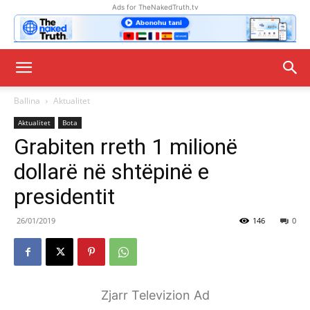
Ads for TheNakedTruth.tv
Ballina
Aktualitet
Aktualitet
Bota
Grabiten rreth 1 milionë
dollarë në shtëpinë e
presidentit
26/01/2019
146
0
Zjarr Televizion Ad