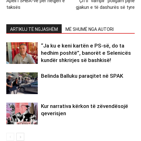
Apeli i SHBA-ve për heqjen e
Çifti “vampir” poligam pijnë
taksës
gjakun e të dashurës së tyre
ARTIKUJ TË NGJASHËM
MË SHUMË NGA AUTORI
“Ja ku e keni kartën e PS-së, do ta
hedhim poshtë”, banorët e Selenicës
kundër shkrirjes së bashkisë!
Belinda Balluku paraqitet në SPAK
Kur narrativa kërkon të zëvendësojë
qeverisjen