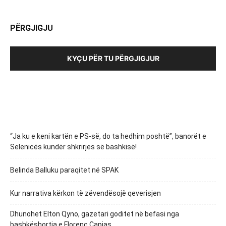
PËRGJIGJU
KYÇU PËR TU PËRGJIGJUR
“Ja ku e keni kartën e PS-së, do ta hedhim poshtë”, banorët e
Selenicës kundër shkrirjes së bashkisë!
Belinda Balluku paraqitet në SPAK
Kur narrativa kërkon të zëvendësojë qeverisjen
Dhunohet Elton Qyno, gazetari goditet në befasi nga
bashkëshortja e Florenc Çapjas