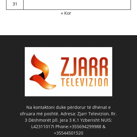
31
« Kor
Na kontaktoni duke përdorur të dhënat e
ofruara më poshtë. Adresa: Zjarr Televizion, Rr.
3 Dëshmorët pll. Jera 3 K.1 Yzberisht NUIS:
L42311017I Phone:+355694299988 &
+35544501520