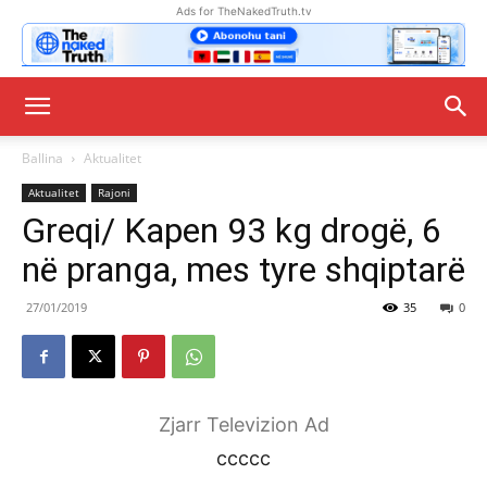
Ads for TheNakedTruth.tv
Ballina
Aktualitet
Aktualitet
Rajoni
Greqi/ Kapen 93 kg drogë, 6
në pranga, mes tyre shqiptarë
27/01/2019
35
0
Zjarr Televizion Ad
ccccc