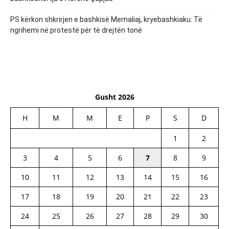
PS kërkon shkrirjen e bashkisë Memaliaj, kryebashkiaku: Të
ngrihemi në protestë për të drejtën tonë
Gusht 2026
H
M
M
E
P
S
D
1
2
3
4
5
6
7
8
9
10
11
12
13
14
15
16
17
18
19
20
21
22
23
24
25
26
27
28
29
30