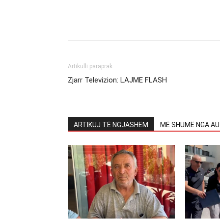
Artikulli paraprak
Zjarr Televizion: LAJME FLASH
ARTIKUJ TË NGJASHËM
MË SHUMË NGA AU