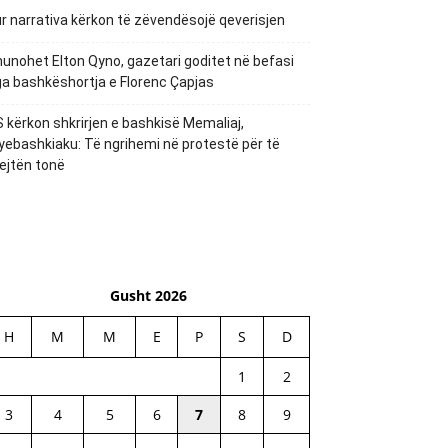
r narrativa kërkon të zëvendësojë qeverisjen
unohet Elton Qyno, gazetari goditet në befasi
a bashkëshortja e Florenc Çapjas
 kërkon shkrirjen e bashkisë Memaliaj,
yebashkiaku: Të ngrihemi në protestë për të
ejtën tonë
Gusht 2026
H
M
M
E
P
S
D
1
2
3
4
5
6
7
8
9