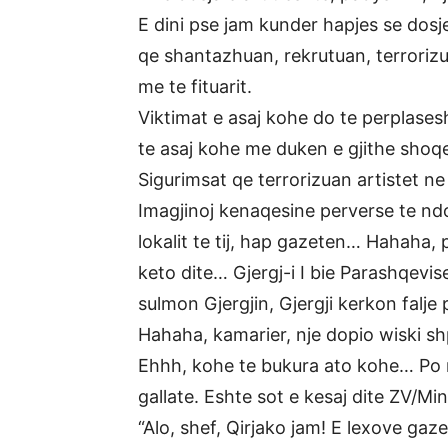
E dini pse jam kunder hapjes se dosjev
qe shantazhuan, rekrutuan, terrorizua
me te fituarit.
Viktimat e asaj kohe do te perplasesh
te asaj kohe me duken e gjithe shoq
Sigurimsat qe terrorizuan artistet n
Imagjinoj kenaqesine perverse te ndon
lokalit te tij, hap gazeten… Hahaha,
keto dite… Gjergj-i I bie Parashqevise
sulmon Gjergjin, Gjergji kerkon falj
Hahaha, kamarier, nje dopio wiski sh
Ehhh, kohe te bukura ato kohe… Po m
gallate. Eshte sot e kesaj dite ZV/Mi
“Alo, shef, Qirjako jam! E lexove ga