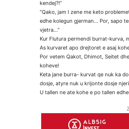
kendej?!”
“Qako, jam I zene me keto problemet 
edhe kolegun gjerman… Por, sapo te 
vjetra…”
Kur Flutura permendi burrat-kurva, m
As kurvaret apo drejtoret e asaj koh
Por vetem Qakot, Dhimot, Seitet dhe m
koheve!
Keta jane burra- kurvat qe nuk ka do
dosje, atyre nuk u krijonte dosje njeri
U tallen ne ate kohe e po tallen edh
Z