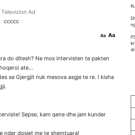
Ku
r Televizion Ad
Dh
ccccc
ng
Aa
Aa
PS
kr
dr
para do ditesh? Ne mos intervisten te pakten
shoqeroi ate…
tes se Gjergjit nuk mesova asgje te re. I kisha
ji.
nterviste! Sepse, kam qene dhe jam kunder
je nder dosjet me te shemtuara!