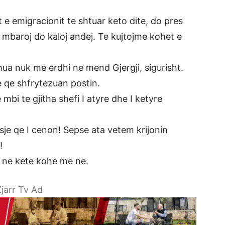
e emigracionit te shtuar keto dite, do pres
mbaroj do kaloj andej. Te kujtojme kohet e
ua nuk me erdhi ne mend Gjergji, sigurisht.
e qe shfrytezuan postin.
bi te gjitha shefi I atyre dhe I ketyre
sje qe I cenon! Sepse ata vetem krijonin
!
e ne kete kohe me ne.
jarr Tv Ad