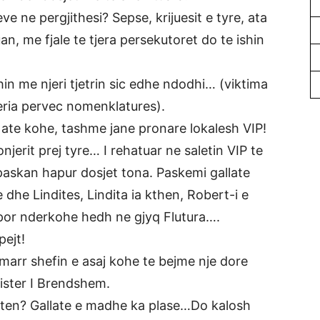
e ne pergjithesi? Sepse, krijuesit e tyre, ata
n, me fjale te tjera persekutoret do te ishin
in me njeri tjetrin sic edhe ndodhi… (viktima
eria pervec nomenklatures).
e ate kohe, tashme jane pronare lokalesh VIP!
jerit prej tyre… I rehatuar ne saletin VIP te
 paskan hapur dosjet tona. Paskemi gallate
 dhe Lindites, Lindita ia kthen, Robert-i e
e por nderkohe hedh ne gjyq Flutura….
pejt!
arr shefin e asaj kohe te bejme nje dore
nister I Brendshem.
zeten? Gallate e madhe ka plase…Do kalosh