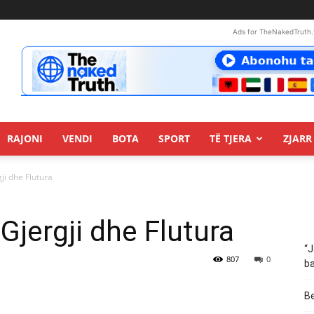
Ads for TheNakedTruth.
RAJONI
VENDI
BOTA
SPORT
TË TJERA
ZJARR 
ji dhe Flutura
Gjergji dhe Flutura
“J
807
0
ba
Be