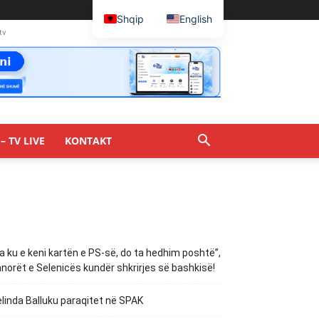
Shqip
English
tv
– TV LIVE
KONTAKT
a ku e keni kartën e PS-së, do ta hedhim poshtë”,
norët e Selenicës kundër shkrirjes së bashkisë!
linda Balluku paraqitet në SPAK