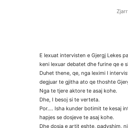
Zjar
E lexuat intervisten e Gjergj Lekes 
keni lexuar debatet dhe furine qe e 
Duhet thene, qe, nga leximi I intervis
degjuar te gjitha ato qe thoshte Gjerg
Nga te tjere aktore te asaj kohe.
Dhe, I besoj si te verteta.
Por…. Isha kunder botimit te kesaj i
hapjes se dosjeve te asaj kohe.
Dhe dosja e artit eshte, padyshim, n