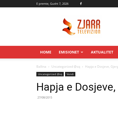
E premte, Gusht 7, 2026
Zjarr.tv
HOME
EMISIONET
AKTUALITET
Ballina
Uncategorized @sq
Hapja e Dosjeve, Gjerg
Uncategorized @sq
Vendi
Hapja e Dosjeve, 
27/08/2015