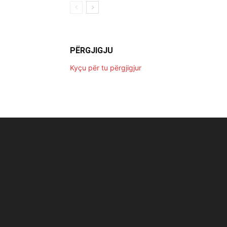
PËRGJIGJU
Kyçu për tu përgjigjur