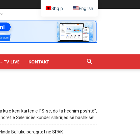
Shqip
English
tv
– TV LIVE
KONTAKT
a ku e keni kartën e PS-së, do ta hedhim poshtë”,
norët e Selenicës kundër shkrirjes së bashkisë!
linda Balluku paraqitet në SPAK