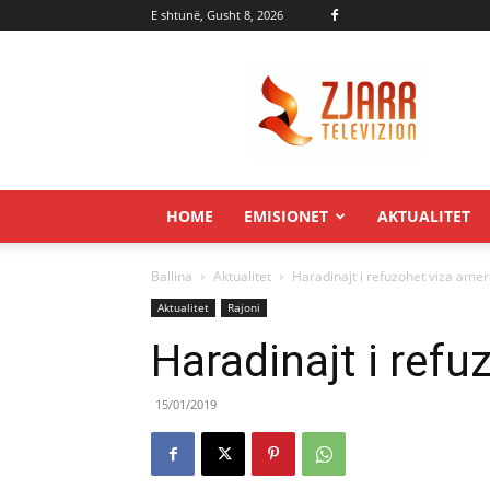
E shtunë, Gusht 8, 2026
Zjarr.tv
HOME
EMISIONET
AKTUALITET
Ballina
Aktualitet
Haradinajt i refuzohet viza ame
Aktualitet
Rajoni
Haradinajt i ref
15/01/2019