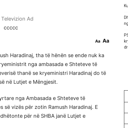
Ku
Dh
r Televizion Ad
ng
ccccc
PS
Aa
Aa
kr
dr
mush Haradinaj, tha të hënën se ende nuk ka
kryeministrit nga ambasada e Shteteve të
verisë thanë se kryeministri Haradinaj do të
ë në Lutjet e Mëngjesit.
zyrtare nga Ambasada e Shteteve të
s së vizës për zotin Ramush Haradinaj. E
udhëtonte për në SHBA janë Lutjet e