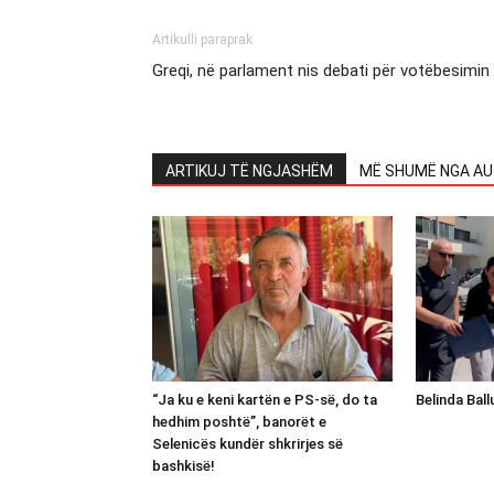
Artikulli paraprak
Greqi, në parlament nis debati për votëbesimin
ARTIKUJ TË NGJASHËM
MË SHUMË NGA AU
“Ja ku e keni kartën e PS-së, do ta
Belinda Bal
hedhim poshtë”, banorët e
Selenicës kundër shkrirjes së
bashkisë!