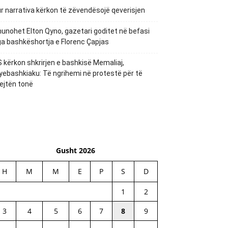
r narrativa kërkon të zëvendësojë qeverisjen
unohet Elton Qyno, gazetari goditet në befasi
a bashkëshortja e Florenc Çapjas
 kërkon shkrirjen e bashkisë Memaliaj,
yebashkiaku: Të ngrihemi në protestë për të
ejtën tonë
Gusht 2026
H
M
M
E
P
S
D
1
2
3
4
5
6
7
8
9