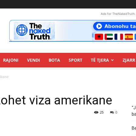
Ads for TheNakedTruth.
RAJONI
VENDI
BOTA
SPORT
TË TJERA
ZJARR 
rikane
uzohet viza amerikane
“J
25
0
ba
Be