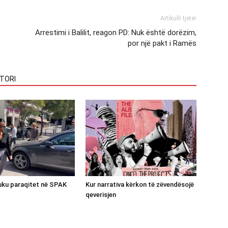
Artikulli tjetër
Arrestimi i Balilit, reagon PD: Nuk është dorëzim,
por një pakt i Ramës
TORI
luku paraqitet në SPAK
Kur narrativa kërkon të zëvendësojë
qeverisjen