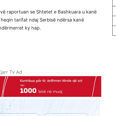
vë raportuan se Shtetet e Bashkuara u kanë
heqin tarifat ndaj Serbisë ndërsa kanë
 ndërmerret ky hap.
jarr Tv Ad