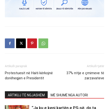
Artikulli paraprak
Artikulli tjetër
Protestuesit në Haiti kërkojnë
37% rritje e çmimeve të
dorëheqjen e Presidentit
zarzavateve
ARTIKUJ TË NGJASHËM
MË SHUMË NGA AUTORI
“Ja ku e keni kartën e PS-së, do ta