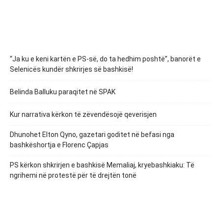
“Ja ku e keni kartën e PS-së, do ta hedhim poshtë”, banorët e
Selenicës kundër shkrirjes së bashkisë!
Belinda Balluku paraqitet në SPAK
Kur narrativa kërkon të zëvendësojë qeverisjen
Dhunohet Elton Qyno, gazetari goditet në befasi nga
bashkëshortja e Florenc Çapjas
PS kërkon shkrirjen e bashkisë Memaliaj, kryebashkiaku: Të
ngrihemi në protestë për të drejtën tonë