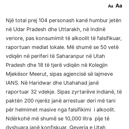
Aa
Aa
Një total prej 104 personash kanë humbur jetën
në Udar Pradesh dhe Uttarakh, në Indinë
veriore, pas konsumimit të alkoolit të falsifikuar,
raportuan mediat lokale. Më shumë se 50 vetë
vdiqën në periferi të Saharanpur në Utah
Pradesh dhe 18 të tjerë vdiqën në Kolegjin
Mjekësor Meerut, sipas agjencisë së lajmeve
IANS. Në Haridwar dhe Utahahad janë
raportuar 32 vdekje. Sipas zyrtarëve indianë, të
paktën 200 njerëz janë arrestuar deri më tani
për helmimet masive nga falsifikimi i alkoolit.
Ndërkohë më shumë se 10,000 litra pije të
dyshuara janë konfiskuar. Qeveria e Utah