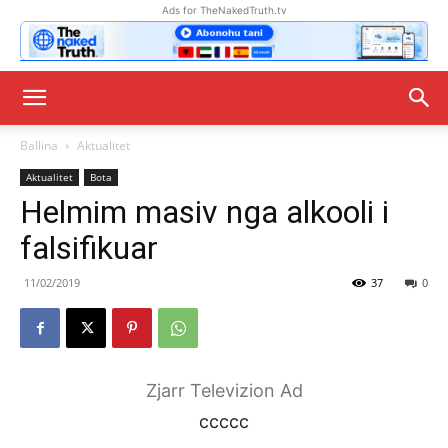
Ads for TheNakedTruth.tv
Ballina
Aktualitet
Aktualitet
Bota
Helmim masiv nga alkooli i
falsifikuar
11/02/2019
37
0
Zjarr Televizion Ad
ccccc