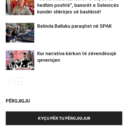
hedhim poshtë”, banorët e Selenicës
kundër shkrirjes së bashkisë!
Belinda Balluku paraqitet në SPAK
Kur narrativa kërkon të zëvendësojë
qeverisjen
PËRGJIGJU
KYÇU PËR TU PËRGJIGJUR